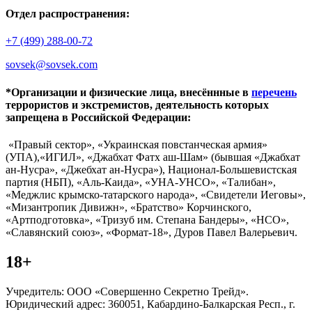
Отдел распространения:
+7 (499) 288-00-72
sovsek@sovsek.com
*Организации и физические лица, внесённные в
перечень
террористов и экстремистов, деятельность которых
запрещена в Российской Федерации:
«Правый сектор», «Украинская повстанческая армия»
(УПА),«ИГИЛ», «Джабхат Фатх аш-Шам» (бывшая «Джабхат
ан-Нусра», «Джебхат ан-Нусра»), Национал-Большевистская
партия (НБП), «Аль-Каида», «УНА-УНСО», «Талибан»,
«Меджлис крымско-татарского народа», «Свидетели Иеговы»,
«Мизантропик Дивижн», «Братство» Корчинского,
«Артподготовка», «Тризуб им. Степана Бандеры», «НСО»,
«Славянский союз», «Формат-18», Дуров Павел Валерьевич.
18+
Учредитель: ООО «Совершенно Секретно Трейд».
Юридический адрес: 360051, Кабардино-Балкарская Респ., г.