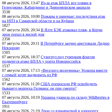
08 августа 2026, 13:47
Из-за атак БПЛА все пляжи в
Геленджике, Кабардинке и Дивноморском закрыли
3538
08 августа 2026, 10:00
Пожары и раненые: последствия атак
на НПЗ в Самарской области и на Кубани
1827
07 августа 2026, 20:34
В Ялте БЭК атаковал пляж, в Керчи
дрон попал в жилой дом
2358
07 августа 2026, 20:11
В Петербурге заочно арестовали Лидию
Невзорову
1505
07 августа 2026, 18:37
Сухогруз под турецким флагом
подвергся атаке БПЛА у порта Новороссийск
1537
07 августа 2026, 17:13
«Веселого молочника» Уолкера вместе
с семьей хотят выдворить из РФ
1562
07 августа 2026, 11:20
США попросили РФ освободить
бывшего морпеха Гилмана: он при смерти?
1533
07 августа 2026, 10:19
Украина ударила по складу Wildberries в
Екатеринбурге
1911
06 августа 2026, 21:19
Дрон со взрывчаткой в аэропорту