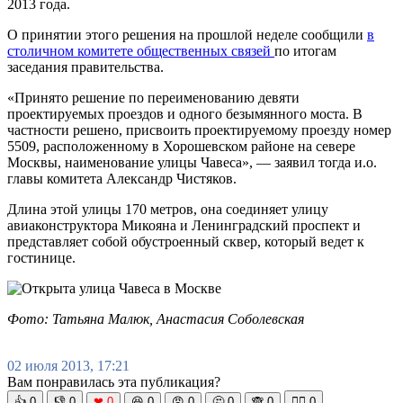
2013 года.
О принятии этого решения на прошлой неделе сообщили
в
столичном комитете общественных связей
по итогам
заседания правительства.
«Принято решение по переименованию девяти
проектируемых проездов и одного безымянного моста. В
частности решено, присвоить проектируемому проезду номер
5509, расположенному в Хорошевском районе на севере
Москвы, наименование улицы Чавеса», — заявил тогда и.о.
главы комитета Александр Чистяков.
Длина этой улицы 170 метров, она соединяет улицу
авиаконструктора Микояна и Ленинградский проспект и
представляет собой обустроенный сквер, который ведет к
гостинице.
Фото: Татьяна Малюк, Анастасия Соболевская
02 июля 2013, 17:21
Вам понравилась эта публикация?
👍
0
👎
0
❤
0
😆
0
😡
0
🤔
0
🙈
0
🧘‍♀️
0