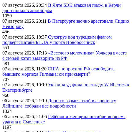
07 августа 2026, 20:34
В Ялте БЭК атаковал пляж, в Керчи
дрон попал в жилой дом
1059
07 августа 2026, 20:11
В Петербурге заочно арестовали Лидию
Невзорову
456
07 августа 2026, 18:37
Сухогруз под турецким флагом
подвергся атаке БПЛА у порта Новороссийск
551
07 августа 2026, 17:13
«Веселого молочника» Уолкера вместе
с семьей хотят выдворить из РФ
581
07 августа 2026, 11:20
США попросили РФ освободить
бывшего морпеха Гилмана: он при смерти?
707
07 августа 2026, 10:19
Украина ударила по складу Wildberries в
Екатеринбурге
960
06 августа 2026, 21:19
Дрон со взрывчаткой в аэропорту
Лейпцига: собрали все подробности
1324
06 августа 2026, 21:06
Ребёнок и женщина погибли во время
урагана в Смоленске
1197