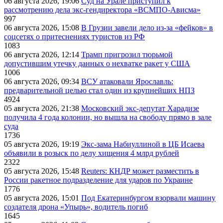
06 августа 2026, 19:06
Суд на Урале приступил к
рассмотрению дела экс-гендиректора «ВСМПО-Ависма»
997
06 августа 2026, 15:08
В Грузии завели дело из-за «фейков» в
соцсетях о притеснениях туристов из РФ
1083
06 августа 2026, 12:14
Трамп пригрозил тюрьмой
допустившим утечку данных о нехватке ракет у США
1006
06 августа 2026, 09:34
ВСУ атаковали Ярославль:
предварительной целью стал один из крупнейших НПЗ
4924
05 августа 2026, 21:38
Московский экс-депутат Харадизе
получила 4 года колонии, но вышла на свободу прямо в зале
суда
1736
05 августа 2026, 19:19
Экс-зама Набиуллиной в ЦБ Исаева
объявили в розыск по делу хищения 4 млрд рублей
2322
05 августа 2026, 15:48
Reuters: КНДР может разместить в
России ракетное подразделение для ударов по Украине
1776
05 августа 2026, 15:01
Под Екатеринбургом взорвали машину
создателя дрона «Упырь», водитель погиб
1645