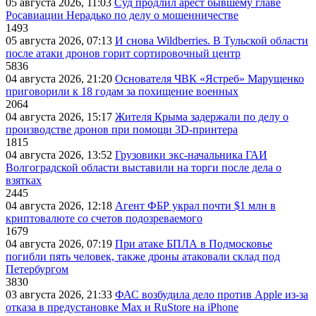
05 августа 2026, 11:03
Суд продлил арест бывшему главе
Росавиации Нерадько по делу о мошенничестве
1493
05 августа 2026, 07:13
И снова Wildberries. В Тульской области
после атаки дронов горит сортировочный центр
5836
04 августа 2026, 21:20
Основателя ЧВК «Ястреб» Марущенко
приговорили к 18 годам за похищение военных
2064
04 августа 2026, 15:17
Жителя Крыма задержали по делу о
производстве дронов при помощи 3D‑принтера
1815
04 августа 2026, 13:52
Грузовики экс-начальника ГАИ
Волгоградской области выставили на торги после дела о
взятках
2445
04 августа 2026, 12:18
Агент ФБР украл почти $1 млн в
криптовалюте со счетов подозреваемого
1679
04 августа 2026, 07:19
При атаке БПЛА в Подмосковье
погибли пять человек, также дроны атаковали склад под
Петербургом
3830
03 августа 2026, 21:33
ФАС возбудила дело против Apple из-за
отказа в предустановке Max и RuStore на iPhone