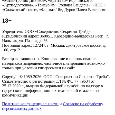
«Мизантропик Дивижн», «Братство» Корчинского,
«Артподготовка», «Тризуб им. Степана Бандеры», «НСО»,
«Славянский союз», «Формат-18», Дуров Павел Валерьевич.
18+
Учредитель: ООО «Совершенно Секретно Трейд».
Юридический адрес: 360051, Кабардино-Балкарская Респ., г.
Нальчик, ул. Пачева, д. 36
Почтовый адрес: 127247, г. Москва, Дмитровское шоссе, д.
100, стр. 2
Все права защищены. Копирование и использование
материалов запрещено, частичное цитирование возможно
только при условии гиперссылки на сайт.
Copyright © 1989-2026. ООО "Совершенно Секретно Трейд".
Свидетельство о регистрации ЭЛ № ФС 77-79634 от
25.12.2020 г., выдано Федеральной службой по надзору в
сфере связи, информационных технологий и массовых
коммуникаций.
Политика конфиценциальности
и
Согласие на обработку
персональных данных