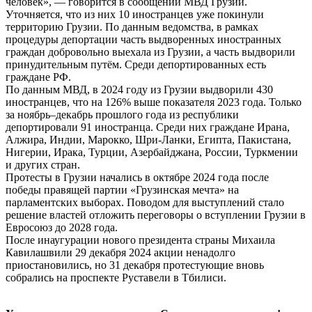
человек», ― говорится в сообщении МВД Грузии.
Уточняется, что из них 10 иностранцев уже покинули
территорию Грузии. По данным ведомства, в рамках
процедуры депортации часть выдворенных иностранных
граждан добровольно выехала из Грузии, а часть выдворили
принудительным путём. Среди депортированных есть
граждане РФ.
По данным МВД, в 2024 году из Грузии выдворили 430
иностранцев, что на 126% выше показателя 2023 года. Только
за ноябрь–декабрь прошлого года из республики
депортировали 91 иностранца. Среди них граждане Ирана,
Алжира, Индии, Марокко, Шри-Ланки, Египта, Пакистана,
Нигерии, Ирака, Турции, Азербайджана, России, Туркмении
и других стран.
Протесты в Грузии начались в октябре 2024 года после
победы правящей партии «Грузинская мечта» на
парламентских выборах. Поводом для выступлений стало
решение властей отложить переговоры о вступлении Грузии в
Евросоюз до 2028 года.
После инаугурации нового президента страны Михаила
Кавилашвили 29 декабря 2024 акции ненадолго
приостановились, но 31 декабря протестующие вновь
собрались на проспекте Руставели в Тбилиси.