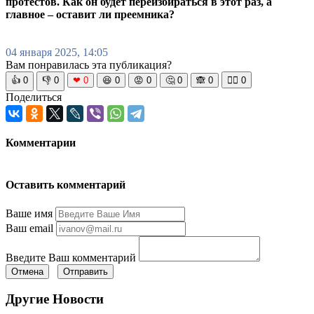
протестов. Как он будет переизбираться в этот раз, а
главное – оставит ли преемника?
04 января 2025, 14:05
Вам понравилась эта публикация?
👍
0
👎
0
❤
0
😆
0
😡
0
🤔
0
🙈
0
🧘‍♀️
0
Поделиться
Комментарии
Оставить комментарий
Ваше имя
Ваш email
Введите Ваш комментарий
Отмена
Отправить
Другие Новости