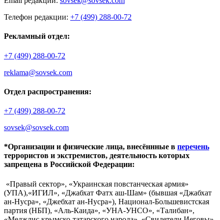
Email редакции:
sovsek@sovsek.com
Телефон редакции:
+7 (499) 288-00-72
Рекламный отдел:
+7 (499) 288-00-72
reklama@sovsek.com
Отдел распространения:
+7 (499) 288-00-72
sovsek@sovsek.com
*Организации и физические лица, внесённные в
перечень
террористов и экстремистов, деятельность которых
запрещена в Российской Федерации:
«Правый сектор», «Украинская повстанческая армия»
(УПА),«ИГИЛ», «Джабхат Фатх аш-Шам» (бывшая «Джабхат
ан-Нусра», «Джебхат ан-Нусра»), Национал-Большевистская
партия (НБП), «Аль-Каида», «УНА-УНСО», «Талибан»,
«Меджлис крымско-татарского народа», «Свидетели Иеговы»,