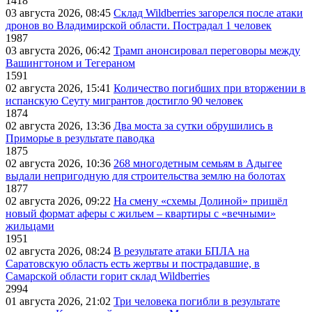
1418
03 августа 2026, 08:45
Склад Wildberries загорелся после атаки
дронов во Владимирской области. Пострадал 1 человек
1987
03 августа 2026, 06:42
Трамп анонсировал переговоры между
Вашингтоном и Тегераном
1591
02 августа 2026, 15:41
Количество погибших при вторжении в
испанскую Сеуту мигрантов достигло 90 человек
1874
02 августа 2026, 13:36
Два моста за сутки обрушились в
Приморье в результате паводка
1875
02 августа 2026, 10:36
268 многодетным семьям в Адыгее
выдали непригодную для строительства землю на болотах
1877
02 августа 2026, 09:22
На смену «схемы Долиной» пришёл
новый формат аферы с жильем – квартиры с «вечными»
жильцами
1951
02 августа 2026, 08:24
В результате атаки БПЛА на
Саратовскую область есть жертвы и пострадавшие, в
Самарской области горит склад Wildberries
2994
01 августа 2026, 21:02
Три человека погибли в результате