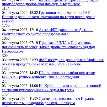
производстве дронов при помощи 3D‑принтера
1154
04 августа 2026, 13:52
Грузовики экс-начальника ГАИ
Волгоградской области выставили на торги после дела о
взятках
1769
04 августа 2026, 12:18
Агент ФБР украл почти $1 млн в
криптовалюте со счетов подозреваемого
1066
04 августа 2026, 07:19
При атаке БПЛА в Подмосковье
погибли пять человек, также дроны атаковали склад под
Петербургом
3004
03 августа 2026, 21:33
ФАС возбудила дело против Apple из-за
отказа в предустановке Max и RuStore на iPhone
1370
03 августа 2026, 14:42
Шесть человек погибли при атаке
БПЛА в Архипо-Осиповке, еще 40 пострадали
2477
03 августа 2026, 14:00
На Кубани организаторов незаконной
миграции приговорили к 22 годам на троих
1454
03 августа 2026, 11:39
Суд не разрешил властям Израиля
использовать крокодилов для охраны тюрем