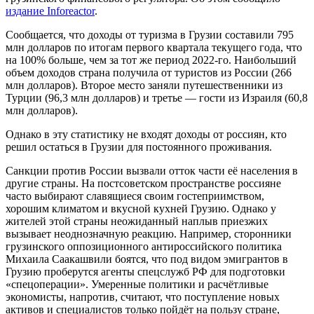
издание Inforeactor
.
Сообщается, что доходы от туризма в Грузии составили 795
млн долларов по итогам первого квартала текущего года, что
на 100% больше, чем за тот же период 2022-го. Наибольший
объем доходов страна получила от туристов из России (266
млн долларов). Второе место заняли путешественники из
Турции (96,3 млн долларов) и третье — гости из Израиля (60,8
млн долларов).
Однако в эту статистику не входят доходы от россиян, кто
решил остаться в Грузии для постоянного проживания.
Санкции против России вызвали отток части её населения в
другие страны. На постсоветском пространстве россияне
часто выбирают славящиеся своим гостеприимством,
хорошим климатом и вкусной кухней Грузию. Однако у
жителей этой страны неожиданный наплыв приезжих
вызывает неоднозначную реакцию. Например, сторонники
грузинского оппозиционного антироссийского политика
Михаила Саакашвили боятся, что под видом эмигрантов в
Грузию проберутся агенты спецслужб РФ для подготовки
«спецоперации». Умеренные политики и расчётливые
экономисты, напротив, считают, что поступление новых
активов и специалистов только пойдёт на пользу стране,