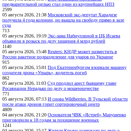
предварительной целью стал один из крупнейших НПЗ
2599
05 августа 2026, 21:38
Московский экс-депутат Харадизе
получила 4 года колонии, но вышла на свободу прямо в зале
суда
713
05 августа 2026, 19:19
Экс-зама Набиуллиной в ЦБ Исаева
объявили в розыск по делу хищения 4 млрд рублей
1140
05 августа 2026, 15:48
Reuters: КНДР может разместить в
России ракетное подразделение для ударов по Украине
915
05 августа 2026, 15:01
Под Екатеринбургом взорвали машину
создателя дрона «Упырь», водитель погиб
862
05 августа 2026, 11:03
Суд продлил арест бывшему главе
Росавиации Нерадько по делу о мошенничестве
771
05 августа 2026, 07:13
И снова Wildberries. В Тульской области
после атаки дронов горит сортировочный центр
4809
04 августа 2026, 21:20
Основателя ЧВК «Ястреб» Марущенко
приговорили к 18 годам за похищение военных
1241
04 августа 2026, 15:17
Жителя Крыма задержали по делу о