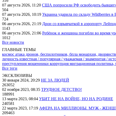
316
07 августа 2026, 11:20
США попросили РФ освободить бывшего 
504
07 августа 2026, 10:19
Украина ударила по складу Wildberries в
724
06 августа 2026, 21:19
Дрон со взрывчаткой в аэропорту Лейпци
1143
06 августа 2026, 21:06
Ребёнок и женщина погибли во время ур
1012
Все новости
ГЛАВНЫЕ ТЕМЫ
космос
атака дронов, беспилотников, бпла
монархия, дворянств
личность известная / популярная / уважаемая / знаменитая / ис
преступления
мошенники
коррупция
миграционная политика,
Все теги
ЭКСКЛЮЗИВЫ
30 января 2024, 20:29
НЕ ЗА ЛЮДЕЙ
263052
02 ноября 2023, 08:35
ТРУДНОЕ ДЕТСТВО!
188991
13 марта 2023, 08:04
УБИТ НЕ НА ВОЙНЕ, НО НА РОДИНЕ
240581
22 марта 2023, 17:19
АФЕРА НА МИЛЛИОНЫ. МУЖ - ЖЕН
209463