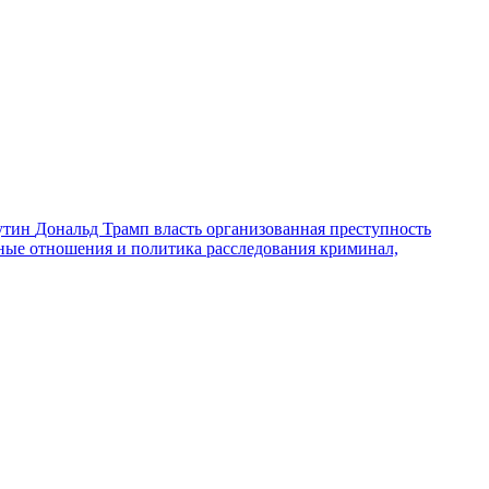
утин
Дональд Трамп
власть
организованная преступность
ные отношения и политика
расследования
криминал,