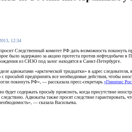
2013, 12:34
 просит Следственный комитет РФ дать возможность покинуть п
оторое было задержано за акцию протеста против нефтедобычи в 
бождения из СИЗО под залог находятся в Санкт-Петербурге.
еделе адвокатами «арктической тридцатки» в адрес следователя,
о с просьбой предпринять все необходимые действия, чтобы ин
могли покинуть РФ», — рассказала пресс-секретарь
«Гринпис Ро
о будет содержать просьбу прояснить, когда присутствие иностр
 следствию. Адвокаты также просят следствие гарантировать, чт
необходимость», — сказала Васильева.