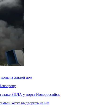
 попал в жилой дом
Невзорову
я атаке БПЛА у порта Новороссийск
семьей хотят выдворить из РФ