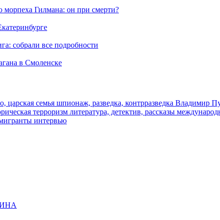
морпеха Гилмана: он при смерти?
 Екатеринбурге
га: собрали все подробности
агана в Смоленске
о, царская семья
шпионаж, разведка, контрразведка
Владимир П
торическая
терроризм
литература, детектив, рассказы
международ
 мигранты
интервью
ЩИНА