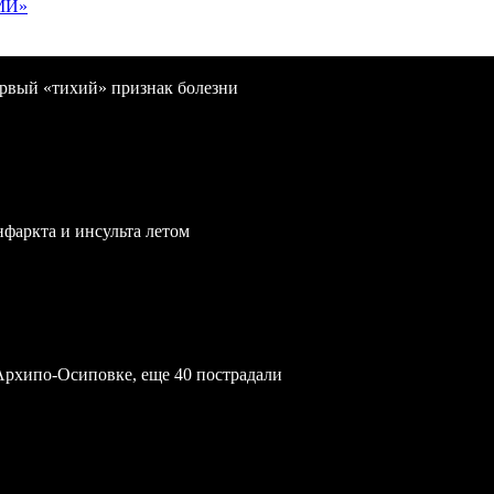
МИ»
первый «тихий» признак болезни
нфаркта и инсульта летом
Архипо-Осиповке, еще 40 пострадали