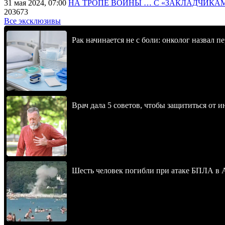
31 мая 2024, 07:00
НА ТРОПЕ ВОЙНЫ … С «ЗАКЛАДЧИКА
203673
Все эксклюзивы
Рак начинается не с боли: онколог назвал 
Врач дала 5 советов, чтобы защититься от и
Шесть человек погибли при атаке БПЛА в 