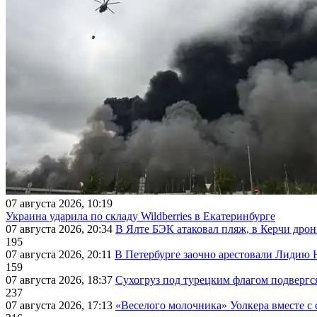
07 августа 2026, 10:19
Украина ударила по складу Wildberries в Екатеринбурге
07 августа 2026, 20:34
В Ялте БЭК атаковал пляж, в Керчи дрон
195
07 августа 2026, 20:11
В Петербурге заочно арестовали Лидию 
159
07 августа 2026, 18:37
Сухогруз под турецким флагом подвергс
237
07 августа 2026, 17:13
«Веселого молочника» Уолкера вместе с 