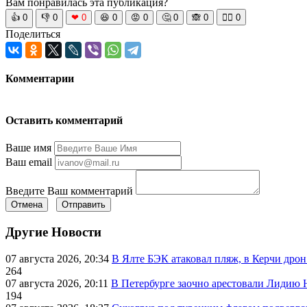
Вам понравилась эта публикация?
👍
0
👎
0
❤
0
😆
0
😡
0
🤔
0
🙈
0
🧘‍♀️
0
Поделиться
Комментарии
Оставить комментарий
Ваше имя
Ваш email
Введите Ваш комментарий
Отмена
Отправить
Другие Новости
07 августа 2026, 20:34
В Ялте БЭК атаковал пляж, в Керчи дрон
264
07 августа 2026, 20:11
В Петербурге заочно арестовали Лидию 
194