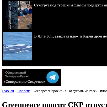
Сухогруз под турецким флагом подвергся 
В Ялте БЭК атаковал пляж, в Керчи дрон п
Главная
Новости
Greenpeace просит СКР отпустить из России ино
Greenpeace просит СКР отпус