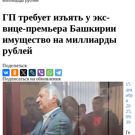
миллиарды рублей
ГП требует изъять у экс-
вице-премьера Башкирии
имущество на миллиарды
рублей
Поделиться
Подписаться на обновления
15
дек
абр
я
20
25,
09:
39
Ге