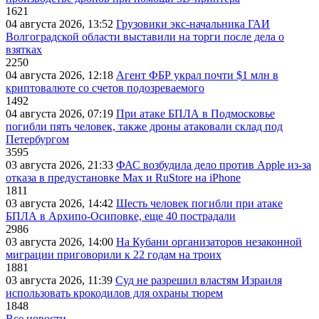
1621
04 августа 2026, 13:52
Грузовики экс-начальника ГАИ
Волгоградской области выставили на торги после дела о
взятках
2250
04 августа 2026, 12:18
Агент ФБР украл почти $1 млн в
криптовалюте со счетов подозреваемого
1492
04 августа 2026, 07:19
При атаке БПЛА в Подмосковье
погибли пять человек, также дроны атаковали склад под
Петербургом
3595
03 августа 2026, 21:33
ФАС возбудила дело против Apple из-за
отказа в предустановке Max и RuStore на iPhone
1811
03 августа 2026, 14:42
Шесть человек погибли при атаке
БПЛА в Архипо-Осиповке, еще 40 пострадали
2986
03 августа 2026, 14:00
На Кубани организаторов незаконной
миграции приговорили к 22 годам на троих
1881
03 августа 2026, 11:39
Суд не разрешил властям Израиля
использовать крокодилов для охраны тюрем
1848
Все новости