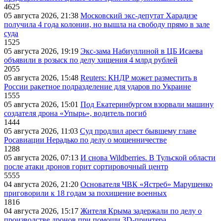
4625
05 августа 2026, 21:38
Московский экс-депутат Харадизе
получила 4 года колонии, но вышла на свободу прямо в зале
суда
1525
05 августа 2026, 19:19
Экс-зама Набиуллиной в ЦБ Исаева
объявили в розыск по делу хищения 4 млрд рублей
2055
05 августа 2026, 15:48
Reuters: КНДР может разместить в
России ракетное подразделение для ударов по Украине
1555
05 августа 2026, 15:01
Под Екатеринбургом взорвали машину
создателя дрона «Упырь», водитель погиб
1444
05 августа 2026, 11:03
Суд продлил арест бывшему главе
Росавиации Нерадько по делу о мошенничестве
1288
05 августа 2026, 07:13
И снова Wildberries. В Тульской области
после атаки дронов горит сортировочный центр
5555
04 августа 2026, 21:20
Основателя ЧВК «Ястреб» Марущенко
приговорили к 18 годам за похищение военных
1816
04 августа 2026, 15:17
Жителя Крыма задержали по делу о
производстве дронов при помощи 3D‑принтера