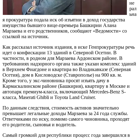
не
рал
ьна
я прокуратура подала иск об изъятии в доход государства
имущества бывшего вице-премьера Башкирии Алана
Марзаева и его родственников, сообщают «Ведомости» со
ссылкой на источник.
Как рассказал источник издания, в иске Генпрокуратуры речь
идет о конфискации 13 зданий в Северной Осетии. В
частности, в родном для Марзаева Ардонском районе. В
требованиях надзорного органа также указан комплекс зданий
в Верхнем Фиагдоне и квартира во Владикавказе (Северная
Осетия), дом в Кисловодске (Ставрополье) на 900 кв. м.
Кроме того, у экс-чиновника просят изъять дачу в
Кармаскалинском районе (Башкирия), квартиру в Москве и
автопарк премиум-класса, включающий Mercedes-Benz S-
класса, Maserati Ghibli и Toyota Land Cruiser.
По данным следствия, стоимость активов значительно
превышает легальные доходы Марзаева за 24 года службы.
Ответчиками по иску, помимо самого чиновника, проходят
его родители, сыновья и водитель.
Самый громкий для республики процесс года завершился в