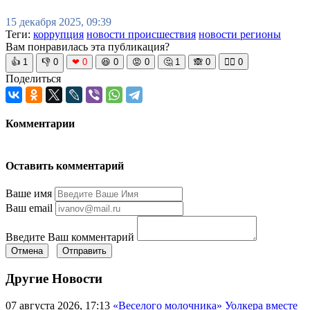
15 декабря 2025, 09:39
Теги:
коррупция
новости происшествия
новости регионы
Вам понравилась эта публикация?
👍
1
👎
0
❤
0
😆
0
😡
0
🤔
1
🙈
0
🧘‍♀️
0
Поделиться
Комментарии
Оставить комментарий
Ваше имя
Ваш email
Введите Ваш комментарий
Отмена
Отправить
Другие Новости
07 августа 2026, 17:13
«Веселого молочника» Уолкера вместе