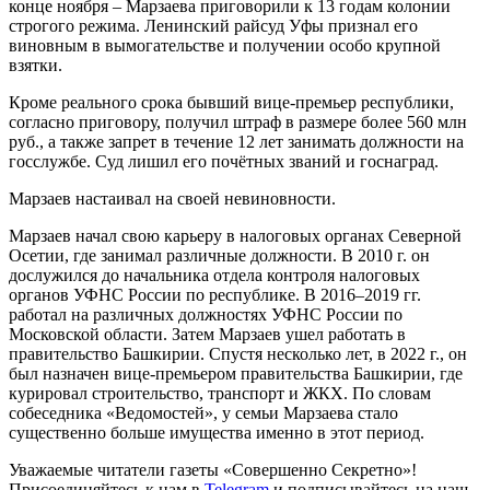
конце ноября – Марзаева приговорили к 13 годам колонии
строгого режима. Ленинский райсуд Уфы признал его
виновным в вымогательстве и получении особо крупной
взятки.
Кроме реального срока бывший вице-премьер республики,
согласно приговору, получил штраф в размере более 560 млн
руб., а также запрет в течение 12 лет занимать должности на
госслужбе. Суд лишил его почётных званий и госнаград.
Марзаев настаивал на своей невиновности.
Марзаев начал свою карьеру в налоговых органах Северной
Осетии, где занимал различные должности. В 2010 г. он
дослужился до начальника отдела контроля налоговых
органов УФНС России по республике. В 2016–2019 гг.
работал на различных должностях УФНС России по
Московской области. Затем Марзаев ушел работать в
правительство Башкирии. Спустя несколько лет, в 2022 г., он
был назначен вице-премьером правительства Башкирии, где
курировал строительство, транспорт и ЖКХ. По словам
собеседника «Ведомостей», у семьи Марзаева стало
существенно больше имущества именно в этот период.
Уважаемые читатели газеты «Совершенно Секретно»!
Присоединяйтесь к нам в
Telegram
и подписывайтесь на наш