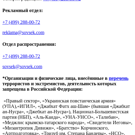
Рекламный отдел:
+7 (499) 288-00-72
reklama@sovsek.com
Отдел распространения:
+7 (499) 288-00-72
sovsek@sovsek.com
*Организации и физические лица, внесённные в
перечень
террористов и экстремистов, деятельность которых
запрещена в Российской Федерации:
«Правый сектор», «Украинская повстанческая армия»
(УПА),«ИГИЛ», «Джабхат Фатх аш-Шам» (бывшая «Джабхат
ан-Нусра», «Джебхат ан-Нусра»), Национал-Большевистская
партия (НБП), «Аль-Каида», «УНА-УНСО», «Талибан»,
«Меджлис крымско-татарского народа», «Свидетели Иеговы»,
«Мизантропик Дивижн», «Братство» Корчинского,
«Артподготовка», «Тризуб им. Степана Бандеры», «НСО»,