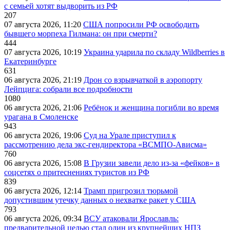
с семьей хотят выдворить из РФ
207
07 августа 2026, 11:20
США попросили РФ освободить
бывшего морпеха Гилмана: он при смерти?
444
07 августа 2026, 10:19
Украина ударила по складу Wildberries в
Екатеринбурге
631
06 августа 2026, 21:19
Дрон со взрывчаткой в аэропорту
Лейпцига: собрали все подробности
1080
06 августа 2026, 21:06
Ребёнок и женщина погибли во время
урагана в Смоленске
943
06 августа 2026, 19:06
Суд на Урале приступил к
рассмотрению дела экс-гендиректора «ВСМПО-Ависма»
760
06 августа 2026, 15:08
В Грузии завели дело из-за «фейков» в
соцсетях о притеснениях туристов из РФ
839
06 августа 2026, 12:14
Трамп пригрозил тюрьмой
допустившим утечку данных о нехватке ракет у США
793
06 августа 2026, 09:34
ВСУ атаковали Ярославль:
предварительной целью стал один из крупнейших НПЗ