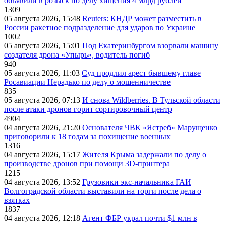
объявили в розыск по делу хищения 4 млрд рублей
1309
05 августа 2026, 15:48
Reuters: КНДР может разместить в
России ракетное подразделение для ударов по Украине
1002
05 августа 2026, 15:01
Под Екатеринбургом взорвали машину
создателя дрона «Упырь», водитель погиб
940
05 августа 2026, 11:03
Суд продлил арест бывшему главе
Росавиации Нерадько по делу о мошенничестве
835
05 августа 2026, 07:13
И снова Wildberries. В Тульской области
после атаки дронов горит сортировочный центр
4904
04 августа 2026, 21:20
Основателя ЧВК «Ястреб» Марущенко
приговорили к 18 годам за похищение военных
1316
04 августа 2026, 15:17
Жителя Крыма задержали по делу о
производстве дронов при помощи 3D‑принтера
1215
04 августа 2026, 13:52
Грузовики экс-начальника ГАИ
Волгоградской области выставили на торги после дела о
взятках
1837
04 августа 2026, 12:18
Агент ФБР украл почти $1 млн в