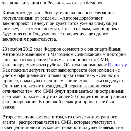
такая же ситуация и в России», — сказал Федоров.
Кроме того, должны быть уточнены нюансы, связанные
поступлениями от рекламы. «Авторы доработают
законопроект и внесут, он будет готов уже на следующей
неделе», — отметил депутат. По его словам, законопроект
будет внесен в Госдуму после получения еще одного
заключения правительства.
23 ноября 2012 года Федоров совместно с однопартийцами
Антоном Романовым и Магомедом Селимхановым повторно
внес на рассмотрение Госдумы законопроект о СМИ,
финансируемых из-за рубежа. Об этом напоминают
Грани. ру.
Как пояснил депутат, текст законопроекта был изменен «с
учетом официального отзыва правительства». «Сейчас он
пришел, и мы существенно смягчили его», — сказал депутат.
Он отметил, что от предыдущей версии законопроект
отличается тем, что СМИ будут признаваться иностранными
агентами только если у них более 50 процентов иностранного
финансирования. В прошлой редакции процент не был
указан.
Второе отличие состоит в том, что статус «иностранного
агента» распространяется на СМИ, которые участвуют в
освещении политической деятельности, осуществляемой на