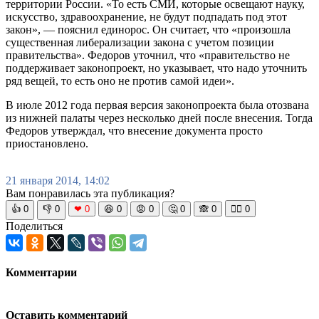
территории России. «То есть СМИ, которые освещают науку,
искусство, здравоохранение, не будут подпадать под этот
закон», — пояснил единорос. Он считает, что «произошла
существенная либерализации закона с учетом позиции
правительства». Федоров уточнил, что «правительство не
поддерживает законопроект, но указывает, что надо уточнить
ряд вещей, то есть оно не против самой идеи».
В июле 2012 года первая версия законопроекта была отозвана
из нижней палаты через несколько дней после внесения. Тогда
Федоров утверждал, что внесение документа просто
приостановлено.
21 января 2014, 14:02
Вам понравилась эта публикация?
👍
0
👎
0
❤
0
😆
0
😡
0
🤔
0
🙈
0
🧘‍♀️
0
Поделиться
Комментарии
Оставить комментарий