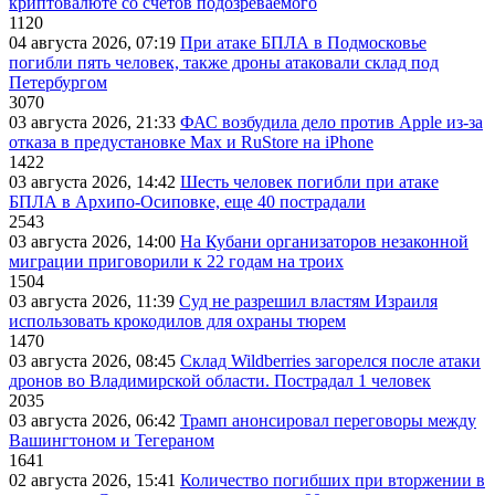
криптовалюте со счетов подозреваемого
1120
04 августа 2026, 07:19
При атаке БПЛА в Подмосковье
погибли пять человек, также дроны атаковали склад под
Петербургом
3070
03 августа 2026, 21:33
ФАС возбудила дело против Apple из-за
отказа в предустановке Max и RuStore на iPhone
1422
03 августа 2026, 14:42
Шесть человек погибли при атаке
БПЛА в Архипо-Осиповке, еще 40 пострадали
2543
03 августа 2026, 14:00
На Кубани организаторов незаконной
миграции приговорили к 22 годам на троих
1504
03 августа 2026, 11:39
Суд не разрешил властям Израиля
использовать крокодилов для охраны тюрем
1470
03 августа 2026, 08:45
Склад Wildberries загорелся после атаки
дронов во Владимирской области. Пострадал 1 человек
2035
03 августа 2026, 06:42
Трамп анонсировал переговоры между
Вашингтоном и Тегераном
1641
02 августа 2026, 15:41
Количество погибших при вторжении в