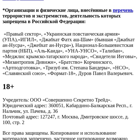
*Организации и физические лица, внесённные в
перечень
террористов и экстремистов, деятельность которых
запрещена в Российской Федерации:
«Правый сектор», «Украинская повстанческая армия»
(УПА),«ИГИЛ», «Джабхат Фатх аш-Шам» (бывшая «Джабхат
ан-Нусра», «Джебхат ан-Нусра»), Национал-Большевистская
партия (НБП), «Аль-Каида», «УНА-УНСО», «Талибан»,
«Меджлис крымско-татарского народа», «Свидетели Иеговы»,
«Мизантропик Дивижн», «Братство» Корчинского,
«Артподготовка», «Тризуб им. Степана Бандеры», «НСО»,
«Славянский союз», «Формат-18», Дуров Павел Валерьевич.
18+
Учредитель: ООО «Совершенно Секретно Трейд».
Юридический адрес: 360051, Кабардино-Балкарская Респ., г.
Нальчик, ул. Пачева, д. 36
Почтовый адрес: 127247, г. Москва, Дмитровское шоссе, д.
100, стр. 2
Все права защищены. Копирование и использование
материалов запрещено, частичное цитирование возможно