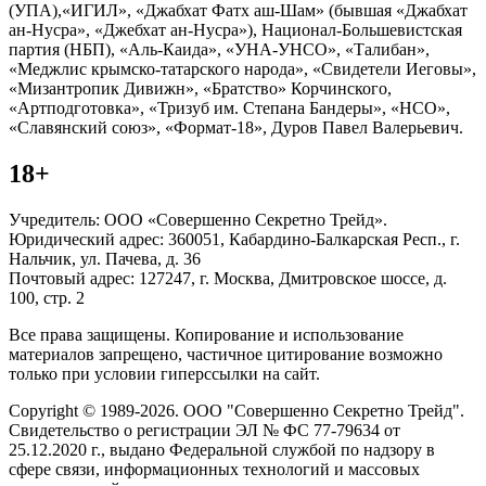
(УПА),«ИГИЛ», «Джабхат Фатх аш-Шам» (бывшая «Джабхат
ан-Нусра», «Джебхат ан-Нусра»), Национал-Большевистская
партия (НБП), «Аль-Каида», «УНА-УНСО», «Талибан»,
«Меджлис крымско-татарского народа», «Свидетели Иеговы»,
«Мизантропик Дивижн», «Братство» Корчинского,
«Артподготовка», «Тризуб им. Степана Бандеры», «НСО»,
«Славянский союз», «Формат-18», Дуров Павел Валерьевич.
18+
Учредитель: ООО «Совершенно Секретно Трейд».
Юридический адрес: 360051, Кабардино-Балкарская Респ., г.
Нальчик, ул. Пачева, д. 36
Почтовый адрес: 127247, г. Москва, Дмитровское шоссе, д.
100, стр. 2
Все права защищены. Копирование и использование
материалов запрещено, частичное цитирование возможно
только при условии гиперссылки на сайт.
Copyright © 1989-2026. ООО "Совершенно Секретно Трейд".
Свидетельство о регистрации ЭЛ № ФС 77-79634 от
25.12.2020 г., выдано Федеральной службой по надзору в
сфере связи, информационных технологий и массовых