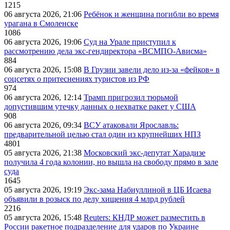
1215
06 августа 2026, 21:06
Ребёнок и женщина погибли во время
урагана в Смоленске
1086
06 августа 2026, 19:06
Суд на Урале приступил к
рассмотрению дела экс-гендиректора «ВСМПО-Ависма»
884
06 августа 2026, 15:08
В Грузии завели дело из-за «фейков» в
соцсетях о притеснениях туристов из РФ
974
06 августа 2026, 12:14
Трамп пригрозил тюрьмой
допустившим утечку данных о нехватке ракет у США
908
06 августа 2026, 09:34
ВСУ атаковали Ярославль:
предварительной целью стал один из крупнейших НПЗ
4801
05 августа 2026, 21:38
Московский экс-депутат Харадизе
получила 4 года колонии, но вышла на свободу прямо в зале
суда
1645
05 августа 2026, 19:19
Экс-зама Набиуллиной в ЦБ Исаева
объявили в розыск по делу хищения 4 млрд рублей
2216
05 августа 2026, 15:48
Reuters: КНДР может разместить в
России ракетное подразделение для ударов по Украине