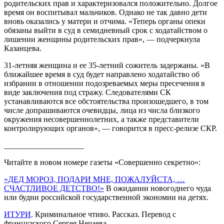
родительских прав и характеризовался положительно. Долгое
время он воспитывал мальчиков. Однако не так давно дети
вновь оказались у матери и отчима. «Теперь органы опеки
обязаны выйти в суд в семидневный срок с ходатайством о
лишении женщины родительских прав», — подчеркнула
Казанцева.
31-летняя женщина и ее 35-летний сожитель задержаны. «В
ближайшее время в суд будет направлено ходатайство об
избрании в отношении подозреваемых меры пресечения в
виде заключения под стражу. Следователями СК
устанавливаются все обстоятельства произошедшего, в том
числе допрашиваются очевидцы, лица из числа близкого
окружения несовершеннолетних, а также представители
контролирующих органов», — говорится в пресс-релизе СКР.
____________________
Читайте в новом номере газеты «Совершенно секретно»:
«ДЕД МОРОЗ, ПОДАРИ МНЕ, ПОЖАЛУЙСТА, …
СЧАСТЛИВОЕ ДЕТСТВО!»
В ожидании новогоднего чуда
или будни российской государственной экономии на детях.
ИТУРИ
. Криминальное чтиво. Рассказ. Перевод с
французского Сергея Нечаева.