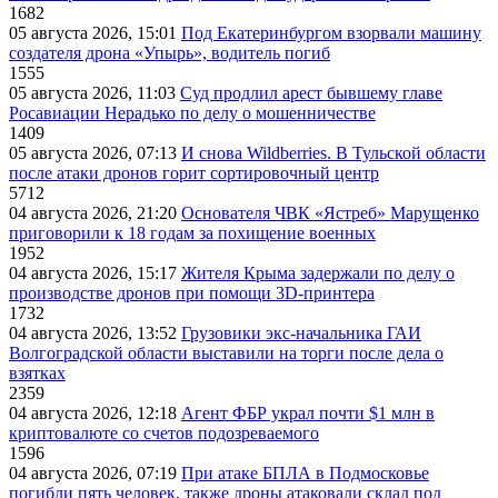
1682
05 августа 2026, 15:01
Под Екатеринбургом взорвали машину
создателя дрона «Упырь», водитель погиб
1555
05 августа 2026, 11:03
Суд продлил арест бывшему главе
Росавиации Нерадько по делу о мошенничестве
1409
05 августа 2026, 07:13
И снова Wildberries. В Тульской области
после атаки дронов горит сортировочный центр
5712
04 августа 2026, 21:20
Основателя ЧВК «Ястреб» Марущенко
приговорили к 18 годам за похищение военных
1952
04 августа 2026, 15:17
Жителя Крыма задержали по делу о
производстве дронов при помощи 3D‑принтера
1732
04 августа 2026, 13:52
Грузовики экс-начальника ГАИ
Волгоградской области выставили на торги после дела о
взятках
2359
04 августа 2026, 12:18
Агент ФБР украл почти $1 млн в
криптовалюте со счетов подозреваемого
1596
04 августа 2026, 07:19
При атаке БПЛА в Подмосковье
погибли пять человек, также дроны атаковали склад под