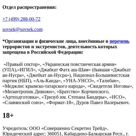
Отдел распространения:
+7 (499) 288-00-72
sovsek@sovsek.com
*Организации и физические лица, внесённные в
перечень
террористов и экстремистов, деятельность которых
запрещена в Российской Федерации:
«Правый сектор», «Украинская повстанческая армия»
(УПА),«ИГИЛ», «Джабхат Фатх аш-Шам» (бывшая «Джабхат
ан-Нусра», «Джебхат ан-Нусра»), Национал-Большевистская
партия (НБП), «Аль-Каида», «УНА-УНСО», «Талибан»,
«Меджлис крымско-татарского народа», «Свидетели Иеговы»,
«Мизантропик Дивижн», «Братство» Корчинского,
«Артподготовка», «Тризуб им. Степана Бандеры», «НСО»,
«Славянский союз», «Формат-18», Дуров Павел Валерьевич.
18+
Учредитель: ООО «Совершенно Секретно Трейд».
Юридический адрес: 360051, Кабардино-Балкарская Респ., г.