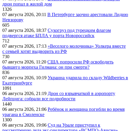
дрон попал в жилой дом
1326
07 августа 2026, 20:11
В Петербурге заочно арестовали Лидию
Невзорову
605
07 августа 2026, 18:37
Сухогруз под турецким флагом
подвергся атаке БПЛА у порта Новороссийск
712
07 августа 2026, 17:13
«Веселого молочника» Уолкера вместе
с семьей хотят выдворить из РФ
730
07 августа 2026, 11:20
США попросили РФ освободить
бывшего морпеха Гилмана: он при смерти?
836
07 августа 2026, 10:19
Украина ударила по складу Wildberries в
Екатеринбурге
1091
06 августа 2026, 21:19
Дрон со взрывчаткой в аэропорту
Лейпцига: собрали все подробности
1440
06 августа 2026, 21:06
Ребёнок и женщина погибли во время
урагана в Смоленске
1300
06 августа 2026, 19:06
Суд на Урале приступил к
рассмотрению дела экс-гендиректора «ВСМПО-Ависма»