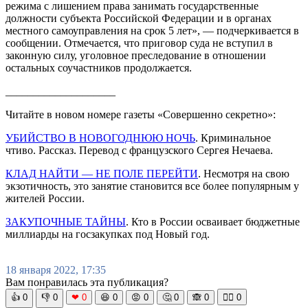
режима с лишением права занимать государственные
должности субъекта Российской Федерации и в органах
местного самоуправления на срок 5 лет», — подчеркивается в
сообщении. Отмечается, что приговор суда не вступил в
законную силу, уголовное преследование в отношении
остальных соучастников продолжается.
____________________
Читайте в новом номере газеты «Совершенно секретно»:
УБИЙСТВО В НОВОГОДНЮЮ НОЧЬ
. Криминальное
чтиво. Рассказ. Перевод с французского Сергея Нечаева.
КЛАД НАЙТИ — НЕ ПОЛЕ ПЕРЕЙТИ
. Несмотря на свою
экзотичность, это занятие становится все более популярным у
жителей России.
ЗАКУПОЧНЫЕ ТАЙНЫ
. Кто в России осваивает бюджетные
миллиарды на госзакупках под Новый год.
18 января 2022, 17:35
Вам понравилась эта публикация?
👍
0
👎
0
❤
0
😆
0
😡
0
🤔
0
🙈
0
🧘‍♀️
0