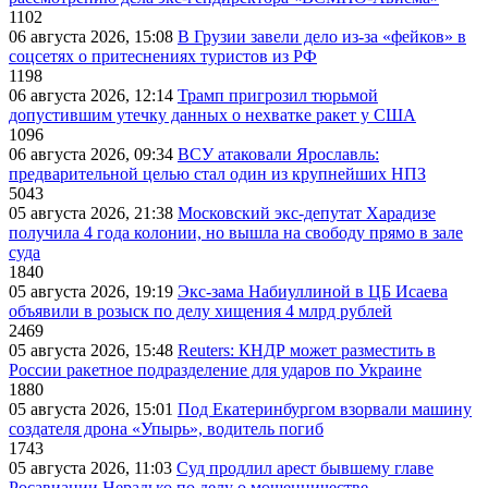
1102
06 августа 2026, 15:08
В Грузии завели дело из-за «фейков» в
соцсетях о притеснениях туристов из РФ
1198
06 августа 2026, 12:14
Трамп пригрозил тюрьмой
допустившим утечку данных о нехватке ракет у США
1096
06 августа 2026, 09:34
ВСУ атаковали Ярославль:
предварительной целью стал один из крупнейших НПЗ
5043
05 августа 2026, 21:38
Московский экс-депутат Харадизе
получила 4 года колонии, но вышла на свободу прямо в зале
суда
1840
05 августа 2026, 19:19
Экс-зама Набиуллиной в ЦБ Исаева
объявили в розыск по делу хищения 4 млрд рублей
2469
05 августа 2026, 15:48
Reuters: КНДР может разместить в
России ракетное подразделение для ударов по Украине
1880
05 августа 2026, 15:01
Под Екатеринбургом взорвали машину
создателя дрона «Упырь», водитель погиб
1743
05 августа 2026, 11:03
Суд продлил арест бывшему главе
Росавиации Нерадько по делу о мошенничестве