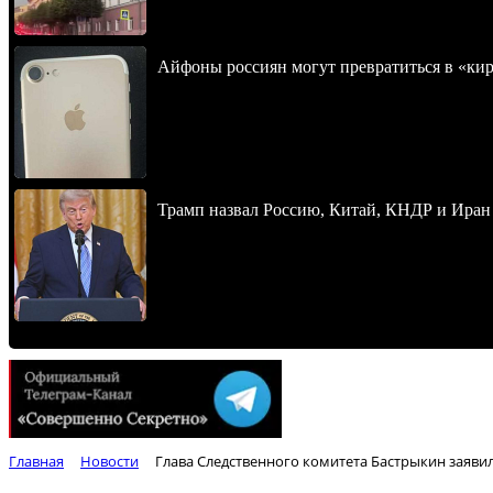
Айфоны россиян могут превратиться в «ки
Трамп назвал Россию, Китай, КНДР и Иран
Главная
Новости
Глава Следственного комитета Бастрыкин заявил