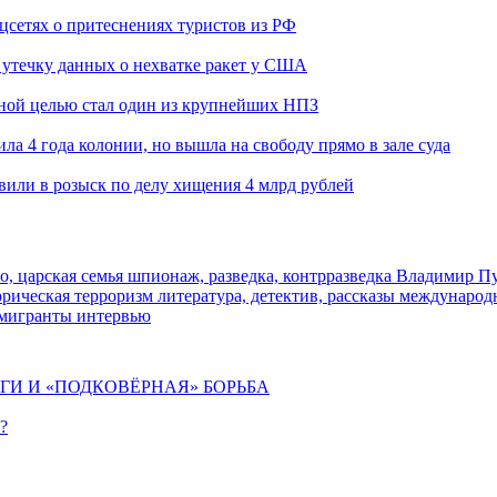
оцсетях о притеснениях туристов из РФ
утечку данных о нехватке ракет у США
ьной целью стал один из крупнейших НПЗ
ла 4 года колонии, но вышла на свободу прямо в зале суда
вили в розыск по делу хищения 4 млрд рублей
о, царская семья
шпионаж, разведка, контрразведка
Владимир П
торическая
терроризм
литература, детектив, рассказы
международ
 мигранты
интервью
ИГИ И «ПОДКОВЁРНАЯ» БОРЬБА
?