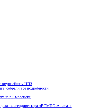
 из крупнейших НПЗ
га: собрали все подробности
агана в Смоленске
ю дела экс-гендиректора «ВСМПО-Ависма»