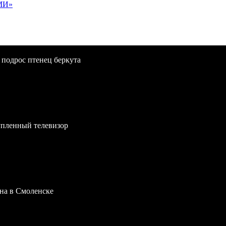
МИ»
 подрос птенец беркута
упленный телевизор
на в Смоленске