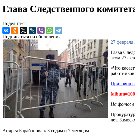
Глава Следственного комитета
Поделиться
Подписаться на обновления
27 февраля 
Глава След
этом 27 фе
«Что касае
работников 
Приговор в
[album=108
На фото: в
Прокуратур
лет. Замос
Андрея Барабанова к 3 годам и 7 месяцам.