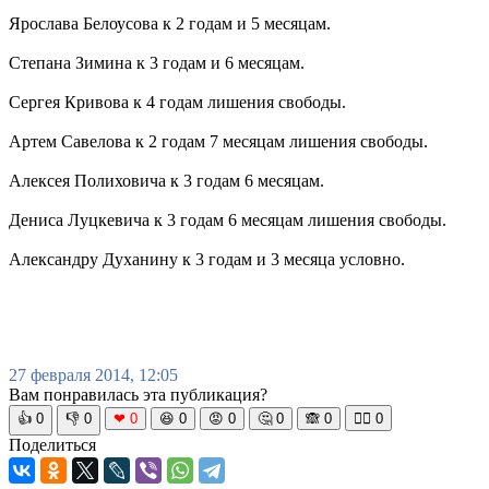
Ярослава Белоусова к 2 годам и 5 месяцам.
Степана Зимина к 3 годам и 6 месяцам.
Сергея Кривова к 4 годам лишения свободы.
Артем Савелова к 2 годам 7 месяцам лишения свободы.
Алексея Полиховича к 3 годам 6 месяцам.
Дениса Луцкевича к 3 годам 6 месяцам лишения свободы.
Александру Духанину к 3 годам и 3 месяца условно.
27 февраля 2014, 12:05
Вам понравилась эта публикация?
👍
0
👎
0
❤
0
😆
0
😡
0
🤔
0
🙈
0
🧘‍♀️
0
Поделиться