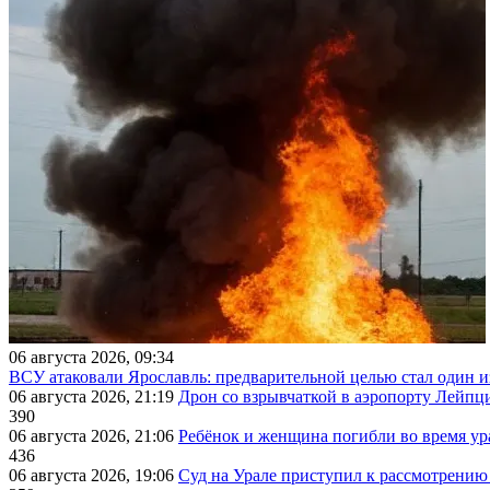
06 августа 2026, 09:34
ВСУ атаковали Ярославль: предварительной целью стал один
06 августа 2026, 21:19
Дрон со взрывчаткой в аэропорту Лейпци
390
06 августа 2026, 21:06
Ребёнок и женщина погибли во время ур
436
06 августа 2026, 19:06
Суд на Урале приступил к рассмотрени