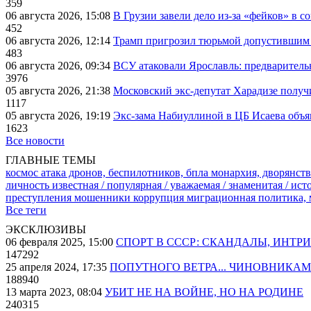
359
06 августа 2026, 15:08
В Грузии завели дело из-за «фейков» в с
452
06 августа 2026, 12:14
Трамп пригрозил тюрьмой допустившим 
483
06 августа 2026, 09:34
ВСУ атаковали Ярославль: предварител
3976
05 августа 2026, 21:38
Московский экс-депутат Харадизе получи
1117
05 августа 2026, 19:19
Экс-зама Набиуллиной в ЦБ Исаева объя
1623
Все новости
ГЛАВНЫЕ ТЕМЫ
космос
атака дронов, беспилотников, бпла
монархия, дворянств
личность известная / популярная / уважаемая / знаменитая / ис
преступления
мошенники
коррупция
миграционная политика,
Все теги
ЭКСКЛЮЗИВЫ
06 февраля 2025, 15:00
СПОРТ В СССР: СКАНДАЛЫ, ИНТР
147292
25 апреля 2024, 17:35
ПОПУТНОГО ВЕТРА... ЧИНОВНИКАМ
188940
13 марта 2023, 08:04
УБИТ НЕ НА ВОЙНЕ, НО НА РОДИНЕ
240315