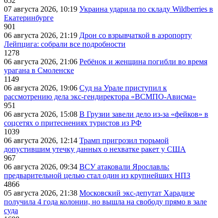
652
07 августа 2026, 10:19
Украина ударила по складу Wildberries в
Екатеринбурге
901
06 августа 2026, 21:19
Дрон со взрывчаткой в аэропорту
Лейпцига: собрали все подробности
1278
06 августа 2026, 21:06
Ребёнок и женщина погибли во время
урагана в Смоленске
1149
06 августа 2026, 19:06
Суд на Урале приступил к
рассмотрению дела экс-гендиректора «ВСМПО-Ависма»
951
06 августа 2026, 15:08
В Грузии завели дело из-за «фейков» в
соцсетях о притеснениях туристов из РФ
1039
06 августа 2026, 12:14
Трамп пригрозил тюрьмой
допустившим утечку данных о нехватке ракет у США
967
06 августа 2026, 09:34
ВСУ атаковали Ярославль:
предварительной целью стал один из крупнейших НПЗ
4866
05 августа 2026, 21:38
Московский экс-депутат Харадизе
получила 4 года колонии, но вышла на свободу прямо в зале
суда