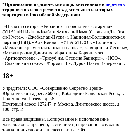
*Организации и физические лица, внесённные в
перечень
террористов и экстремистов, деятельность которых
запрещена в Российской Федерации:
«Правый сектор», «Украинская повстанческая армия»
(УПА),«ИГИЛ», «Джабхат Фатх аш-Шам» (бывшая «Джабхат
ан-Нусра», «Джебхат ан-Нусра»), Национал-Большевистская
партия (НБП), «Аль-Каида», «УНА-УНСО», «Талибан»,
«Меджлис крымско-татарского народа», «Свидетели Иеговы»,
«Мизантропик Дивижн», «Братство» Корчинского,
«Артподготовка», «Тризуб им. Степана Бандеры», «НСО»,
«Славянский союз», «Формат-18», Дуров Павел Валерьевич.
18+
Учредитель: ООО «Совершенно Секретно Трейд».
Юридический адрес: 360051, Кабардино-Балкарская Респ., г.
Нальчик, ул. Пачева, д. 36
Почтовый адрес: 127247, г. Москва, Дмитровское шоссе, д.
100, стр. 2
Все права защищены. Копирование и использование
материалов запрещено, частичное цитирование возможно
только при условии гиперссылки на сайт.