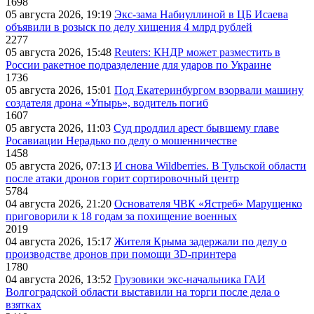
1698
05 августа 2026, 19:19
Экс-зама Набиуллиной в ЦБ Исаева
объявили в розыск по делу хищения 4 млрд рублей
2277
05 августа 2026, 15:48
Reuters: КНДР может разместить в
России ракетное подразделение для ударов по Украине
1736
05 августа 2026, 15:01
Под Екатеринбургом взорвали машину
создателя дрона «Упырь», водитель погиб
1607
05 августа 2026, 11:03
Суд продлил арест бывшему главе
Росавиации Нерадько по делу о мошенничестве
1458
05 августа 2026, 07:13
И снова Wildberries. В Тульской области
после атаки дронов горит сортировочный центр
5784
04 августа 2026, 21:20
Основателя ЧВК «Ястреб» Марущенко
приговорили к 18 годам за похищение военных
2019
04 августа 2026, 15:17
Жителя Крыма задержали по делу о
производстве дронов при помощи 3D‑принтера
1780
04 августа 2026, 13:52
Грузовики экс-начальника ГАИ
Волгоградской области выставили на торги после дела о
взятках