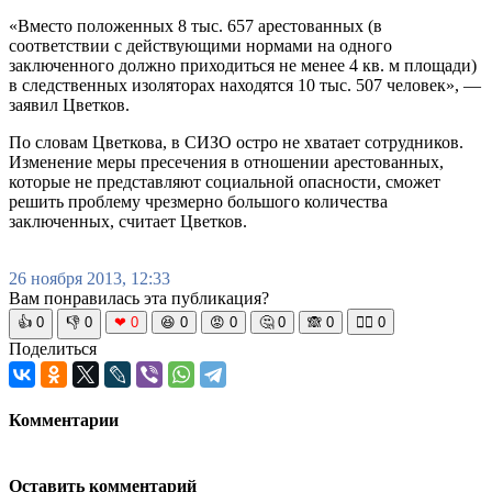
«Вместо положенных 8 тыс. 657 арестованных (в
соответствии с действующими нормами на одного
заключенного должно приходиться не менее 4 кв. м площади)
в следственных изоляторах находятся 10 тыс. 507 человек», —
заявил Цветков.
По словам Цветкова, в СИЗО остро не хватает сотрудников.
Изменение меры пресечения в отношении арестованных,
которые не представляют социальной опасности, сможет
решить проблему чрезмерно большого количества
заключенных, считает Цветков.
26 ноября 2013, 12:33
Вам понравилась эта публикация?
👍
0
👎
0
❤
0
😆
0
😡
0
🤔
0
🙈
0
🧘‍♀️
0
Поделиться
Комментарии
Оставить комментарий