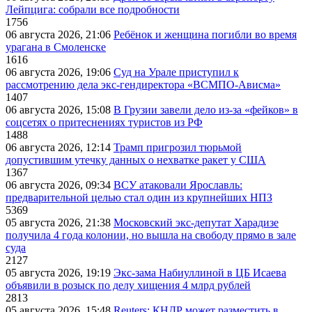
Лейпцига: собрали все подробности
1756
06 августа 2026, 21:06
Ребёнок и женщина погибли во время
урагана в Смоленске
1616
06 августа 2026, 19:06
Суд на Урале приступил к
рассмотрению дела экс-гендиректора «ВСМПО-Ависма»
1407
06 августа 2026, 15:08
В Грузии завели дело из-за «фейков» в
соцсетях о притеснениях туристов из РФ
1488
06 августа 2026, 12:14
Трамп пригрозил тюрьмой
допустившим утечку данных о нехватке ракет у США
1367
06 августа 2026, 09:34
ВСУ атаковали Ярославль:
предварительной целью стал один из крупнейших НПЗ
5369
05 августа 2026, 21:38
Московский экс-депутат Харадизе
получила 4 года колонии, но вышла на свободу прямо в зале
суда
2127
05 августа 2026, 19:19
Экс-зама Набиуллиной в ЦБ Исаева
объявили в розыск по делу хищения 4 млрд рублей
2813
05 августа 2026, 15:48
Reuters: КНДР может разместить в