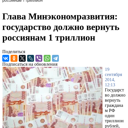
россиянам 1 триллион
Глава Минэкономразвития:
государство должно вернуть
россиянам 1 триллион
Поделиться
Подписаться на обновления
19
сентября
2014,
12:13
Государст
во должно
вернуть
граждана
м РФ
один
триллион
рублей,