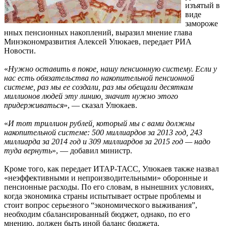
изъятый в
виде
замороже
нных пенсионных накоплений, выразил мнение глава
Минэкономразвития Алексей Улюкаев, передает РИА
Новости.
«
Нужно оставить в покое, нашу пенсионную систему. Если у
нас есть обязательства по накопительной пенсионной
системе, раз мы ее создали, раз мы обещали десяткам
миллионов людей эту линию, значит нужно этого
придерживаться
», — сказал Улюкаев.
«
И тот триллион рублей, который мы с вами должны
накопительной системе: 500 миллиардов за 2013 год, 243
миллиарда за 2014 год и 309 миллиардов за 2015 год — надо
туда вернуть
», — добавил министр.
Кроме того, как передает ИТАР-ТАСС, Улюкаев также назвал
«неэффективными и непроизводительными» оборонные и
пенсионные расходы. По его словам, в нынешних условиях,
когда экономика страны испытывает острые проблемы и
стоит вопрос серьезного “экономического выживания”,
необходим сбалансированный бюджет, однако, по его
мнению, должен быть иной баланс бюджета.