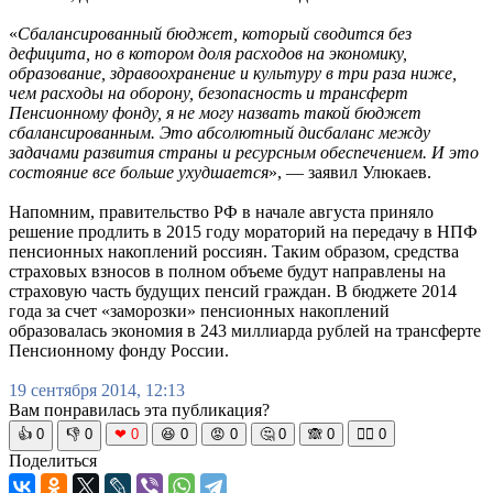
«
Сбалансированный бюджет, который сводится без
дефицита, но в котором доля расходов на экономику,
образование, здравоохранение и культуру в три раза ниже,
чем расходы на оборону, безопасность и трансферт
Пенсионному фонду, я не могу назвать такой бюджет
сбалансированным. Это абсолютный дисбаланс между
задачами развития страны и ресурсным обеспечением. И это
состояние все больше ухудшается
», — заявил Улюкаев.
Напомним, правительство РФ в начале августа приняло
решение продлить в 2015 году мораторий на передачу в НПФ
пенсионных накоплений россиян. Таким образом, средства
страховых взносов в полном объеме будут направлены на
страховую часть будущих пенсий граждан. В бюджете 2014
года за счет «заморозки» пенсионных накоплений
образовалась экономия в 243 миллиарда рублей на трансферте
Пенсионному фонду России.
19 сентября 2014, 12:13
Вам понравилась эта публикация?
👍
0
👎
0
❤
0
😆
0
😡
0
🤔
0
🙈
0
🧘‍♀️
0
Поделиться