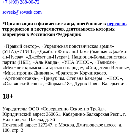
+7 (499) 288-00-72
sovsek@sovsek.com
*Организации и физические лица, внесённные в
перечень
террористов и экстремистов, деятельность которых
запрещена в Российской Федерации:
«Правый сектор», «Украинская повстанческая армия»
(УПА),«ИГИЛ», «Джабхат Фатх аш-Шам» (бывшая «Джабхат
ан-Нусра», «Джебхат ан-Нусра»), Национал-Большевистская
партия (НБП), «Аль-Каида», «УНА-УНСО», «Талибан»,
«Меджлис крымско-татарского народа», «Свидетели Иеговы»,
«Мизантропик Дивижн», «Братство» Корчинского,
«Артподготовка», «Тризуб им. Степана Бандеры», «НСО»,
«Славянский союз», «Формат-18», Дуров Павел Валерьевич.
18+
Учредитель: ООО «Совершенно Секретно Трейд».
Юридический адрес: 360051, Кабардино-Балкарская Респ., г.
Нальчик, ул. Пачева, д. 36
Почтовый адрес: 127247, г. Москва, Дмитровское шоссе, д.
100, стр. 2