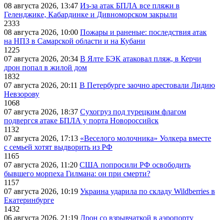
08 августа 2026, 13:47
Из-за атак БПЛА все пляжи в
Геленджике, Кабардинке и Дивноморском закрыли
2333
08 августа 2026, 10:00
Пожары и раненые: последствия атак
на НПЗ в Самарской области и на Кубани
1225
07 августа 2026, 20:34
В Ялте БЭК атаковал пляж, в Керчи
дрон попал в жилой дом
1832
07 августа 2026, 20:11
В Петербурге заочно арестовали Лидию
Невзорову
1068
07 августа 2026, 18:37
Сухогруз под турецким флагом
подвергся атаке БПЛА у порта Новороссийск
1132
07 августа 2026, 17:13
«Веселого молочника» Уолкера вместе
с семьей хотят выдворить из РФ
1165
07 августа 2026, 11:20
США попросили РФ освободить
бывшего морпеха Гилмана: он при смерти?
1157
07 августа 2026, 10:19
Украина ударила по складу Wildberries в
Екатеринбурге
1432
06 августа 2026, 21:19
Дрон со взрывчаткой в аэропорту