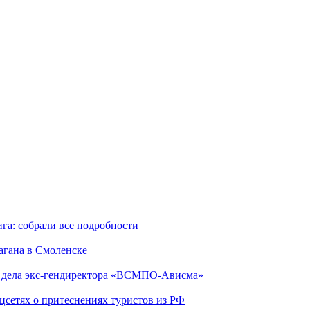
га: собрали все подробности
агана в Смоленске
ю дела экс-гендиректора «ВСМПО-Ависма»
оцсетях о притеснениях туристов из РФ