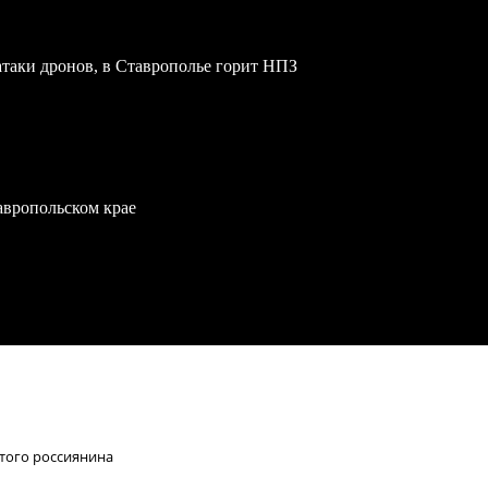
атаки дронов, в Ставрополье горит НПЗ
тавропольском крае
того россиянина