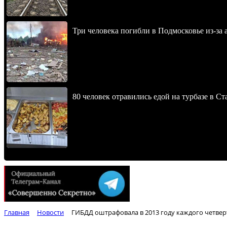
Три человека погибли в Подмосковье из-за 
80 человек отравились едой на турбазе в С
Главная
Новости
ГИБДД оштрафовала в 2013 году каждого четвер