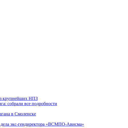
 из крупнейших НПЗ
га: собрали все подробности
агана в Смоленске
ю дела экс-гендиректора «ВСМПО-Ависма»