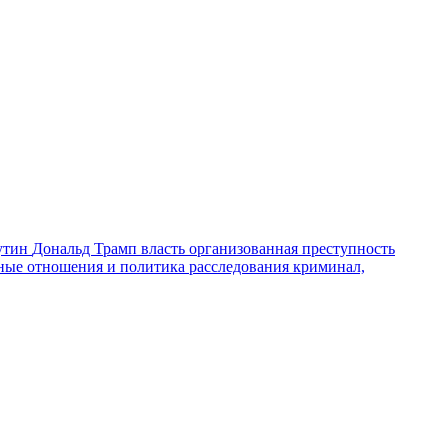
утин
Дональд Трамп
власть
организованная преступность
ные отношения и политика
расследования
криминал,