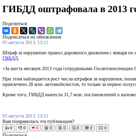
ГИБДД оштрафовала в 2013 го
Поделиться
Подписаться на обновления
05 августа 2013, 13:21
Штраф за нарушение правил дорожного движения с января по 
ГИБДД
.
«За шесть месяцев 2013 года сотрудниками Госавтоинспекции 
При этом наблюдается рост числа штрафов за нарушения, попа
привлечено 28 млн. автомобилистов, то только за первое полуг
Кроме того, ГИБДД вынесла 31,7 млн. постановлений о наложе
05 августа 2013, 13:21
Вам понравилась эта публикация?
👍
0
👎
0
❤
0
😆
0
😡
0
🤔
0
🙈
0
🧘‍♀️
0
Поделиться