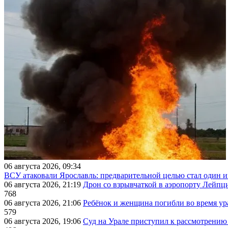
06 августа 2026, 09:34
ВСУ атаковали Ярославль: предварительной целью стал один
06 августа 2026, 21:19
Дрон со взрывчаткой в аэропорту Лейпци
768
06 августа 2026, 21:06
Ребёнок и женщина погибли во время ур
579
06 августа 2026, 19:06
Суд на Урале приступил к рассмотрени