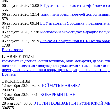
486
06 августа 2026, 15:08
В Грузии завели дело из-за «фейков» в с
556
06 августа 2026, 12:14
Трамп пригрозил тюрьмой допустившим 
578
06 августа 2026, 09:34
ВСУ атаковали Ярославль: предварител
4117
05 августа 2026, 21:38
Московский экс-депутат Харадизе получи
1247
05 августа 2026, 19:19
Экс-зама Набиуллиной в ЦБ Исаева объя
1738
Все новости
ГЛАВНЫЕ ТЕМЫ
космос
атака дронов, беспилотников, бпла
монархия, дворянств
личность известная / популярная / уважаемая / знаменитая / ис
преступления
мошенники
коррупция
миграционная политика,
Все теги
ЭКСКЛЮЗИВЫ
12 декабря 2023, 08:43
ПОЙМАТЬ МАНЬЯКА
204023
13 октября 2023, 09:14
КОВАРНЫЙ ПЛАН
190456
28 мая 2024, 08:50
ЭТО ЛИ НАЗЫВАЕТСЯ ГРУЗИНСКОЙ М
304575