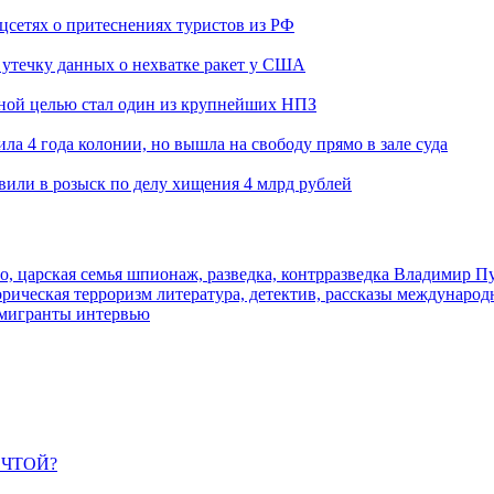
оцсетях о притеснениях туристов из РФ
утечку данных о нехватке ракет у США
ьной целью стал один из крупнейших НПЗ
ла 4 года колонии, но вышла на свободу прямо в зале суда
вили в розыск по делу хищения 4 млрд рублей
о, царская семья
шпионаж, разведка, контрразведка
Владимир П
торическая
терроризм
литература, детектив, рассказы
международ
 мигранты
интервью
ЕЧТОЙ?