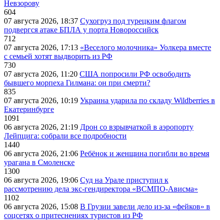
Невзорову
604
07 августа 2026, 18:37
Сухогруз под турецким флагом
подвергся атаке БПЛА у порта Новороссийск
712
07 августа 2026, 17:13
«Веселого молочника» Уолкера вместе
с семьей хотят выдворить из РФ
730
07 августа 2026, 11:20
США попросили РФ освободить
бывшего морпеха Гилмана: он при смерти?
835
07 августа 2026, 10:19
Украина ударила по складу Wildberries в
Екатеринбурге
1091
06 августа 2026, 21:19
Дрон со взрывчаткой в аэропорту
Лейпцига: собрали все подробности
1440
06 августа 2026, 21:06
Ребёнок и женщина погибли во время
урагана в Смоленске
1300
06 августа 2026, 19:06
Суд на Урале приступил к
рассмотрению дела экс-гендиректора «ВСМПО-Ависма»
1102
06 августа 2026, 15:08
В Грузии завели дело из-за «фейков» в
соцсетях о притеснениях туристов из РФ