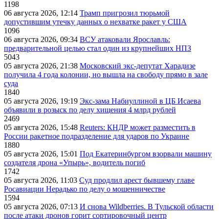
1198
06 августа 2026, 12:14
Трамп пригрозил тюрьмой
допустившим утечку данных о нехватке ракет у США
1096
06 августа 2026, 09:34
ВСУ атаковали Ярославль:
предварительной целью стал один из крупнейших НПЗ
5043
05 августа 2026, 21:38
Московский экс-депутат Харадизе
получила 4 года колонии, но вышла на свободу прямо в зале
суда
1840
05 августа 2026, 19:19
Экс-зама Набиуллиной в ЦБ Исаева
объявили в розыск по делу хищения 4 млрд рублей
2469
05 августа 2026, 15:48
Reuters: КНДР может разместить в
России ракетное подразделение для ударов по Украине
1880
05 августа 2026, 15:01
Под Екатеринбургом взорвали машину
создателя дрона «Упырь», водитель погиб
1742
05 августа 2026, 11:03
Суд продлил арест бывшему главе
Росавиации Нерадько по делу о мошенничестве
1594
05 августа 2026, 07:13
И снова Wildberries. В Тульской области
после атаки дронов горит сортировочный центр