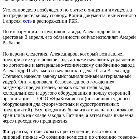
Уголовное дело возбуждено по статье о хищении имущества
по предварительному сговору. Копия документа, вынесенного
1 апреля,
есть
в распоряжении РБК.
По информации сотрудников завода, Александров был
арестован 3 апреля, его обязанности сейчас исполняет Андрей
Рыбаков.
По версии следствия, Александров, который возглавляет
предприятие чуть больше года, а также начальник управления
по логистике и материально-техническому снабжению завода
Александр Цыбульков и начальник отдела сбыта Александр
Степанов нанесли заводу многомиллионный материальный
ущерб. Они «произвели безвозмездное отчуждение»
воздухораспределителей, блоков охладителя воды,
холодильников и другого оборудования в пользу сторонней
организации — ООО «ЭраКомплекс» (поставщик судового
оборудования для судоремонтных и судостроительных
предприятий). Вся продукция была изготовлена по госзаказу,
хранились на складе завода в Гатчине, а затем была вывезена
через проходную предприятия.
Фигуранты, чтобы скрыть преступление, изготовили
липовый приказ «О создании комиссии по списанию товарно-