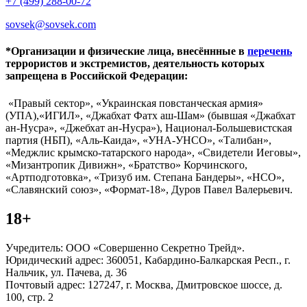
+7 (499) 288-00-72
sovsek@sovsek.com
*Организации и физические лица, внесённные в
перечень
террористов и экстремистов, деятельность которых
запрещена в Российской Федерации:
«Правый сектор», «Украинская повстанческая армия»
(УПА),«ИГИЛ», «Джабхат Фатх аш-Шам» (бывшая «Джабхат
ан-Нусра», «Джебхат ан-Нусра»), Национал-Большевистская
партия (НБП), «Аль-Каида», «УНА-УНСО», «Талибан»,
«Меджлис крымско-татарского народа», «Свидетели Иеговы»,
«Мизантропик Дивижн», «Братство» Корчинского,
«Артподготовка», «Тризуб им. Степана Бандеры», «НСО»,
«Славянский союз», «Формат-18», Дуров Павел Валерьевич.
18+
Учредитель: ООО «Совершенно Секретно Трейд».
Юридический адрес: 360051, Кабардино-Балкарская Респ., г.
Нальчик, ул. Пачева, д. 36
Почтовый адрес: 127247, г. Москва, Дмитровское шоссе, д.
100, стр. 2