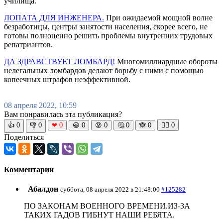
училища.
ЛОПАТА ДЛЯ ИНЖЕНЕРА.
При ожидаемой мощной волне
безработицы, центры занятости населения, скорее всего, не
готовы полноценно решить проблемы внутренних трудовых
репатриантов.
ДА ЗДРАВСТВУЕТ ЛОМБАРД!
Многомиллиардные обороты
нелегальных ломбардов делают борьбу с ними с помощью
копеечных штрафов неэффективной.
08 апреля 2022, 10:59
Вам понравилась эта публикация?
👍
0
👎
0
❤
0
😆
0
😡
0
🤔
0
🙈
0
🧘‍♀️
0
Поделиться
Комментарии
Абалдон
суббота, 08 апреля 2022 в 21:48:00
#125282
ПО ЗАКОНАМ ВОЕННОГО ВРЕМЕНИ.ИЗ-ЗА
ТАКИХ ГАДОВ ГИБНУТ НАШИ РЕБЯТА.