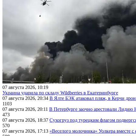
07 августа 2026, 10:19
Украина ударила по складу Wildberries в Екатеринбурге
07 августа 2026, 20:34
В Ялте БЭК атаковал пляж, в Керчи дрон
1103
07 августа 2026, 20:11
В Петербурге заочно арестовали Лидию 
473
07 августа 2026, 18:37
Сухогруз под турецким флагом подвергс
570
07 августа 2026, 17:13
«Веселого молочника» Уолкера вместе с 