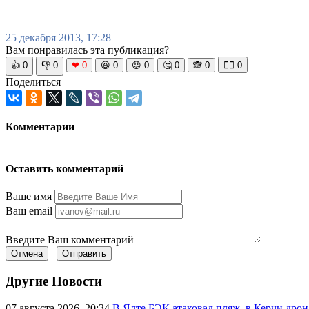
25 декабря 2013, 17:28
Вам понравилась эта публикация?
👍
0
👎
0
❤
0
😆
0
😡
0
🤔
0
🙈
0
🧘‍♀️
0
Поделиться
Комментарии
Оставить комментарий
Ваше имя
Ваш email
Введите Ваш комментарий
Отмена
Отправить
Другие Новости
07 августа 2026, 20:34
В Ялте БЭК атаковал пляж, в Керчи дрон