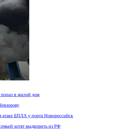
 попал в жилой дом
Невзорову
я атаке БПЛА у порта Новороссийск
семьей хотят выдворить из РФ