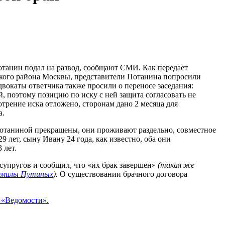
танин подал на развод, сообщают СМИ. Как передает
ского района Москвы, представители Потанина попросили
двокаты ответчика также просили о переносе заседания:
, поэтому позицию по иску с ней защита согласовать не
отрение иска отложено, сторонам дано 2 месяца для
а.
Потаниной прекращены, они проживают раздельно, совместное
9 лет, сыну Ивану 24 года, как известно, оба они
 лет.
упругов и сообщил, что «их брак завершен»
(такая же
юдмилы Путиных
).
О существовании брачного договора
«Ведомости».