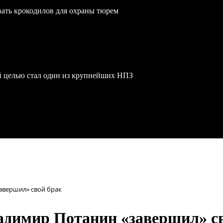
вать крокодилов для охраны тюрем
й целью стал один из крупнейших НПЗ
авершил» свой брак
адимир Потанин «завершил» с