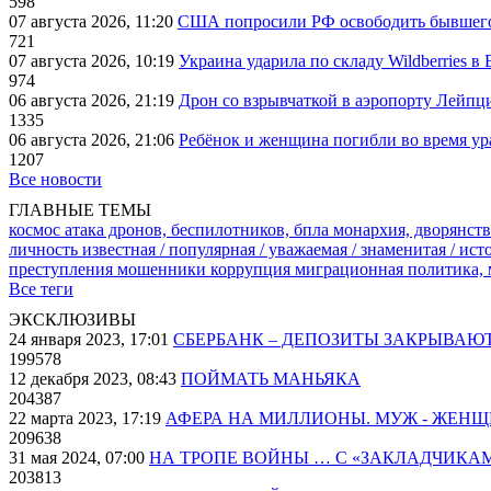
598
07 августа 2026, 11:20
США попросили РФ освободить бывшего 
721
07 августа 2026, 10:19
Украина ударила по складу Wildberries в
974
06 августа 2026, 21:19
Дрон со взрывчаткой в аэропорту Лейпци
1335
06 августа 2026, 21:06
Ребёнок и женщина погибли во время ур
1207
Все новости
ГЛАВНЫЕ ТЕМЫ
космос
атака дронов, беспилотников, бпла
монархия, дворянств
личность известная / популярная / уважаемая / знаменитая / ис
преступления
мошенники
коррупция
миграционная политика,
Все теги
ЭКСКЛЮЗИВЫ
24 января 2023, 17:01
СБЕРБАНК – ДЕПОЗИТЫ ЗАКРЫВАЮ
199578
12 декабря 2023, 08:43
ПОЙМАТЬ МАНЬЯКА
204387
22 марта 2023, 17:19
АФЕРА НА МИЛЛИОНЫ. МУЖ - ЖЕН
209638
31 мая 2024, 07:00
НА ТРОПЕ ВОЙНЫ … С «ЗАКЛАДЧИКА
203813