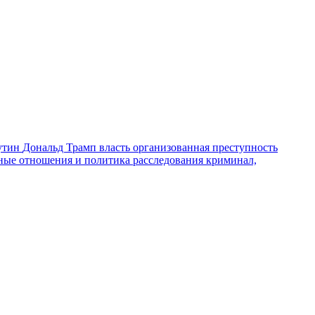
утин
Дональд Трамп
власть
организованная преступность
ные отношения и политика
расследования
криминал,