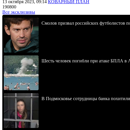
13 октября 2023, 09:14
КОВАРНЫЙ ПЛАН
190800
Все эксклюзивы
Смолов призвал российских футболистов п
Шесть человек погибли при атаке БПЛА в 
В Подмосковье сотрудницы банка похитили