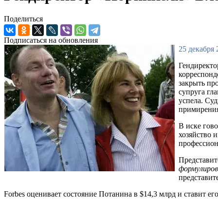
Поделиться
Подписаться на обновления
25 декабря 
Гендиректо
корреспон
закрыть про
супруга гл
успела. Суд
примирения
В иске гов
хозяйство и
профессион
Представит
формулиров
представите
Forbes оценивает состояние Потанина в $14,3 млрд и ставит е