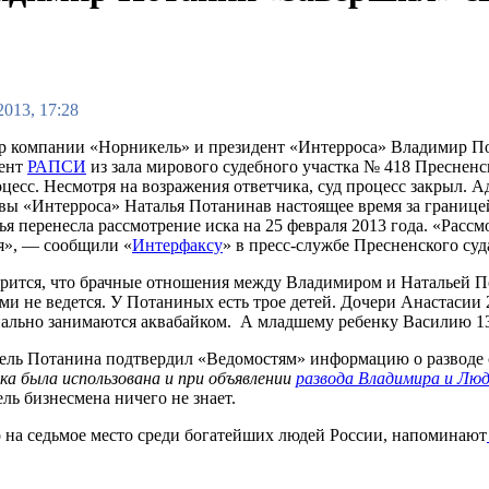
2013, 17:28
р компании «Норникель» и президент «Интерроса» Владимир По
дент
РАПСИ
из зала мирового судебного участка № 418 Преснен
цесс. Несмотря на возражения ответчика, суд процесс закрыл. А
авы «Интерроса» Наталья Потанинав настоящее время за границей
ья перенесла рассмотрение иска на 25 февраля 2013 года. «Рассм
», — сообщили «
Интерфаксу
» в пресс-службе Пресненского суд
орится, что брачные отношения между Владимиром и Натальей 
ми не ведется. У Потаниных есть трое детей. Дочери Анастасии 2
ально занимаются аквабайком. А младшему ребенку Василию 13
ель Потанина подтвердил «Ведомостям» информацию о разводе с
ка была использована и при объявлении
развода Владимира и Л
ль бизнесмена ничего не знает.
го на седьмое место среди богатейших людей России, напоминают