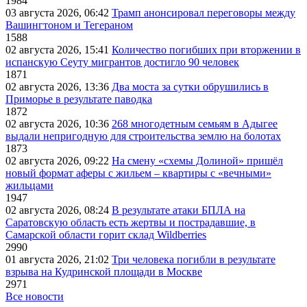
1984
03 августа 2026, 06:42
Трамп анонсировал переговоры между
Вашингтоном и Тегераном
1588
02 августа 2026, 15:41
Количество погибших при вторжении в
испанскую Сеуту мигрантов достигло 90 человек
1871
02 августа 2026, 13:36
Два моста за сутки обрушились в
Приморье в результате паводка
1872
02 августа 2026, 10:36
268 многодетным семьям в Адыгее
выдали непригодную для строительства землю на болотах
1873
02 августа 2026, 09:22
На смену «схемы Долиной» пришёл
новый формат аферы с жильем – квартиры с «вечными»
жильцами
1947
02 августа 2026, 08:24
В результате атаки БПЛА на
Саратовскую область есть жертвы и пострадавшие, в
Самарской области горит склад Wildberries
2990
01 августа 2026, 21:02
Три человека погибли в результате
взрыва на Кудринской площади в Москве
2971
Все новости