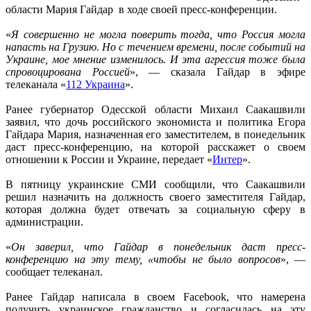
области Мария Гайдар в ходе своей пресс-конференции.
«
Я совершенно не могла поверить тогда, что Россия могла
напасть на Грузию. Но с течением времени, после событий на
Украине, мое мнение изменилось. И эта агрессия тоже была
спровоцирована Россией
», — сказала Гайдар в эфире
телеканала «
112 Украина
».
Ранее губернатор Одесской области Михаил Саакашвили
заявил, что дочь российского экономиста и политика Егора
Гайдара Мария, назначенная его заместителем, в понедельник
даст пресс-конференцию, на которой расскажет о своем
отношении к России и Украине, передает «
Интер
».
В пятницу украинские СМИ сообщили, что Саакашвили
решил назначить на должность своего заместителя Гайдар,
которая должна будет отвечать за социальную сферу в
администрации.
«
Он заверил, что Гайдар в понедельник даст пресс-
конференцию на эту тему, «чтобы не было вопросов
», —
сообщает телеканал.
Ранее Гайдар написала в своем Facebook, что намерена
получить украинское гражданство и согласилась на эту