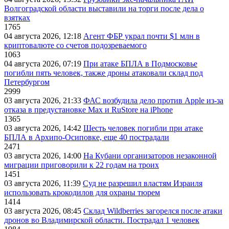
Волгоградской области выставили на торги после дела о
взятках
1765
04 августа 2026, 12:18
Агент ФБР украл почти $1 млн в
криптовалюте со счетов подозреваемого
1063
04 августа 2026, 07:19
При атаке БПЛА в Подмосковье
погибли пять человек, также дроны атаковали склад под
Петербургом
2999
03 августа 2026, 21:33
ФАС возбудила дело против Apple из-за
отказа в предустановке Max и RuStore на iPhone
1365
03 августа 2026, 14:42
Шесть человек погибли при атаке
БПЛА в Архипо-Осиповке, еще 40 пострадали
2471
03 августа 2026, 14:00
На Кубани организаторов незаконной
миграции приговорили к 22 годам на троих
1451
03 августа 2026, 11:39
Суд не разрешил властям Израиля
использовать крокодилов для охраны тюрем
1414
03 августа 2026, 08:45
Склад Wildberries загорелся после атаки
дронов во Владимирской области. Пострадал 1 человек