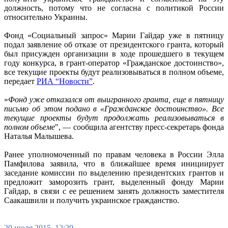
должность, потому что не согласна с политикой России
относительно Украины.
Фонд «Социальный запрос» Марии Гайдар уже в пятницу
подал заявление об отказе от президентского гранта, который
был присужден организации в ходе прошедшего в текущем
году конкурса, в грант-оператор «Гражданское достоинство»,
все текущие проекты будут реализовываться в полном объеме,
передает
РИА “Новости”
.
»
Фонд уже отказался от выигранного гранта, еще в пятницу
письмо об этом подано в «Гражданское достоинство». Все
текущие проекты будут продолжать реализовываться в
полном объеме
", — сообщила агентству пресс-секретарь фонда
Наталья Малышева.
Ранее уполномоченный по правам человека в России Элла
Памфилова заявила, что в ближайшее время инициирует
заседание комиссии по выделению президентских грантов и
предложит заморозить грант, выделенный фонду Марии
Гайдар, в связи с ее решением занять должность заместителя
Саакашвили и получить украинское гражданство.
20 июля 2015, 12:20