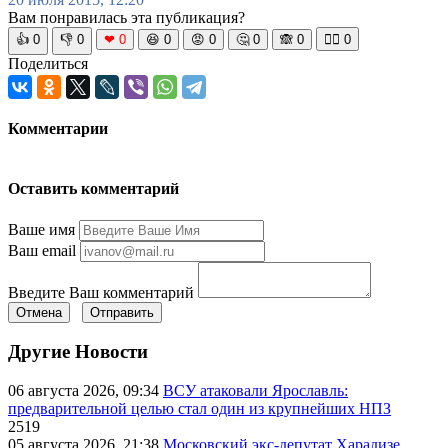
Вам понравилась эта публикация?
👍
0
👎
0
❤
0
😆
0
😡
0
🤔
0
🙈
0
🧘‍♀️
0
Поделиться
Комментарии
Оставить комментарий
Ваше имя
Ваш email
Введите Ваш комментарий
Отмена
Отправить
Другие Новости
06 августа 2026, 09:34
ВСУ атаковали Ярославль:
предварительной целью стал один из крупнейших НПЗ
2519
05 августа 2026, 21:38
Московский экс-депутат Харадизе