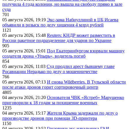
получила 4 года колонии, но вышла на свободу прямо в зале
суда
701
05 августа 2026, 19:19
Экс-зама Набиуллиной в ЦБ Исаева
объявили в розыск по делу хищения 4 млрд рублей
1121
05 августа 2026, 15:48
Reuters: КНДР может разместить в
России ракетное подразделение для ударов по Украине
905
05 августа 2026, 15:01
Под Екатеринбургом взорвали машину
создателя дрона «Упырь», водитель погиб
854
05 августа 2026, 11:03
Суд продлил арест бывшему главе
Росавиации Нерадько по делу о мошенничестве
766
05 августа 2026, 07:13
И снова Wildberries. В Тульской области
после атаки дронов горит сортировочный центр
4805
04 августа 2026, 21:20
Основателя ЧВК «Ястреб» Марущенко
приговорили к 18 годам за похищение военных
1235
04 августа 2026, 15:17
Жителя Крыма задержали по делу о
производстве дронов при помощи 3D‑принтера
1150
04 августа 2026, 13:52
Грузовики экс-начальника ГАИ