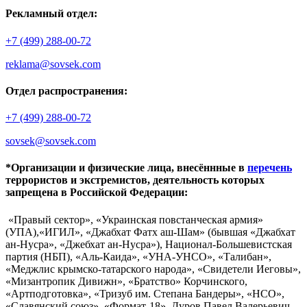
Рекламный отдел:
+7 (499) 288-00-72
reklama@sovsek.com
Отдел распространения:
+7 (499) 288-00-72
sovsek@sovsek.com
*Организации и физические лица, внесённные в
перечень
террористов и экстремистов, деятельность которых
запрещена в Российской Федерации:
«Правый сектор», «Украинская повстанческая армия»
(УПА),«ИГИЛ», «Джабхат Фатх аш-Шам» (бывшая «Джабхат
ан-Нусра», «Джебхат ан-Нусра»), Национал-Большевистская
партия (НБП), «Аль-Каида», «УНА-УНСО», «Талибан»,
«Меджлис крымско-татарского народа», «Свидетели Иеговы»,
«Мизантропик Дивижн», «Братство» Корчинского,
«Артподготовка», «Тризуб им. Степана Бандеры», «НСО»,
«Славянский союз», «Формат-18», Дуров Павел Валерьевич.