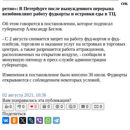
сек
ретно»: В Петербурге после вынужденного перерыва
возобновляют работу фудкорты и островки еды в ТЦ.
Об этом говорится в постановлении, которое подписал
губернатор Александр Беглов.
- С 2 августа снимается запрет на работу фуд-кортов и фуд-
плейсов, торговлю и оказание услуг на островках в торговых
центрах, а также разрешается работа аттракционов,
расположенных на открытом воздухе, - сообщили в
минувшую пятницу в пресс-службе администрации
губернатора.
Изменения в постановление было внесено 30 июля. Фудкорты
открываются с соблюдением некоторых условий.
02 августа 2021, 10:36
Вам понравилась эта публикация?
👍
0
👎
0
❤
0
😆
0
😡
0
🤔
0
🙈
0
🧘‍♀️
0
Поделиться