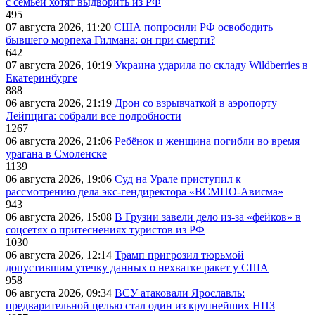
с семьей хотят выдворить из РФ
495
07 августа 2026, 11:20
США попросили РФ освободить
бывшего морпеха Гилмана: он при смерти?
642
07 августа 2026, 10:19
Украина ударила по складу Wildberries в
Екатеринбурге
888
06 августа 2026, 21:19
Дрон со взрывчаткой в аэропорту
Лейпцига: собрали все подробности
1267
06 августа 2026, 21:06
Ребёнок и женщина погибли во время
урагана в Смоленске
1139
06 августа 2026, 19:06
Суд на Урале приступил к
рассмотрению дела экс-гендиректора «ВСМПО-Ависма»
943
06 августа 2026, 15:08
В Грузии завели дело из-за «фейков» в
соцсетях о притеснениях туристов из РФ
1030
06 августа 2026, 12:14
Трамп пригрозил тюрьмой
допустившим утечку данных о нехватке ракет у США
958
06 августа 2026, 09:34
ВСУ атаковали Ярославль:
предварительной целью стал один из крупнейших НПЗ