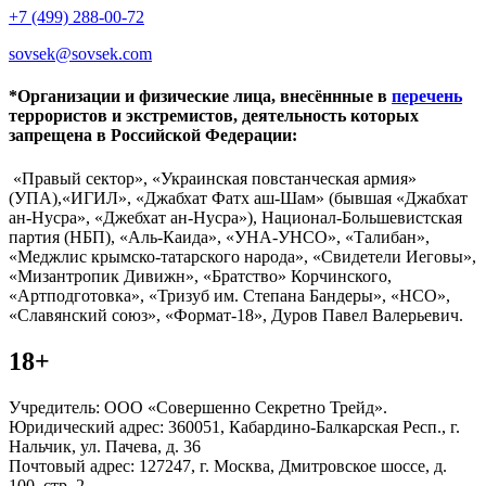
+7 (499) 288-00-72
sovsek@sovsek.com
*Организации и физические лица, внесённные в
перечень
террористов и экстремистов, деятельность которых
запрещена в Российской Федерации:
«Правый сектор», «Украинская повстанческая армия»
(УПА),«ИГИЛ», «Джабхат Фатх аш-Шам» (бывшая «Джабхат
ан-Нусра», «Джебхат ан-Нусра»), Национал-Большевистская
партия (НБП), «Аль-Каида», «УНА-УНСО», «Талибан»,
«Меджлис крымско-татарского народа», «Свидетели Иеговы»,
«Мизантропик Дивижн», «Братство» Корчинского,
«Артподготовка», «Тризуб им. Степана Бандеры», «НСО»,
«Славянский союз», «Формат-18», Дуров Павел Валерьевич.
18+
Учредитель: ООО «Совершенно Секретно Трейд».
Юридический адрес: 360051, Кабардино-Балкарская Респ., г.
Нальчик, ул. Пачева, д. 36
Почтовый адрес: 127247, г. Москва, Дмитровское шоссе, д.
100, стр. 2