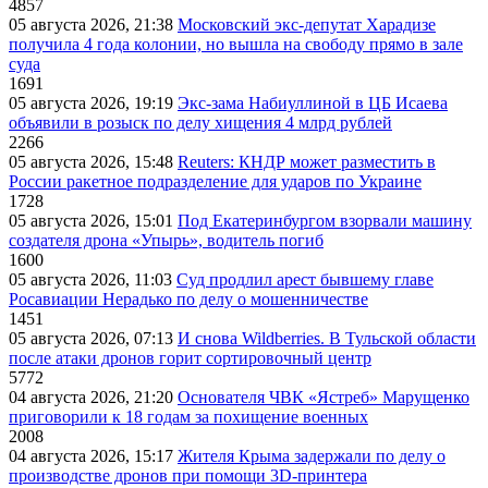
4857
05 августа 2026, 21:38
Московский экс-депутат Харадизе
получила 4 года колонии, но вышла на свободу прямо в зале
суда
1691
05 августа 2026, 19:19
Экс-зама Набиуллиной в ЦБ Исаева
объявили в розыск по делу хищения 4 млрд рублей
2266
05 августа 2026, 15:48
Reuters: КНДР может разместить в
России ракетное подразделение для ударов по Украине
1728
05 августа 2026, 15:01
Под Екатеринбургом взорвали машину
создателя дрона «Упырь», водитель погиб
1600
05 августа 2026, 11:03
Суд продлил арест бывшему главе
Росавиации Нерадько по делу о мошенничестве
1451
05 августа 2026, 07:13
И снова Wildberries. В Тульской области
после атаки дронов горит сортировочный центр
5772
04 августа 2026, 21:20
Основателя ЧВК «Ястреб» Марущенко
приговорили к 18 годам за похищение военных
2008
04 августа 2026, 15:17
Жителя Крыма задержали по делу о
производстве дронов при помощи 3D‑принтера