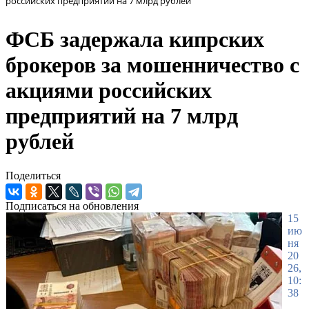
российских предприятий на 7 млрд рублей
ФСБ задержала кипрских
брокеров за мошенничество с
акциями российских
предприятий на 7 млрд
рублей
Поделиться
Подписаться на обновления
15
ию
ня
20
26,
10:
38