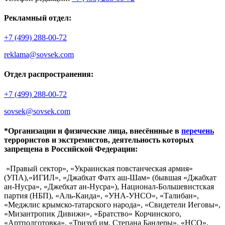
Рекламный отдел:
+7 (499) 288-00-72
reklama@sovsek.com
Отдел распространения:
+7 (499) 288-00-72
sovsek@sovsek.com
*Организации и физические лица, внесённные в
перечень
террористов и экстремистов, деятельность которых
запрещена в Российской Федерации:
«Правый сектор», «Украинская повстанческая армия»
(УПА),«ИГИЛ», «Джабхат Фатх аш-Шам» (бывшая «Джабхат
ан-Нусра», «Джебхат ан-Нусра»), Национал-Большевистская
партия (НБП), «Аль-Каида», «УНА-УНСО», «Талибан»,
«Меджлис крымско-татарского народа», «Свидетели Иеговы»,
«Мизантропик Дивижн», «Братство» Корчинского,
«Артподготовка», «Тризуб им. Степана Бандеры», «НСО»,