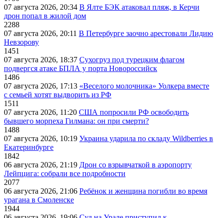
07 августа 2026, 20:34
В Ялте БЭК атаковал пляж, в Керчи
дрон попал в жилой дом
2288
07 августа 2026, 20:11
В Петербурге заочно арестовали Лидию
Невзорову
1451
07 августа 2026, 18:37
Сухогруз под турецким флагом
подвергся атаке БПЛА у порта Новороссийск
1486
07 августа 2026, 17:13
«Веселого молочника» Уолкера вместе
с семьей хотят выдворить из РФ
1511
07 августа 2026, 11:20
США попросили РФ освободить
бывшего морпеха Гилмана: он при смерти?
1488
07 августа 2026, 10:19
Украина ударила по складу Wildberries в
Екатеринбурге
1842
06 августа 2026, 21:19
Дрон со взрывчаткой в аэропорту
Лейпцига: собрали все подробности
2077
06 августа 2026, 21:06
Ребёнок и женщина погибли во время
урагана в Смоленске
1944
06 августа 2026, 19:06
Суд на Урале приступил к