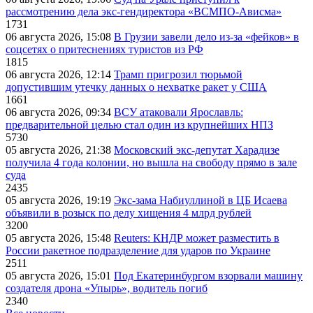
рассмотрению дела экс-гендиректора «ВСМПО-Ависма»
1731
06 августа 2026, 15:08
В Грузии завели дело из-за «фейков» в
соцсетях о притеснениях туристов из РФ
1815
06 августа 2026, 12:14
Трамп пригрозил тюрьмой
допустившим утечку данных о нехватке ракет у США
1661
06 августа 2026, 09:34
ВСУ атаковали Ярославль:
предварительной целью стал один из крупнейших НПЗ
5730
05 августа 2026, 21:38
Московский экс-депутат Харадизе
получила 4 года колонии, но вышла на свободу прямо в зале
суда
2435
05 августа 2026, 19:19
Экс-зама Набиуллиной в ЦБ Исаева
объявили в розыск по делу хищения 4 млрд рублей
3200
05 августа 2026, 15:48
Reuters: КНДР может разместить в
России ракетное подразделение для ударов по Украине
2511
05 августа 2026, 15:01
Под Екатеринбургом взорвали машину
создателя дрона «Упырь», водитель погиб
2340