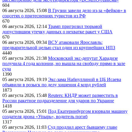
604
06 августа 2026, 15:08
В Грузии завели дело из-за «фейков» в
соцсетях о притеснениях туристов из РФ
670
06 августа 2026, 12:14
Трамп пригрозил тюрьмой
допустившим утечку данных о нехватке ракет у США
670
06 августа 2026, 09:34
ВСУ атаковали Ярославль:
предварительной целью стал один из крупнейших НПЗ
4440
05 августа 2026, 21:38
Московский экс-депутат Харадизе
получила 4 года колонии, но вышла на свободу прямо в зале
суда
1390
05 августа 2026, 19:19
Экс-зама Набиуллиной в ЦБ Исаева
объявили в розыск по делу хищения 4 млрд рублей
1873
05 августа 2026, 15:48
Reuters: КНДР может разместить в
России ракетное подразделение для ударов по Украине
1418
05 августа 2026, 15:01
Под Екатеринбургом взорвали машину
создателя дрона «Упырь», водитель погиб
1317
05 августа 2026, 11:03
Суд продлил арест бывшему главе