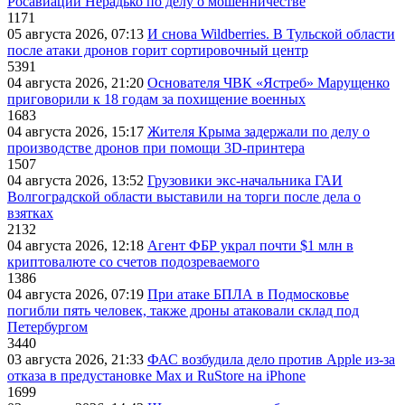
Росавиации Нерадько по делу о мошенничестве
1171
05 августа 2026, 07:13
И снова Wildberries. В Тульской области
после атаки дронов горит сортировочный центр
5391
04 августа 2026, 21:20
Основателя ЧВК «Ястреб» Марущенко
приговорили к 18 годам за похищение военных
1683
04 августа 2026, 15:17
Жителя Крыма задержали по делу о
производстве дронов при помощи 3D‑принтера
1507
04 августа 2026, 13:52
Грузовики экс-начальника ГАИ
Волгоградской области выставили на торги после дела о
взятках
2132
04 августа 2026, 12:18
Агент ФБР украл почти $1 млн в
криптовалюте со счетов подозреваемого
1386
04 августа 2026, 07:19
При атаке БПЛА в Подмосковье
погибли пять человек, также дроны атаковали склад под
Петербургом
3440
03 августа 2026, 21:33
ФАС возбудила дело против Apple из-за
отказа в предустановке Max и RuStore на iPhone
1699