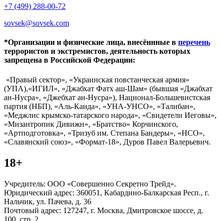
+7 (499) 288-00-72
sovsek@sovsek.com
*Организации и физические лица, внесённные в
перечень
террористов и экстремистов, деятельность которых
запрещена в Российской Федерации:
«Правый сектор», «Украинская повстанческая армия»
(УПА),«ИГИЛ», «Джабхат Фатх аш-Шам» (бывшая «Джабхат
ан-Нусра», «Джебхат ан-Нусра»), Национал-Большевистская
партия (НБП), «Аль-Каида», «УНА-УНСО», «Талибан»,
«Меджлис крымско-татарского народа», «Свидетели Иеговы»,
«Мизантропик Дивижн», «Братство» Корчинского,
«Артподготовка», «Тризуб им. Степана Бандеры», «НСО»,
«Славянский союз», «Формат-18», Дуров Павел Валерьевич.
18+
Учредитель: ООО «Совершенно Секретно Трейд».
Юридический адрес: 360051, Кабардино-Балкарская Респ., г.
Нальчик, ул. Пачева, д. 36
Почтовый адрес: 127247, г. Москва, Дмитровское шоссе, д.
100, стр. 2