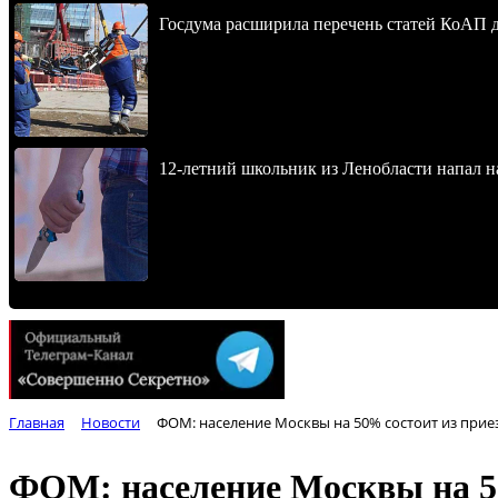
Госдума расширила перечень статей КоАП 
12-летний школьник из Ленобласти напал 
Главная
Новости
ФОМ: население Москвы на 50% состоит из при
ФОМ: население Москвы на 5