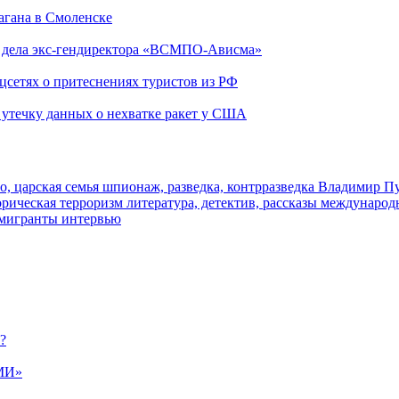
агана в Смоленске
ю дела экс-гендиректора «ВСМПО-Ависма»
оцсетях о притеснениях туристов из РФ
утечку данных о нехватке ракет у США
о, царская семья
шпионаж, разведка, контрразведка
Владимир П
торическая
терроризм
литература, детектив, рассказы
международ
 мигранты
интервью
?
МИ»