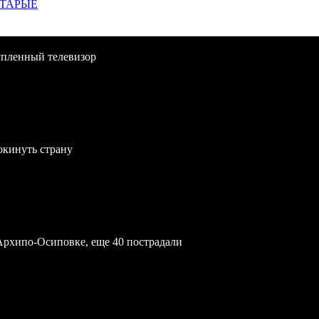
СТАРЫЕ
упленный телевизор
окинуть страну
Архипо-Осиповке, еще 40 пострадали