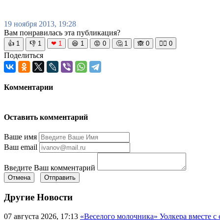
19 ноября 2013, 19:28
Вам понравилась эта публикация?
👍
1
👎
1
❤
1
😆
1
😡
0
🤔
1
🙈
0
🧘‍♀️
0
Поделиться
Комментарии
Оставить комментарий
Ваше имя
Ваш email
Введите Ваш комментарий
Отмена
Отправить
Другие Новости
07 августа 2026, 17:13
«Веселого молочника» Уолкера вместе с 