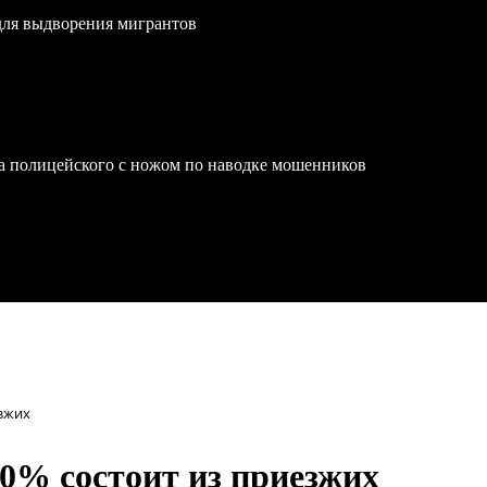
для выдворения мигрантов
на полицейского с ножом по наводке мошенников
езжих
0% состоит из приезжих