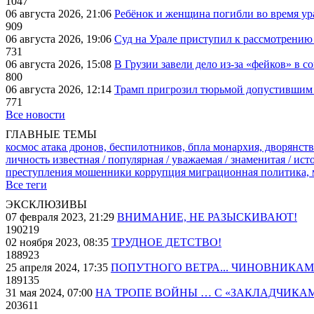
1047
06 августа 2026, 21:06
Ребёнок и женщина погибли во время ур
909
06 августа 2026, 19:06
Суд на Урале приступил к рассмотрени
731
06 августа 2026, 15:08
В Грузии завели дело из-за «фейков» в с
800
06 августа 2026, 12:14
Трамп пригрозил тюрьмой допустившим 
771
Все новости
ГЛАВНЫЕ ТЕМЫ
космос
атака дронов, беспилотников, бпла
монархия, дворянств
личность известная / популярная / уважаемая / знаменитая / ис
преступления
мошенники
коррупция
миграционная политика,
Все теги
ЭКСКЛЮЗИВЫ
07 февраля 2023, 21:29
ВНИМАНИЕ, НЕ РАЗЫСКИВАЮТ!
190219
02 ноября 2023, 08:35
ТРУДНОЕ ДЕТСТВО!
188923
25 апреля 2024, 17:35
ПОПУТНОГО ВЕТРА... ЧИНОВНИКАМ
189135
31 мая 2024, 07:00
НА ТРОПЕ ВОЙНЫ … С «ЗАКЛАДЧИКА
203611