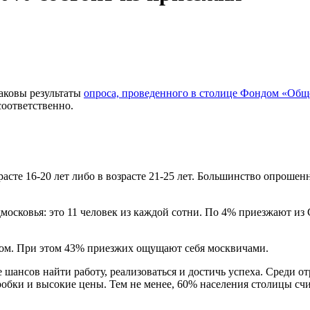
аковы результаты
опроса, проведенного в столице Фондом «Общ
соответственно.
те 16-20 лет либо в возрасте 21-25 лет. Большинство опрошенн
осковья: это 11 человек из каждой сотни. По 4% приезжают из С
ом. При этом 43% приезжих ощущают себя москвичами.
шансов найти работу, реализоваться и достичь успеха. Среди о
робки и высокие цены. Тем не менее, 60% населения столицы сч