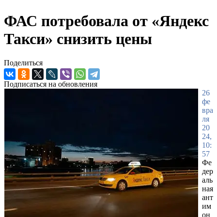
ФАС потребовала от «Яндекс
Такси» снизить цены
Поделиться
Подписаться на обновления
26
фе
вра
ля
20
24,
10:
57
Фе
дер
аль
ная
ант
им
он