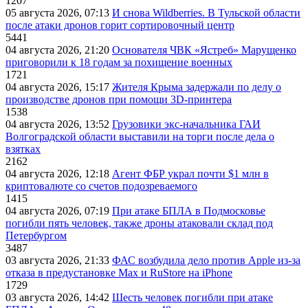
1207
05 августа 2026, 07:13
И снова Wildberries. В Тульской области
после атаки дронов горит сортировочный центр
5441
04 августа 2026, 21:20
Основателя ЧВК «Ястреб» Марущенко
приговорили к 18 годам за похищение военных
1721
04 августа 2026, 15:17
Жителя Крыма задержали по делу о
производстве дронов при помощи 3D‑принтера
1538
04 августа 2026, 13:52
Грузовики экс-начальника ГАИ
Волгоградской области выставили на торги после дела о
взятках
2162
04 августа 2026, 12:18
Агент ФБР украл почти $1 млн в
криптовалюте со счетов подозреваемого
1415
04 августа 2026, 07:19
При атаке БПЛА в Подмосковье
погибли пять человек, также дроны атаковали склад под
Петербургом
3487
03 августа 2026, 21:33
ФАС возбудила дело против Apple из-за
отказа в предустановке Max и RuStore на iPhone
1729
03 августа 2026, 14:42
Шесть человек погибли при атаке