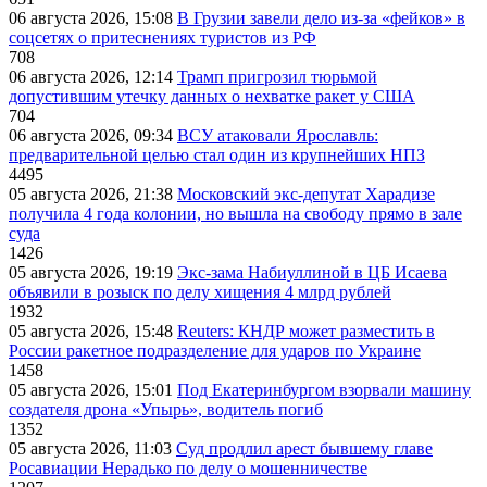
06 августа 2026, 15:08
В Грузии завели дело из-за «фейков» в
соцсетях о притеснениях туристов из РФ
708
06 августа 2026, 12:14
Трамп пригрозил тюрьмой
допустившим утечку данных о нехватке ракет у США
704
06 августа 2026, 09:34
ВСУ атаковали Ярославль:
предварительной целью стал один из крупнейших НПЗ
4495
05 августа 2026, 21:38
Московский экс-депутат Харадизе
получила 4 года колонии, но вышла на свободу прямо в зале
суда
1426
05 августа 2026, 19:19
Экс-зама Набиуллиной в ЦБ Исаева
объявили в розыск по делу хищения 4 млрд рублей
1932
05 августа 2026, 15:48
Reuters: КНДР может разместить в
России ракетное подразделение для ударов по Украине
1458
05 августа 2026, 15:01
Под Екатеринбургом взорвали машину
создателя дрона «Упырь», водитель погиб
1352
05 августа 2026, 11:03
Суд продлил арест бывшему главе
Росавиации Нерадько по делу о мошенничестве