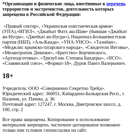
*Организации и физические лица, внесённные в
перечень
террористов и экстремистов, деятельность которых
запрещена в Российской Федерации:
«Правый сектор», «Украинская повстанческая армия»
(УПА),«ИГИЛ», «Джабхат Фатх аш-Шам» (бывшая «Джабхат
ан-Нусра», «Джебхат ан-Нусра»), Национал-Большевистская
партия (НБП), «Аль-Каида», «УНА-УНСО», «Талибан»,
«Меджлис крымско-татарского народа», «Свидетели Иеговы»,
«Мизантропик Дивижн», «Братство» Корчинского,
«Артподготовка», «Тризуб им. Степана Бандеры», «НСО»,
«Славянский союз», «Формат-18», Дуров Павел Валерьевич.
18+
Учредитель: ООО «Совершенно Секретно Трейд».
Юридический адрес: 360051, Кабардино-Балкарская Респ., г.
Нальчик, ул. Пачева, д. 36
Почтовый адрес: 127247, г. Москва, Дмитровское шоссе, д.
100, стр. 2
Все права защищены. Копирование и использование
материалов запрещено, частичное цитирование возможно
только при условии гиперссылки на сайт.