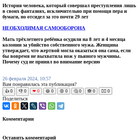
История человека, который совершал преступления лишь
в своих фантазиях, исключительно при помощи пера и
бумаги, но отсидел за это почти 29 лет
НЕОБХОДИМАЯ САМООБОРОНА
Мать трёхлетнего ребёнка осудили на 8 лет и 4 месяца
колонии за убийство собственного мужа. Женщина
утверждает, что жертвой могла оказаться она сама, если
бы вовремя не выхватила нож у пьяного мужчины.
Почему суд не принял во внимание версию
26 февраля 2024, 10:57
Вам понравилась эта публикация?
👍
0
👎
0
❤
0
😆
0
😡
0
🤔
0
🙈
0
🧘‍♀️
0
Поделиться
Комментарии
Оставить комментарий