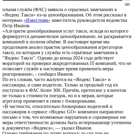
оп
ольная служба (ФАС) заявила о серьезных замечаниях к
«Яндекс Такси» из-за ценообразования. Об этом рассказал в
интервью
«Известиям»
заместитель руководителя ведомства
Петр Иванов.
«Алгоритм ценообразования услуг такси, исходя из которого
формируется динамическое ценообразование, не раскрывается
компанией в полном объёме. В настоящее время мы
продолжаем анализ практик ценообразования агрегаторов
такси, по которым у службы есть серьёзные замечания к
"Яндекс Такси". Однако до конца 2024 года действует
мораторий на проверки аккредитованных IT-компаний, что не
позволяет службе в настоящее время применить меры
реагирования», - сообщил Иванов.
По его словам, часто жалуются на «Яндекс Такси» и
пассажиры, и сами водители. Только за прошлый год их
поступило в ФАС более 300. Причём, претензии у клиентов
не только к стоимости поездок, но и к мерам, которые
агрегатор применяет в связи с блокировками.
«В частности, относительно блокировки водителей и
пассажиров в сервисе «Яндекс GO» компании направлено
письмо о том, что возможные нарушения и соразмерные им
меры ответственности должны быть исчерпывающе уточнены
в документах «Яндекса», — указал Иванов.
Однако требования по этому вопросу до сих пор не