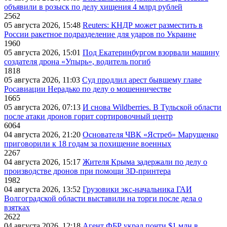
объявили в розыск по делу хищения 4 млрд рублей
2562
05 августа 2026, 15:48
Reuters: КНДР может разместить в
России ракетное подразделение для ударов по Украине
1960
05 августа 2026, 15:01
Под Екатеринбургом взорвали машину
создателя дрона «Упырь», водитель погиб
1818
05 августа 2026, 11:03
Суд продлил арест бывшему главе
Росавиации Нерадько по делу о мошенничестве
1665
05 августа 2026, 07:13
И снова Wildberries. В Тульской области
после атаки дронов горит сортировочный центр
6064
04 августа 2026, 21:20
Основателя ЧВК «Ястреб» Марущенко
приговорили к 18 годам за похищение военных
2267
04 августа 2026, 15:17
Жителя Крыма задержали по делу о
производстве дронов при помощи 3D‑принтера
1982
04 августа 2026, 13:52
Грузовики экс-начальника ГАИ
Волгоградской области выставили на торги после дела о
взятках
2622
04 августа 2026, 12:18
Агент ФБР украл почти $1 млн в