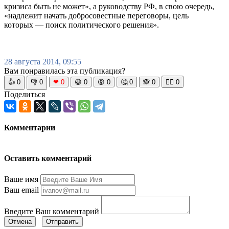
кризиса быть не может», а руководству РФ, в свою очередь,
«надлежит начать добросовестные переговоры, цель
которых — поиск политического решения».
28 августа 2014, 09:55
Вам понравилась эта публикация?
👍
0
👎
0
❤
0
😆
0
😡
0
🤔
0
🙈
0
🧘‍♀️
0
Поделиться
Комментарии
Оставить комментарий
Ваше имя
Ваш email
Введите Ваш комментарий
Отмена
Отправить