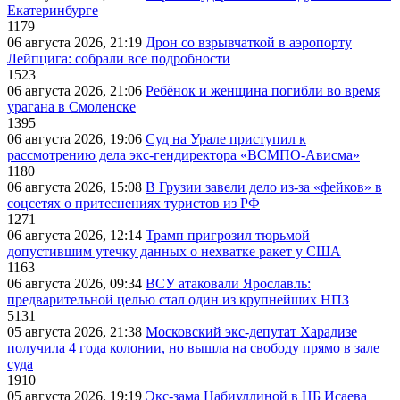
Екатеринбурге
1179
06 августа 2026, 21:19
Дрон со взрывчаткой в аэропорту
Лейпцига: собрали все подробности
1523
06 августа 2026, 21:06
Ребёнок и женщина погибли во время
урагана в Смоленске
1395
06 августа 2026, 19:06
Суд на Урале приступил к
рассмотрению дела экс-гендиректора «ВСМПО-Ависма»
1180
06 августа 2026, 15:08
В Грузии завели дело из-за «фейков» в
соцсетях о притеснениях туристов из РФ
1271
06 августа 2026, 12:14
Трамп пригрозил тюрьмой
допустившим утечку данных о нехватке ракет у США
1163
06 августа 2026, 09:34
ВСУ атаковали Ярославль:
предварительной целью стал один из крупнейших НПЗ
5131
05 августа 2026, 21:38
Московский экс-депутат Харадизе
получила 4 года колонии, но вышла на свободу прямо в зале
суда
1910
05 августа 2026, 19:19
Экс-зама Набиуллиной в ЦБ Исаева