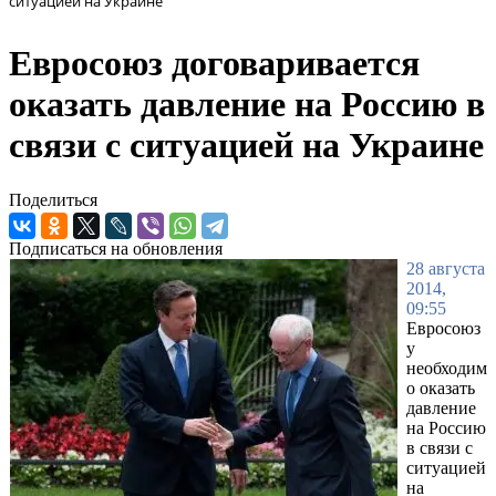
ситуацией на Украине
Евросоюз договаривается
оказать давление на Россию в
связи с ситуацией на Украине
Поделиться
Подписаться на обновления
28 августа
2014,
09:55
Евросоюз
у
необходим
о оказать
давление
на Россию
в связи с
ситуацией
на