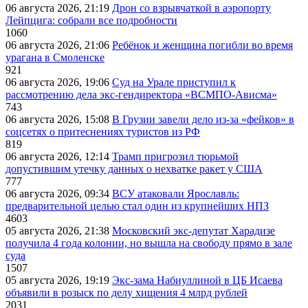
06 августа 2026, 21:19
Дрон со взрывчаткой в аэропорту
Лейпцига: собрали все подробности
1060
06 августа 2026, 21:06
Ребёнок и женщина погибли во время
урагана в Смоленске
921
06 августа 2026, 19:06
Суд на Урале приступил к
рассмотрению дела экс-гендиректора «ВСМПО-Ависма»
743
06 августа 2026, 15:08
В Грузии завели дело из-за «фейков» в
соцсетях о притеснениях туристов из РФ
819
06 августа 2026, 12:14
Трамп пригрозил тюрьмой
допустившим утечку данных о нехватке ракет у США
777
06 августа 2026, 09:34
ВСУ атаковали Ярославль:
предварительной целью стал один из крупнейших НПЗ
4603
05 августа 2026, 21:38
Московский экс-депутат Харадизе
получила 4 года колонии, но вышла на свободу прямо в зале
суда
1507
05 августа 2026, 19:19
Экс-зама Набиуллиной в ЦБ Исаева
объявили в розыск по делу хищения 4 млрд рублей
2031