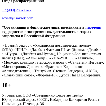
Отдел распространения:
+7 (499) 288-00-72
sovsek@sovsek.com
*Организации и физические лица, внесённные в
перечень
террористов и экстремистов, деятельность которых
запрещена в Российской Федерации:
«Правый сектор», «Украинская повстанческая армия»
(УПА),«ИГИЛ», «Джабхат Фатх аш-Шам» (бывшая «Джабхат
ан-Нусра», «Джебхат ан-Нусра»), Национал-Большевистская
партия (НБП), «Аль-Каида», «УНА-УНСО», «Талибан»,
«Меджлис крымско-татарского народа», «Свидетели Иеговы»,
«Мизантропик Дивижн», «Братство» Корчинского,
«Артподготовка», «Тризуб им. Степана Бандеры», «НСО»,
«Славянский союз», «Формат-18», Дуров Павел Валерьевич.
18+
Учредитель: ООО «Совершенно Секретно Трейд».
Юридический адрес: 360051, Кабардино-Балкарская Респ., г.
Нальчик, ул. Пачева, д. 36