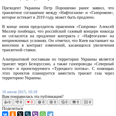
Президент Украины Петр Порошенко ранее заявил, что
транзитное соглашение между «Нафтогазом» и «Газпромом»,
которое истекает в 2019 году, может быть продлено.
В конце июня председатель правления «Газпрома» Алексей
Миллер пообещал, что российский газовый концерн никогда
не согласится на продление контракта с «Нафтогазом» на
неприемлемых условиях. Он отметил, что Киев настаивает на
внесении в контракт изменений, касающихся увеличения
транзитной ставки.
Альтернативой поставкам по территории Украины является
транзит через Белоруссию, а также газопроводы «Северный
поток» и проектируемого «Турецкого потока». С помощью
этих проектов планируется заместить транзит газа через
территорию Украины.
16 июля 2015, 10:18
Вам понравилась эта публикация?
👍
0
👎
0
❤
0
😆
0
😡
0
🤔
0
🙈
0
🧘‍♀️
0
Поделиться