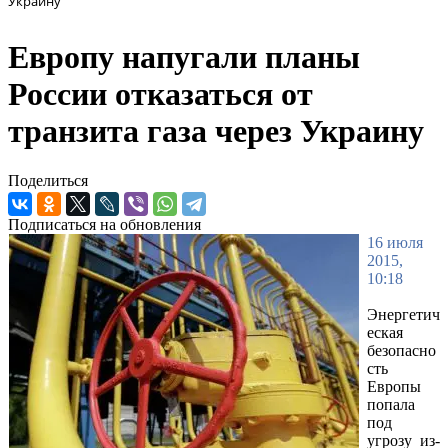
Украину
Европу напугали планы
России отказаться от
транзита газа через Украину
Поделиться
Подписаться на обновления
16 июля
2015,
10:18
Энергетич
еская
безопасно
сть
Европы
попала
под
угрозу из-