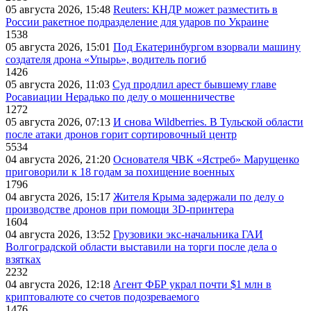
05 августа 2026, 15:48
Reuters: КНДР может разместить в
России ракетное подразделение для ударов по Украине
1538
05 августа 2026, 15:01
Под Екатеринбургом взорвали машину
создателя дрона «Упырь», водитель погиб
1426
05 августа 2026, 11:03
Суд продлил арест бывшему главе
Росавиации Нерадько по делу о мошенничестве
1272
05 августа 2026, 07:13
И снова Wildberries. В Тульской области
после атаки дронов горит сортировочный центр
5534
04 августа 2026, 21:20
Основателя ЧВК «Ястреб» Марущенко
приговорили к 18 годам за похищение военных
1796
04 августа 2026, 15:17
Жителя Крыма задержали по делу о
производстве дронов при помощи 3D‑принтера
1604
04 августа 2026, 13:52
Грузовики экс-начальника ГАИ
Волгоградской области выставили на торги после дела о
взятках
2232
04 августа 2026, 12:18
Агент ФБР украл почти $1 млн в
криптовалюте со счетов подозреваемого
1476