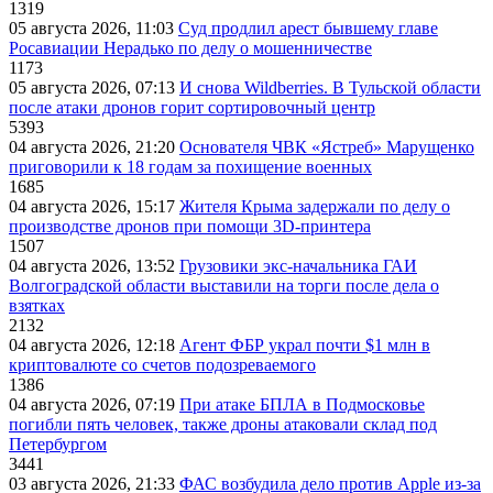
1319
05 августа 2026, 11:03
Суд продлил арест бывшему главе
Росавиации Нерадько по делу о мошенничестве
1173
05 августа 2026, 07:13
И снова Wildberries. В Тульской области
после атаки дронов горит сортировочный центр
5393
04 августа 2026, 21:20
Основателя ЧВК «Ястреб» Марущенко
приговорили к 18 годам за похищение военных
1685
04 августа 2026, 15:17
Жителя Крыма задержали по делу о
производстве дронов при помощи 3D‑принтера
1507
04 августа 2026, 13:52
Грузовики экс-начальника ГАИ
Волгоградской области выставили на торги после дела о
взятках
2132
04 августа 2026, 12:18
Агент ФБР украл почти $1 млн в
криптовалюте со счетов подозреваемого
1386
04 августа 2026, 07:19
При атаке БПЛА в Подмосковье
погибли пять человек, также дроны атаковали склад под
Петербургом
3441
03 августа 2026, 21:33
ФАС возбудила дело против Apple из-за