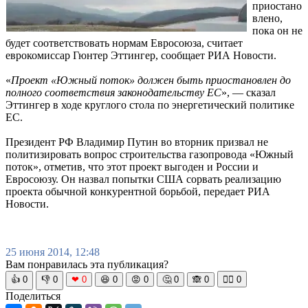
приостано
влено,
пока он не
будет соответствовать нормам Евросоюза, считает
еврокомиссар Гюнтер Эттингер, сообщает РИА Новости.
«
Проект «Южный поток» должен быть приостановлен до
полного соответствия законодательству ЕС
», — сказал
Эттингер в ходе круглого стола по энергетический политике
ЕС.
Президент РФ Владимир Путин во вторник призвал не
политизировать вопрос строительства газопровода «Южный
поток», отметив, что этот проект выгоден и России и
Евросоюзу. Он назвал попытки США сорвать реализацию
проекта обычной конкурентной борьбой, передает РИА
Новости.
25 июня 2014, 12:48
Вам понравилась эта публикация?
👍
0
👎
0
❤
0
😆
0
😡
0
🤔
0
🙈
0
🧘‍♀️
0
Поделиться