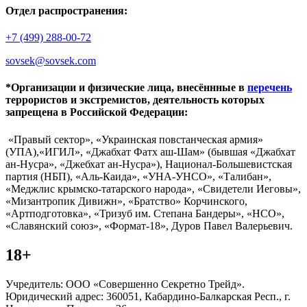
Отдел распространения:
+7 (499) 288-00-72
sovsek@sovsek.com
*Организации и физические лица, внесённные в
перечень
террористов и экстремистов, деятельность которых
запрещена в Российской Федерации:
«Правый сектор», «Украинская повстанческая армия»
(УПА),«ИГИЛ», «Джабхат Фатх аш-Шам» (бывшая «Джабхат
ан-Нусра», «Джебхат ан-Нусра»), Национал-Большевистская
партия (НБП), «Аль-Каида», «УНА-УНСО», «Талибан»,
«Меджлис крымско-татарского народа», «Свидетели Иеговы»,
«Мизантропик Дивижн», «Братство» Корчинского,
«Артподготовка», «Тризуб им. Степана Бандеры», «НСО»,
«Славянский союз», «Формат-18», Дуров Павел Валерьевич.
18+
Учредитель: ООО «Совершенно Секретно Трейд».
Юридический адрес: 360051, Кабардино-Балкарская Респ., г.