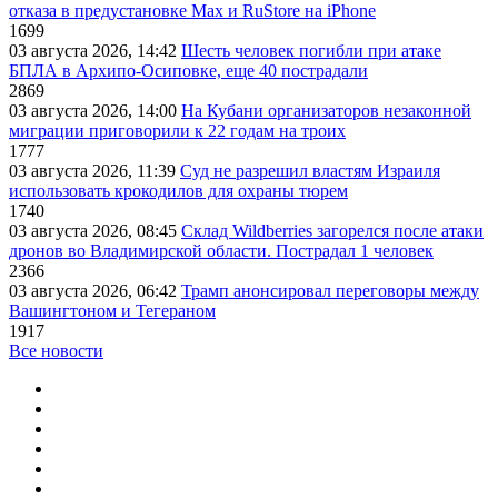
отказа в предустановке Max и RuStore на iPhone
1699
03 августа 2026, 14:42
Шесть человек погибли при атаке
БПЛА в Архипо-Осиповке, еще 40 пострадали
2869
03 августа 2026, 14:00
На Кубани организаторов незаконной
миграции приговорили к 22 годам на троих
1777
03 августа 2026, 11:39
Суд не разрешил властям Израиля
использовать крокодилов для охраны тюрем
1740
03 августа 2026, 08:45
Склад Wildberries загорелся после атаки
дронов во Владимирской области. Пострадал 1 человек
2366
03 августа 2026, 06:42
Трамп анонсировал переговоры между
Вашингтоном и Тегераном
1917
Все новости