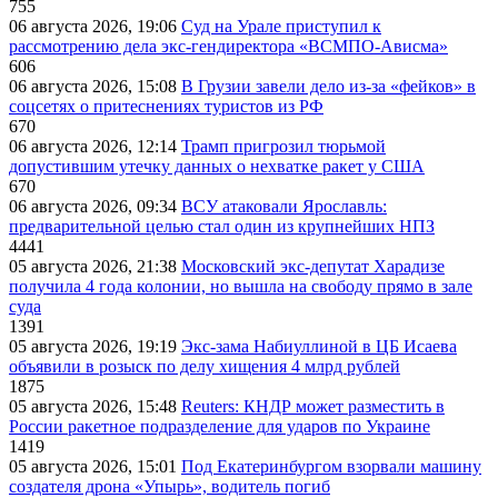
755
06 августа 2026, 19:06
Суд на Урале приступил к
рассмотрению дела экс-гендиректора «ВСМПО-Ависма»
606
06 августа 2026, 15:08
В Грузии завели дело из-за «фейков» в
соцсетях о притеснениях туристов из РФ
670
06 августа 2026, 12:14
Трамп пригрозил тюрьмой
допустившим утечку данных о нехватке ракет у США
670
06 августа 2026, 09:34
ВСУ атаковали Ярославль:
предварительной целью стал один из крупнейших НПЗ
4441
05 августа 2026, 21:38
Московский экс-депутат Харадизе
получила 4 года колонии, но вышла на свободу прямо в зале
суда
1391
05 августа 2026, 19:19
Экс-зама Набиуллиной в ЦБ Исаева
объявили в розыск по делу хищения 4 млрд рублей
1875
05 августа 2026, 15:48
Reuters: КНДР может разместить в
России ракетное подразделение для ударов по Украине
1419
05 августа 2026, 15:01
Под Екатеринбургом взорвали машину
создателя дрона «Упырь», водитель погиб