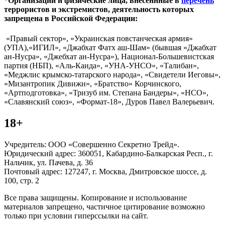
*Организации и физические лица, внесённные в
перечень
террористов и экстремистов, деятельность которых
запрещена в Российской Федерации:
«Правый сектор», «Украинская повстанческая армия»
(УПА),«ИГИЛ», «Джабхат Фатх аш-Шам» (бывшая «Джабхат
ан-Нусра», «Джебхат ан-Нусра»), Национал-Большевистская
партия (НБП), «Аль-Каида», «УНА-УНСО», «Талибан»,
«Меджлис крымско-татарского народа», «Свидетели Иеговы»,
«Мизантропик Дивижн», «Братство» Корчинского,
«Артподготовка», «Тризуб им. Степана Бандеры», «НСО»,
«Славянский союз», «Формат-18», Дуров Павел Валерьевич.
18+
Учредитель: ООО «Совершенно Секретно Трейд».
Юридический адрес: 360051, Кабардино-Балкарская Респ., г.
Нальчик, ул. Пачева, д. 36
Почтовый адрес: 127247, г. Москва, Дмитровское шоссе, д.
100, стр. 2
Все права защищены. Копирование и использование
материалов запрещено, частичное цитирование возможно
только при условии гиперссылки на сайт.