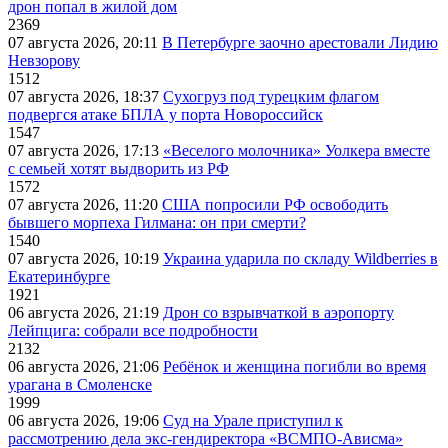
дрон попал в жилой дом
2369
07 августа 2026, 20:11
В Петербурге заочно арестовали Лидию
Невзорову
1512
07 августа 2026, 18:37
Сухогруз под турецким флагом
подвергся атаке БПЛА у порта Новороссийск
1547
07 августа 2026, 17:13
«Веселого молочника» Уолкера вместе
с семьей хотят выдворить из РФ
1572
07 августа 2026, 11:20
США попросили РФ освободить
бывшего морпеха Гилмана: он при смерти?
1540
07 августа 2026, 10:19
Украина ударила по складу Wildberries в
Екатеринбурге
1921
06 августа 2026, 21:19
Дрон со взрывчаткой в аэропорту
Лейпцига: собрали все подробности
2132
06 августа 2026, 21:06
Ребёнок и женщина погибли во время
урагана в Смоленске
1999
06 августа 2026, 19:06
Суд на Урале приступил к
рассмотрению дела экс-гендиректора «ВСМПО-Ависма»