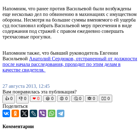
Напомним, что ранее против Васильевой были возбуждены
еще несколько дел по обвинению в махинациях с имуществом
обороны. Несмотря на большие суммы вменяемого ей ущерба
суд постановил избрать Васильевой меру пресечения в виде
содержания под стражей с правом ежедневно совершать
трехчасовые прогулки.
Напомним также, что бывший руководитель Евгении
Васильевой
Анатолий Сердюков, отстраненный от должности
после начала расследования, проходит по этим делам в
качестве свидетеля.
27 августа 2013, 12:45
Вам понравилась эта публикация?
👍
0
👎
0
❤
0
😆
0
😡
0
🤔
0
🙈
0
🧘‍♀️
0
Поделиться
Комментарии