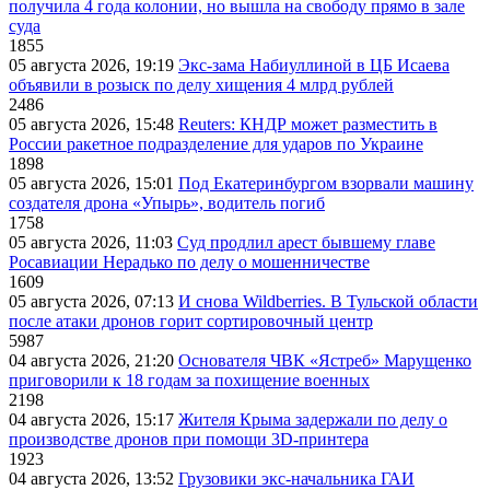
получила 4 года колонии, но вышла на свободу прямо в зале
суда
1855
05 августа 2026, 19:19
Экс-зама Набиуллиной в ЦБ Исаева
объявили в розыск по делу хищения 4 млрд рублей
2486
05 августа 2026, 15:48
Reuters: КНДР может разместить в
России ракетное подразделение для ударов по Украине
1898
05 августа 2026, 15:01
Под Екатеринбургом взорвали машину
создателя дрона «Упырь», водитель погиб
1758
05 августа 2026, 11:03
Суд продлил арест бывшему главе
Росавиации Нерадько по делу о мошенничестве
1609
05 августа 2026, 07:13
И снова Wildberries. В Тульской области
после атаки дронов горит сортировочный центр
5987
04 августа 2026, 21:20
Основателя ЧВК «Ястреб» Марущенко
приговорили к 18 годам за похищение военных
2198
04 августа 2026, 15:17
Жителя Крыма задержали по делу о
производстве дронов при помощи 3D‑принтера
1923
04 августа 2026, 13:52
Грузовики экс-начальника ГАИ