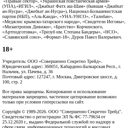
«Правый сектор», «Украинская повстанческая армия»
(УПА),«ИГИЛ», «Джабхат Фатх аш-Шам» (бывшая «Джабхат
ан-Нусра», «Джебхат ан-Нусра»), Национал-Большевистская
партия (НБП), «Аль-Каида», «УНА-УНСО», «Талибан»,
«Меджлис крымско-татарского народа», «Свидетели Иеговы»,
«Мизантропик Дивижн», «Братство» Корчинского,
«Артподготовка», «Тризуб им. Степана Бандеры», «НСО»,
«Славянский союз», «Формат-18», Дуров Павел Валерьевич.
18+
Учредитель: ООО «Совершенно Секретно Трейд».
Юридический адрес: 360051, Кабардино-Балкарская Респ., г.
Нальчик, ул. Пачева, д. 36
Почтовый адрес: 127247, г. Москва, Дмитровское шоссе, д.
100, стр. 2
Все права защищены. Копирование и использование
материалов запрещено, частичное цитирование возможно
только при условии гиперссылки на сайт.
Copyright © 1989-2026. ООО "Совершенно Секретно Трейд".
Свидетельство о регистрации ЭЛ № ФС 77-79634 от
25.12.2020 г., выдано Федеральной службой по надзору в
сфере связи, информационных технологий и массовых