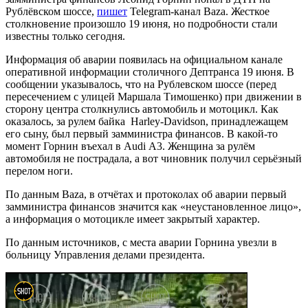
Рублёвском шоссе,
пишет
Telegram-канал Baza. Жесткое
столкновение произошло 19 июня, но подробности стали
известны только сегодня.
Информация об аварии появилась на официальном канале
оперативной информации столичного Дептранса 19 июня. В
сообщении указывалось, что на Рублевском шоссе (перед
пересечением с улицей Маршала Тимошенко) при движении в
сторону центра столкнулись автомобиль и мотоцикл. Как
оказалось, за рулем байка Harley-Davidson, принадлежащем
его сыну, был первый замминистра финансов. В какой-то
момент Горнин въехал в Audi A3. Женщина за рулём
автомобиля не пострадала, а вот чиновник получил серьёзный
перелом ноги.
По данным Baza, в отчётах и протоколах об аварии первый
замминистра финансов значится как «неустановленное лицо»,
а информация о мотоцикле имеет закрытый характер.
По данным источников, с места аварии Горнина увезли в
больницу Управления делами президента.