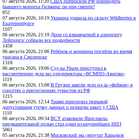
07 августа 2026, 11:20
США попросили РФ освободить
бывшего морпеха Гилмана: он при смерти?
852
07 августа 2026, 10:19
Украина ударила по складу Wildberries в
Екатеринбурге
1107
06 августа 2026, 21:19
Дрон со взрывчаткой в аэропорту
Лейпцига: собрали все подробности
1458
06 августа 2026, 21:06
Ребёнок и женщина погибли во время
урагана в Смоленске
1318
06 августа 2026, 19:06
Суд на Урале приступил к
рассмотрению дела экс-гендиректора «ВСМПО-Ависма»
1119
06 августа 2026, 15:08
В Грузии завели дело из-за «фейков» в
соцсетях о притеснениях туристов из РФ
1215
06 августа 2026, 12:14
Трамп пригрозил тюрьмой
допустившим утечку данных о нехватке ракет у США
1110
06 августа 2026, 09:34
ВСУ атаковали Ярославль:
предварительной целью стал один из крупнейших НПЗ
5061
05 августа 2026, 21:38
Московский экс-депутат Харадизе