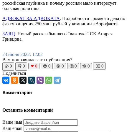
российская глубинка и почему россиян мало интересует
большая политика.
АДВОКАТ ЗА АДВОКАТА
. Подробности громкого дела по
факту хищения 250 млн. рублей у компании «Аэрофлот».
ЗАЯЦ
. Новый рассказ бывшего "важняка" СК Андрея
Гривцова.
23 июня 2022, 12:02
Вам понравилась эта публикация?
👍
0
👎
0
❤
0
😆
0
😡
0
🤔
0
🙈
0
🧘‍♀️
0
Поделиться
Комментарии
Оставить комментарий
Ваше имя
Ваш email