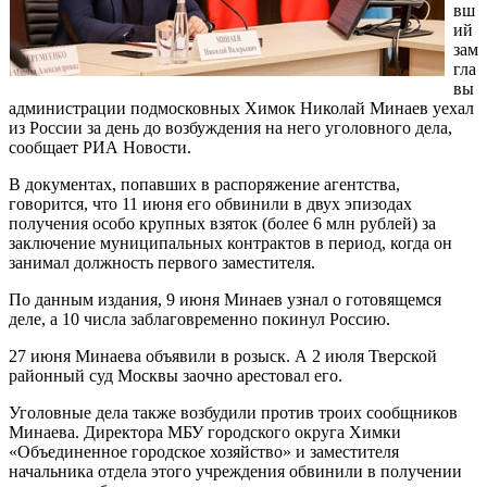
вш
ий
зам
гла
вы
администрации подмосковных Химок Николай Минаев уехал
из России за день до возбуждения на него уголовного дела,
сообщает РИА Новости.
В документах, попавших в распоряжение агентства,
говорится, что 11 июня его обвинили в двух эпизодах
получения особо крупных взяток (более 6 млн рублей) за
заключение муниципальных контрактов в период, когда он
занимал должность первого заместителя.
По данным издания, 9 июня Минаев узнал о готовящемся
деле, а 10 числа заблаговременно покинул Россию.
27 июня Минаева объявили в розыск. А 2 июля Тверской
районный суд Москвы заочно арестовал его.
Уголовные дела также возбудили против троих сообщников
Минаева. Директора МБУ городского округа Химки
«Объединенное городское хозяйство» и заместителя
начальника отдела этого учреждения обвинили в получении