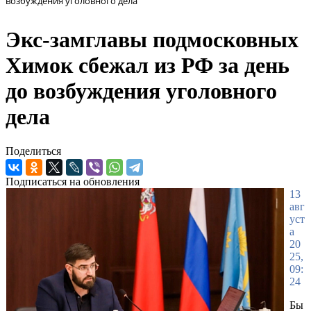
возбуждения уголовного дела
Экс-замглавы подмосковных
Химок сбежал из РФ за день
до возбуждения уголовного
дела
Поделиться
Подписаться на обновления
13
авг
уст
а
20
25,
09:
24
Бы