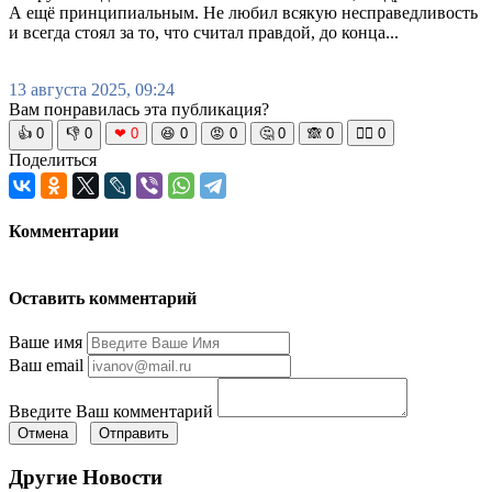
А ещё принципиальным. Не любил всякую несправедливость
и всегда стоял за то, что считал правдой, до конца...
13 августа 2025, 09:24
Вам понравилась эта публикация?
👍
0
👎
0
❤
0
😆
0
😡
0
🤔
0
🙈
0
🧘‍♀️
0
Поделиться
Комментарии
Оставить комментарий
Ваше имя
Ваш email
Введите Ваш комментарий
Отмена
Отправить
Другие Новости