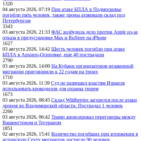
1320
04 августа 2026, 07:19
При атаке БПЛА в Подмосковье
погибли пять человек, также дроны атаковали склад под
Петербургом
3343
03 августа 2026, 21:33
ФАС возбудила дело против Apple из-за
отказа в предустановке Max и RuStore на iPhone
1627
03 августа 2026, 14:42
Шесть человек погибли при атаке
БПЛА в Архипо-Осиповке, еще 40 пострадали
2790
03 августа 2026, 14:00
На Кубани организаторов незаконной
миграции приговорили к 22 годам на троих
1710
03 августа 2026, 11:39
Суд не разрешил властям Израиля
использовать крокодилов для охраны тюрем
1673
03 августа 2026, 08:45
Склад Wildberries загорелся после атаки
дронов во Владимирской области. Пострадал 1 человек
2266
03 августа 2026, 06:42
Трамп анонсировал переговоры между
Вашингтоном и Тегераном
1851
02 августа 2026, 15:41
Количество погибших при вторжении в
испанскую Сеуту мигрантов достигло 90 человек