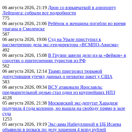
06 августа 2026, 21:19
Дрон со взрывчаткой в аэропорту
Лейпцига: собрали все подробности
775
06 августа 2026, 21:06
Ребёнок и женщина погибли во время
урагана в Смоленске
587
06 августа 2026, 19:06
Суд на Урале приступил к
рассмотрению дела экс-гендиректора «ВСМПО-Ависма»
492
06 августа 2026, 15:08
В Грузии завели дело из-за «фейков» в
соцсетях о притеснениях туристов из РФ
562
06 августа 2026, 12:14
Трамп пригрозил тюрьмой
допустившим утечку данных о нехватке ракет у США
583
06 августа 2026, 09:34
ВСУ атаковали Ярославль:
предварительной целью стал один из крупнейших НПЗ
4128
05 августа 2026, 21:38
Московский экс-депутат Харадизе
получила 4 года колонии, но вышла на свободу прямо в зале
суда
1253
05 августа 2026, 19:19
Экс-зама Набиуллиной в ЦБ Исаева
объявили в розыск по делу хищения 4 млрд рублей