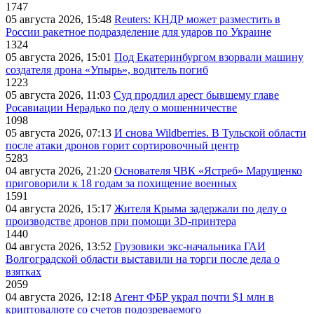
1747
05 августа 2026, 15:48
Reuters: КНДР может разместить в
России ракетное подразделение для ударов по Украине
1324
05 августа 2026, 15:01
Под Екатеринбургом взорвали машину
создателя дрона «Упырь», водитель погиб
1223
05 августа 2026, 11:03
Суд продлил арест бывшему главе
Росавиации Нерадько по делу о мошенничестве
1098
05 августа 2026, 07:13
И снова Wildberries. В Тульской области
после атаки дронов горит сортировочный центр
5283
04 августа 2026, 21:20
Основателя ЧВК «Ястреб» Марущенко
приговорили к 18 годам за похищение военных
1591
04 августа 2026, 15:17
Жителя Крыма задержали по делу о
производстве дронов при помощи 3D‑принтера
1440
04 августа 2026, 13:52
Грузовики экс-начальника ГАИ
Волгоградской области выставили на торги после дела о
взятках
2059
04 августа 2026, 12:18
Агент ФБР украл почти $1 млн в
криптовалюте со счетов подозреваемого