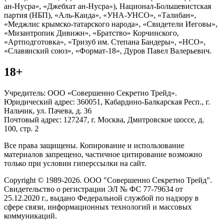
ан-Нусра», «Джебхат ан-Нусра»), Национал-Большевистская
партия (НБП), «Аль-Каида», «УНА-УНСО», «Талибан»,
«Меджлис крымско-татарского народа», «Свидетели Иеговы»,
«Мизантропик Дивижн», «Братство» Корчинского,
«Артподготовка», «Тризуб им. Степана Бандеры», «НСО»,
«Славянский союз», «Формат-18», Дуров Павел Валерьевич.
18+
Учредитель: ООО «Совершенно Секретно Трейд».
Юридический адрес: 360051, Кабардино-Балкарская Респ., г.
Нальчик, ул. Пачева, д. 36
Почтовый адрес: 127247, г. Москва, Дмитровское шоссе, д.
100, стр. 2
Все права защищены. Копирование и использование
материалов запрещено, частичное цитирование возможно
только при условии гиперссылки на сайт.
Copyright © 1989-2026. ООО "Совершенно Секретно Трейд".
Свидетельство о регистрации ЭЛ № ФС 77-79634 от
25.12.2020 г., выдано Федеральной службой по надзору в
сфере связи, информационных технологий и массовых
коммуникаций.