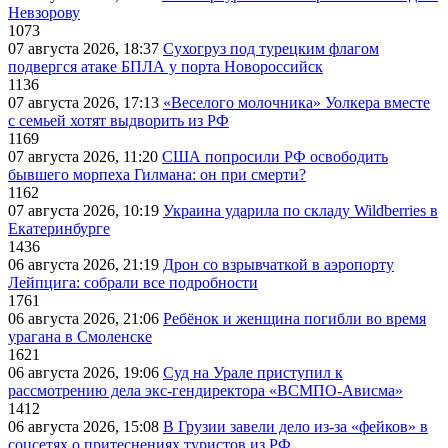
Невзорову
1073
07 августа 2026, 18:37
Сухогруз под турецким флагом
подвергся атаке БПЛА у порта Новороссийск
1136
07 августа 2026, 17:13
«Веселого молочника» Уолкера вместе
с семьей хотят выдворить из РФ
1169
07 августа 2026, 11:20
США попросили РФ освободить
бывшего морпеха Гилмана: он при смерти?
1162
07 августа 2026, 10:19
Украина ударила по складу Wildberries в
Екатеринбурге
1436
06 августа 2026, 21:19
Дрон со взрывчаткой в аэропорту
Лейпцига: собрали все подробности
1761
06 августа 2026, 21:06
Ребёнок и женщина погибли во время
урагана в Смоленске
1621
06 августа 2026, 19:06
Суд на Урале приступил к
рассмотрению дела экс-гендиректора «ВСМПО-Ависма»
1412
06 августа 2026, 15:08
В Грузии завели дело из-за «фейков» в
соцсетях о притеснениях туристов из РФ