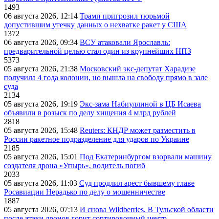
1493
06 августа 2026, 12:14
Трамп пригрозил тюрьмой
допустившим утечку данных о нехватке ракет у США
1372
06 августа 2026, 09:34
ВСУ атаковали Ярославль:
предварительной целью стал один из крупнейших НПЗ
5373
05 августа 2026, 21:38
Московский экс-депутат Харадизе
получила 4 года колонии, но вышла на свободу прямо в зале
суда
2134
05 августа 2026, 19:19
Экс-зама Набиуллиной в ЦБ Исаева
объявили в розыск по делу хищения 4 млрд рублей
2818
05 августа 2026, 15:48
Reuters: КНДР может разместить в
России ракетное подразделение для ударов по Украине
2185
05 августа 2026, 15:01
Под Екатеринбургом взорвали машину
создателя дрона «Упырь», водитель погиб
2033
05 августа 2026, 11:03
Суд продлил арест бывшему главе
Росавиации Нерадько по делу о мошенничестве
1887
05 августа 2026, 07:13
И снова Wildberries. В Тульской области
после атаки дронов горит сортировочный центр