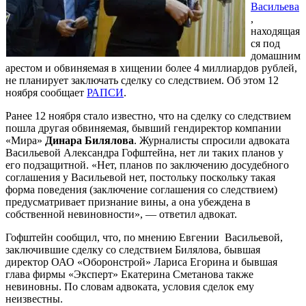
Васильева
,
находящая
ся под
домашним
арестом и обвиняемая в хищении более 4 миллиардов рублей,
не планирует заключать сделку со следствием. Об этом 12
ноября сообщает
РАПСИ
.
Ранее 12 ноября стало известно, что на сделку со следствием
пошла другая обвиняемая, бывший гендиректор компании
«Мира»
Динара Билялова
. Журналисты спросили адвоката
Васильевой Александра Гофштейна, нет ли таких планов у
его подзащитной. «Нет, планов по заключению досудебного
соглашения у Васильевой нет, постольку поскольку такая
форма поведения (заключение соглашения со следствием)
предусматривает признание вины, а она убеждена в
собственной невиновности», — ответил адвокат.
Гофштейн сообщил, что, по мнению Евгении Васильевой,
заключившие сделку со следствием Билялова, бывшая
директор ОАО «Оборонстрой» Лариса Егорина и бывшая
глава фирмы «Эксперт» Екатерина Сметанова также
невиновны. По словам адвоката, условия сделок ему
неизвестны.