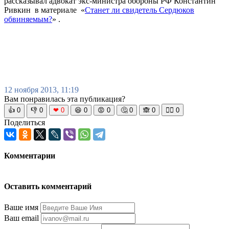
рассказывал адвокат экс-министра обороны РФ Константин
Ривкин в материале «
Станет ли свидетель Сердюков
обвиняемым?
» .
12 ноября 2013, 11:19
Вам понравилась эта публикация?
👍
0
👎
0
❤
0
😆
0
😡
0
🤔
0
🙈
0
🧘‍♀️
0
Поделиться
Комментарии
Оставить комментарий
Ваше имя
Ваш email