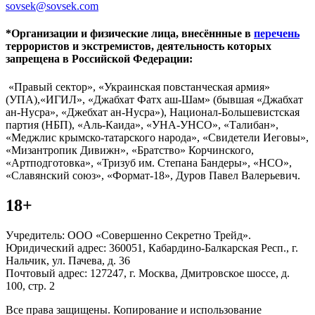
sovsek@sovsek.com
*Организации и физические лица, внесённные в
перечень
террористов и экстремистов, деятельность которых
запрещена в Российской Федерации:
«Правый сектор», «Украинская повстанческая армия»
(УПА),«ИГИЛ», «Джабхат Фатх аш-Шам» (бывшая «Джабхат
ан-Нусра», «Джебхат ан-Нусра»), Национал-Большевистская
партия (НБП), «Аль-Каида», «УНА-УНСО», «Талибан»,
«Меджлис крымско-татарского народа», «Свидетели Иеговы»,
«Мизантропик Дивижн», «Братство» Корчинского,
«Артподготовка», «Тризуб им. Степана Бандеры», «НСО»,
«Славянский союз», «Формат-18», Дуров Павел Валерьевич.
18+
Учредитель: ООО «Совершенно Секретно Трейд».
Юридический адрес: 360051, Кабардино-Балкарская Респ., г.
Нальчик, ул. Пачева, д. 36
Почтовый адрес: 127247, г. Москва, Дмитровское шоссе, д.
100, стр. 2
Все права защищены. Копирование и использование