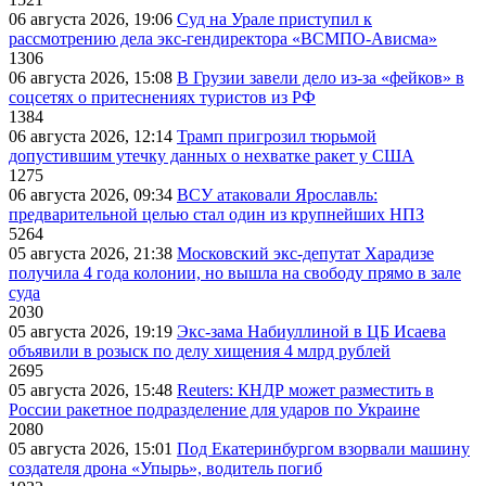
06 августа 2026, 19:06
Суд на Урале приступил к
рассмотрению дела экс-гендиректора «ВСМПО-Ависма»
1306
06 августа 2026, 15:08
В Грузии завели дело из-за «фейков» в
соцсетях о притеснениях туристов из РФ
1384
06 августа 2026, 12:14
Трамп пригрозил тюрьмой
допустившим утечку данных о нехватке ракет у США
1275
06 августа 2026, 09:34
ВСУ атаковали Ярославль:
предварительной целью стал один из крупнейших НПЗ
5264
05 августа 2026, 21:38
Московский экс-депутат Харадизе
получила 4 года колонии, но вышла на свободу прямо в зале
суда
2030
05 августа 2026, 19:19
Экс-зама Набиуллиной в ЦБ Исаева
объявили в розыск по делу хищения 4 млрд рублей
2695
05 августа 2026, 15:48
Reuters: КНДР может разместить в
России ракетное подразделение для ударов по Украине
2080
05 августа 2026, 15:01
Под Екатеринбургом взорвали машину
создателя дрона «Упырь», водитель погиб