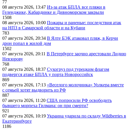
77
08 августа 2026, 13:47
Из-за атак БПЛА все пляжи в
Геленджике, Кабардинке и Дивноморском закрыли
1508
08 августа 2026, 10:00
Пожары и раненые: последствия атак
на НПЗ в Самарской области и на Кубани
783
07 августа 2026, 20:34
В Ялте БЭК атаковал пляж, в Керчи
дрон попал в жилой дом
1502
07 августа 2026, 20:11
В Петербурге заочно арестовали Лидию
Невзорову
768
07 августа 2026, 18:37
Сухогруз под турецким флагом
подвергся атаке БПЛА у порта Новороссийск
869
07 августа 2026, 17:13
«Веселого молочника» Уолкера вместе
с семьей хотят выдворить из РФ
887
07 августа 2026, 11:20
США попросили РФ освободить
бывшего морпеха Гилмана: он при смерти?
921
07 августа 2026, 10:19
Украина ударила по складу Wildberries в
Екатеринбурге
1186