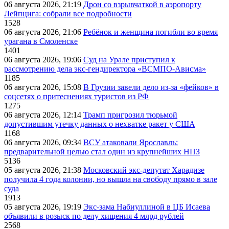
06 августа 2026, 21:19
Дрон со взрывчаткой в аэропорту
Лейпцига: собрали все подробности
1528
06 августа 2026, 21:06
Ребёнок и женщина погибли во время
урагана в Смоленске
1401
06 августа 2026, 19:06
Суд на Урале приступил к
рассмотрению дела экс-гендиректора «ВСМПО-Ависма»
1185
06 августа 2026, 15:08
В Грузии завели дело из-за «фейков» в
соцсетях о притеснениях туристов из РФ
1275
06 августа 2026, 12:14
Трамп пригрозил тюрьмой
допустившим утечку данных о нехватке ракет у США
1168
06 августа 2026, 09:34
ВСУ атаковали Ярославль:
предварительной целью стал один из крупнейших НПЗ
5136
05 августа 2026, 21:38
Московский экс-депутат Харадизе
получила 4 года колонии, но вышла на свободу прямо в зале
суда
1913
05 августа 2026, 19:19
Экс-зама Набиуллиной в ЦБ Исаева
объявили в розыск по делу хищения 4 млрд рублей
2568