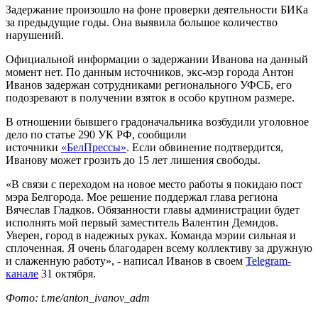
Задержание произошло на фоне проверки деятельности БИКа
за предыдущие годы. Она выявила большое количество
нарушений.
Официальной информации о задержании Иванова на данный
момент нет. По данным источников, экс-мэр города Антон
Иванов задержан сотрудниками регионального УФСБ, его
подозревают в получении взяток в особо крупном размере.
В отношении бывшего градоначальника возбудили уголовное
дело по статье 290 УК РФ, сообщили
источники
«БелПрессы»
. Если обвинение подтвердится,
Иванову может грозить до 15 лет лишения свободы.
«В связи с переходом на новое место работы я покидаю пост
мэра Белгорода. Мое решение поддержал глава региона
Вячеслав Гладков. Обязанности главы администрации будет
исполнять мой первый заместитель Валентин Демидов.
Уверен, город в надежных руках. Команда мэрии сильная и
сплоченная. Я очень благодарен всему коллективу за дружную
и слаженную работу», - написал Иванов в своем
Telegram-
канале
31 октября.
Фото: t.me/anton_ivanov_adm