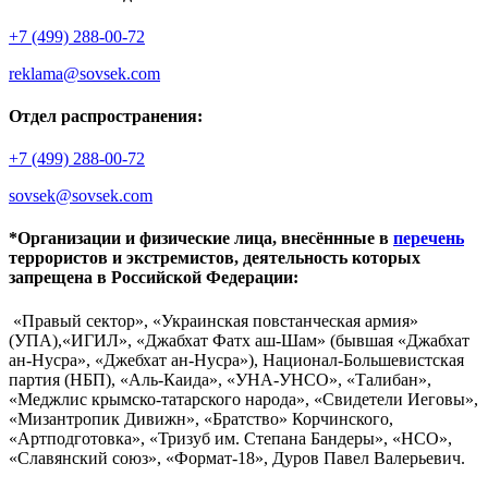
+7 (499) 288-00-72
reklama@sovsek.com
Отдел распространения:
+7 (499) 288-00-72
sovsek@sovsek.com
*Организации и физические лица, внесённные в
перечень
террористов и экстремистов, деятельность которых
запрещена в Российской Федерации:
«Правый сектор», «Украинская повстанческая армия»
(УПА),«ИГИЛ», «Джабхат Фатх аш-Шам» (бывшая «Джабхат
ан-Нусра», «Джебхат ан-Нусра»), Национал-Большевистская
партия (НБП), «Аль-Каида», «УНА-УНСО», «Талибан»,
«Меджлис крымско-татарского народа», «Свидетели Иеговы»,
«Мизантропик Дивижн», «Братство» Корчинского,
«Артподготовка», «Тризуб им. Степана Бандеры», «НСО»,
«Славянский союз», «Формат-18», Дуров Павел Валерьевич.