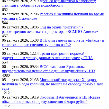
06 августа 2026, 21:19
Дрон со взрывчаткой в аэропорту
Лейпцига: собрали все подробности
652
06 августа 2026, 21:06
Ребёнок и женщина погибли во время
урагана в Смоленске
544
06 августа 2026, 19:06
Суд на Урале приступил к
рассмотрению дела экс-гендиректора «ВСМПО-Ависма»
457
06 августа 2026, 15:08
В Грузии завели дело из-за «фейков» в
соцсетях о притеснениях туристов из РФ
529
06 августа 2026, 12:14
Трамп пригрозил тюрьмой
допустившим утечку данных о нехватке ракет у США
554
06 августа 2026, 09:34
ВСУ атаковали Ярославль:
предварительной целью стал один из крупнейших НПЗ
4080
05 августа 2026, 21:38
Московский экс-депутат Харадизе
получила 4 года колонии, но вышла на свободу прямо в зале
суда
1212
05 августа 2026, 19:19
Экс-зама Набиуллиной в ЦБ Исаева
объявили в розыск по делу хищения 4 млрд рублей
1712