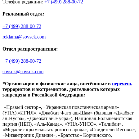
Телефон редакции:
+7 (499) 288-00-72
Рекламный отдел:
+7 (499) 288-00-72
reklama@sovsek.com
Отдел распространения:
+7 (499) 288-00-72
sovsek@sovsek.com
*Организации и физические лица, внесённные в
перечень
террористов и экстремистов, деятельность которых
запрещена в Российской Федерации:
«Правый сектор», «Украинская повстанческая армия»
(УПА),«ИГИЛ», «Джабхат Фатх аш-Шам» (бывшая «Джабхат
ан-Нусра», «Джебхат ан-Нусра»), Национал-Большевистская
партия (НБП), «Аль-Каида», «УНА-УНСО», «Талибан»,
«Меджлис крымско-татарского народа», «Свидетели Иеговы»,
«Мизантропик Дивижн», «Братство» Корчинского,