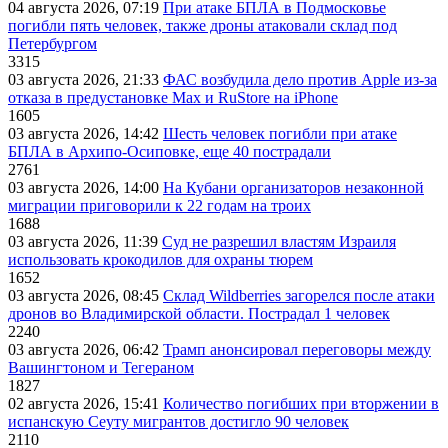
04 августа 2026, 07:19
При атаке БПЛА в Подмосковье
погибли пять человек, также дроны атаковали склад под
Петербургом
3315
03 августа 2026, 21:33
ФАС возбудила дело против Apple из-за
отказа в предустановке Max и RuStore на iPhone
1605
03 августа 2026, 14:42
Шесть человек погибли при атаке
БПЛА в Архипо-Осиповке, еще 40 пострадали
2761
03 августа 2026, 14:00
На Кубани организаторов незаконной
миграции приговорили к 22 годам на троих
1688
03 августа 2026, 11:39
Суд не разрешил властям Израиля
использовать крокодилов для охраны тюрем
1652
03 августа 2026, 08:45
Склад Wildberries загорелся после атаки
дронов во Владимирской области. Пострадал 1 человек
2240
03 августа 2026, 06:42
Трамп анонсировал переговоры между
Вашингтоном и Тегераном
1827
02 августа 2026, 15:41
Количество погибших при вторжении в
испанскую Сеуту мигрантов достигло 90 человек
2110