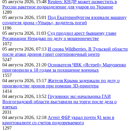
05 августа 2026, 15:48
Reuters: КНДР может разместить в
России ракетное подразделение для ударов по Украине
1289
05 августа 2026, 15:01
Под Екатеринбургом взорвали машину
создателя дрона «Упырь», водитель погиб
1196
05 августа 2026, 11:03
Суд продлил арест бывшему главе
Росавиации Нерадько по делу о мошенничестве
1072
05 августа 2026, 07:13
И снова Wildberries. В Тульской области
после атаки дронов горит сортировочный центр
5247
04 августа 2026, 21:20
Основателя ЧВК «Ястреб» Марущенко
приговорили к 18 годам за похищение военных
1557
04 августа 2026, 15:17
Жителя Крыма задержали по делу о
производстве дронов при помощи 3D‑принтера
1414
04 августа 2026, 13:52
Грузовики экс-начальника ГАИ
Волгоградской области выставили на торги после дела о
взятках
2031
04 августа 2026, 12:18
Агент ФБР украл почти $1 млн в
криптовалюте со счетов подозреваемого
1297