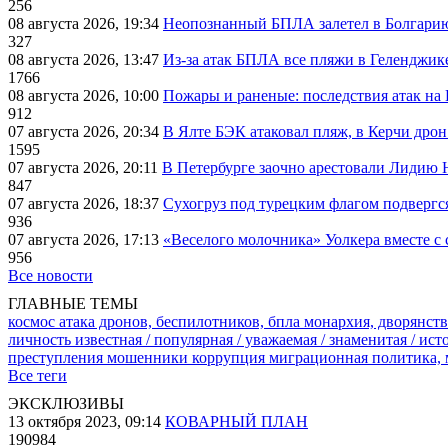
256
08 августа 2026, 19:34
Неопознанный БПЛА залетел в Болгарию 
327
08 августа 2026, 13:47
Из-за атак БПЛА все пляжи в Геленджик
1766
08 августа 2026, 10:00
Пожары и раненые: последствия атак на
912
07 августа 2026, 20:34
В Ялте БЭК атаковал пляж, в Керчи дрон
1595
07 августа 2026, 20:11
В Петербурге заочно арестовали Лидию 
847
07 августа 2026, 18:37
Сухогруз под турецким флагом подвергс
936
07 августа 2026, 17:13
«Веселого молочника» Уолкера вместе с 
956
Все новости
ГЛАВНЫЕ ТЕМЫ
космос
атака дронов, беспилотников, бпла
монархия, дворянств
личность известная / популярная / уважаемая / знаменитая / ис
преступления
мошенники
коррупция
миграционная политика,
Все теги
ЭКСКЛЮЗИВЫ
13 октября 2023, 09:14
КОВАРНЫЙ ПЛАН
190984