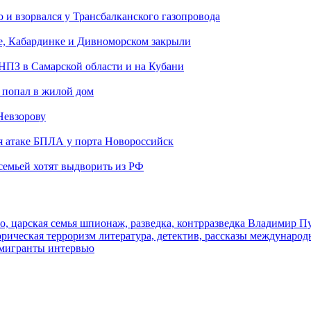
и взорвался у Трансбалканского газопровода
е, Кабардинке и Дивноморском закрыли
 НПЗ в Самарской области и на Кубани
 попал в жилой дом
Невзорову
я атаке БПЛА у порта Новороссийск
семьей хотят выдворить из РФ
о, царская семья
шпионаж, разведка, контрразведка
Владимир П
торическая
терроризм
литература, детектив, рассказы
международ
 мигранты
интервью