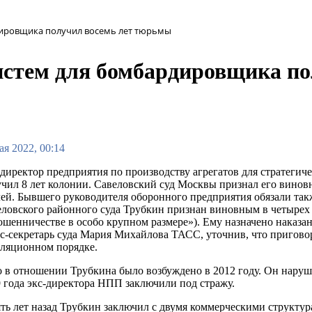
дировщика получил восемь лет тюрьмы
истем для бомбардировщика п
ая 2022, 00:14
директор предприятия по производству агрегатов для стратег
чил 8 лет колонии. Савеловский суд Москвы признал его вино
ей. Бывшего руководителя оборонного предприятия обязали так
ловского районного суда Трубкин признан виновным в четырех 
шенничестве в особо крупном размере»). Ему назначено наказан
с-секретарь суда Мария Михайлова ТАСС, уточнив, что приговор
лляционном порядке.
 в отношении Трубкина было возбуждено в 2012 году. Он наруш
 года экс-директора НПП заключили под стражу.
ть лет назад Трубкин заключил с двумя коммерческими структу