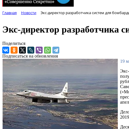
Главная
Новости
Экс-директор разработчика систем для бомбар
Экс-директор разработчика с
Поделиться
Подписаться на обновления
19 м
Экс-
полу
рубл
Саве
(«Мо
прес
апе
Дело
2019
Деся