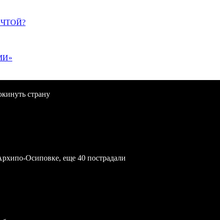
ЕЧТОЙ?
МИ»
окинуть страну
Архипо-Осиповке, еще 40 пострадали