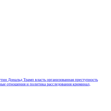
утин
Дональд Трамп
власть
организованная преступность
ные отношения и политика
расследования
криминал,