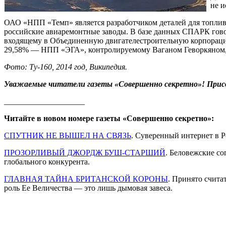
не и
ОАО «НПП «Темп» является разработчиком деталей для топлив
российские авиаремонтные заводы. В базе данных СПАРК гово
входящему в Объединенную двигателестроительную корпораци
29,58% — НПП «ЭГА», контролируемому Ваганом Геворкяном
Фото: Ту-160, 2014 год, Википедия.
Уважаемые читатели газеты «Совершенно секретно»! Прис
____________________
Читайте в новом номере газеты «Совершенно секретно»:
СПУТНИК НЕ ВЫШЕЛ НА CВЯЗЬ
. Суверенный интернет в 
ПРОЗОРЛИВЫЙ ДЖОРДЖ БУШ-СТАРШИЙ
. Беловежские с
глобального конкурента.
ГЛАВНАЯ ТАЙНА БРИТАНСКОЙ КОРОНЫ
. Принято счита
роль Ее Величества — это лишь дымовая завеса.