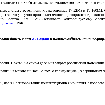
сполнили своих обязательств, но гендиректор все-таки подпис
ных систем стратегических ракетоносцев Ту-22М3 и Ту-160М2.
рится, что у научно-производственного предприятия три акци
ю «Ростеха», 30% — АО «Техинвест», контролируемому Валенти
,
уточняет
РБК.
оединяйтесь к нам
в Telegram
и подписывайтесь на наш офиц
России. Почему на самом деле был закрыт российский поисковик
оглашения можно считать «актом о капитуляции», завершившим х
ть, что в Великобритании конституционная монархия, а королева