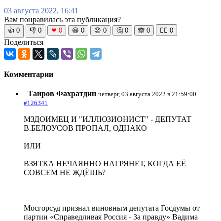
03 августа 2022, 16:41
Вам понравилась эта публикация?
👍
0
👎
0
❤
0
😆
0
😡
0
🤔
0
🙈
0
🧘‍♀️
0
Поделиться
Комментарии
Таиров Фахратдин
четверг, 03 августа 2022 в 21:59:00
#126341
МЗДОИМЕЦ И "ИЛЛЮЗИОНИСТ" - ДЕПУТАТ
В.БЕЛОУСОВ ПРОПАЛ, ОДНАКО
ИЛИ
ВЗЯТКА НЕЧАЯННО НАГРЯНЕТ, КОГДА ЕЁ
СОВСЕМ НЕ ЖДЁШЬ?
Мосгорсуд признал виновным депутата Госдумы от
партии «Справедливая Россия - За правду» Вадима