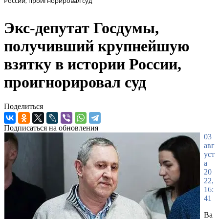
России, проигнорировал суд
Экс-депутат Госдумы,
получивший крупнейшую
взятку в истории России,
проигнорировал суд
Поделиться
Подписаться на обновления
03
авг
уст
а
20
22,
16:
41
Ва