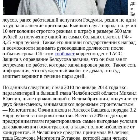
ди
м
Бе
лоусов, ранее работавший депутатом Госдумы, решил не идти
в суд на оглашение приговора. Бывший слуга народа получил
10 лет колонии строгого режима и штраф в размере 500 млн
рублей за получение одной из самых больших взяток в РФ -
3,25 млрд рублей. Также его лишили государственных наград
и возможности занимать руководящие должности после
отбытия срока. Об этом
сообщает
корреспондент ТАСС.
Защита в оправдание Белоусова заявила, что он был занят
встречами по работе, которые запланировал ранее. Также есть
информация, что осужденный якобы не думал, что суд
зачитает вердикт в течение пары дней.
По данным следствия, с мая 2010 по январь 2014 года экс-
парламентарий и бывший глава Челябинской области Михаил
Юревич, ныне проживающий в Великобритании, получили от
двух бизнесменов, занимавшихся дорожным строительством
— Константина Овчинникова и Алексея Башаева, порядка 3,2
млрд рублей за покровительство. Всего за 20% от доходов
предпринимателям гарантировались самые выгодные условия
для заключения госконтрактов, а также полное избавление от
конкурентов. В Челябинске средства принимала 80-летняя
теща Белоусова Маргарита Бутакова, которой дали четыре