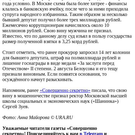
года условно. В Москве схема была более хитрее - финансы
клались в банковскую ячейку, после чего за ними приходила
супруга народного избранника. Таким образом за несколько
бывший депутат получил более трех миллиардов рублей.
Ежемесячно коррупционерам начислялось около 10
миллионов рублей. Свою вину мужчина не признал.
Известно, что по данному делу суд изъял в пользу государства
размер полученной взятки в 3,25 млрд рублей.
Стоит отметить, что ранее прокурор запросил 14 лет колонии
для бывшего депутата, штраф на полмиллиарда рублей и
лишение госнаграды в виде медали «За заслуги перед
Отечеством» II степени. 2 августа Белоусова и его тещу
признали виновным. Если появятся основания, то
осуждённого начнут разыскивать.
Напомним, ранее
«Совершенно секретно»
писала, что свою
вину в мошенничестве признал ректор Московской высшей
школы социальных и экономических наук («Шанинка»)
Сергей Зуев.
Фото: Анна Майорова © URA.RU
Уважаемые читатели газеты «Совершенно
секретно»! Присоединяйтесь к нам
в Telegram
и