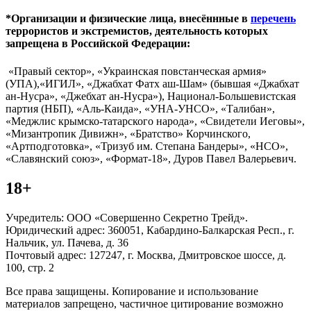
*Организации и физические лица, внесённные в
перечень
террористов и экстремистов, деятельность которых
запрещена в Российской Федерации:
«Правый сектор», «Украинская повстанческая армия»
(УПА),«ИГИЛ», «Джабхат Фатх аш-Шам» (бывшая «Джабхат
ан-Нусра», «Джебхат ан-Нусра»), Национал-Большевистская
партия (НБП), «Аль-Каида», «УНА-УНСО», «Талибан»,
«Меджлис крымско-татарского народа», «Свидетели Иеговы»,
«Мизантропик Дивижн», «Братство» Корчинского,
«Артподготовка», «Тризуб им. Степана Бандеры», «НСО»,
«Славянский союз», «Формат-18», Дуров Павел Валерьевич.
18+
Учредитель: ООО «Совершенно Секретно Трейд».
Юридический адрес: 360051, Кабардино-Балкарская Респ., г.
Нальчик, ул. Пачева, д. 36
Почтовый адрес: 127247, г. Москва, Дмитровское шоссе, д.
100, стр. 2
Все права защищены. Копирование и использование
материалов запрещено, частичное цитирование возможно