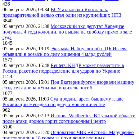
436
06 августа 2026, 09:34
ВСУ атаковали Ярославль:
предварительной целью стал один из крупнейших НПЗ
3840
05 августа 2026, 21:38
Московский экс-депутат Харадизе
получила 4 года колонии, но вышла на свободу прямо в зале
суда
1045
05 августа 2026, 19:19
Экс-зама Набиуллиной в ЦБ Исаева
объявили в розыск по делу хищения 4 млрд рублей
1572
05 августа 2026, 15:48
Reuters: КНДР может разместить в
России ракетное подразделение для ударов по Украине
1159
05 августа 2026, 15:01
Под Екатеринбургом взорвали машину
создателя дрона «Упырь», водитель погиб
1077
05 августа 2026, 11:03
Суд продлил арест бывшему главе
Росавиации Нерадько по делу о мошенничестве
962
05 августа 2026, 07:13
И снова Wildberries. В Тульской области
после атаки дронов горит сортировочный центр
5100
04 августа 2026, 21:20
Основателя ЧВК «Ястреб» Марущенко
приговорили к 18 годам за похищение военных