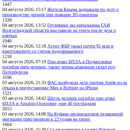
1447
04 августа 2026, 15:17
Жителя Крыма задержали по делу о
производстве дронов при помощи 3D‑принтера
1328
04 августа 2026, 13:52
Грузовики экс-начальника ГАИ
Волгоградской области выставили на торги после дела о
взятках
1946
04 августа 2026, 12:18
Агент ФБР украл почти $1 млн в
криптовалюте со счетов подозреваемого
1218
04 августа 2026, 07:19
При атаке БПЛА в Подмосковье
погибли пять человек, также дроны атаковали склад под
Петербургом
3196
03 августа 2026, 21:33
ФАС возбудила дело против Apple из-за
отказа в предустановке Max и RuStore на iPhone
1521
03 августа 2026, 14:42
Шесть человек погибли при атаке
БПЛА в Архипо-Осиповке, еще 40 пострадали
2653
03 августа 2026, 14:00
На Кубани организаторов незаконной
миграции приговорили к 22 годам на троих
1604
03 августа 2026, 11:39
Суд не разрешил властям Израиля