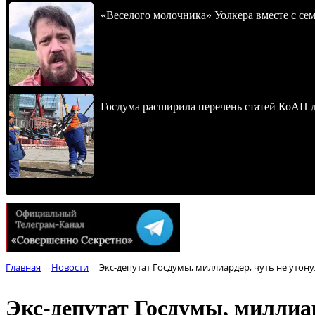
«Веселого молочника» Уолкера вместе с се
Госдума расширила перечень статей КоАП 
Главная
Новости
Экс-депутат Госдумы, миллиардер, чуть не утону
Экс-депутат Госдумы, миллиар