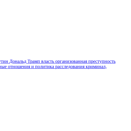
утин
Дональд Трамп
власть
организованная преступность
ные отношения и политика
расследования
криминал,