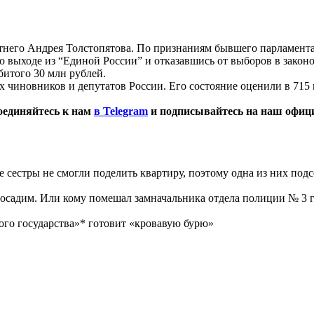
летнего Андрея Толстопятова. По признаниям бывшего парламента
 выходе из “Единой России” и отказавшись от выборов в законод
битого 30 млн рублей.
х чиновников и депутатов России. Его состояние оценили в 715
оединяйтесь к нам
в Telegram
и подписывайтесь на наш офи
 сестры не смогли поделить квартиру, поэтому одна из них под
 посадим. Или кому помешал замначальника отдела полиции № 3 
го государства»* готовит «кровавую бурю»