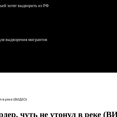
мьей хотят выдворить из РФ
для выдворения мигрантов
л в реке (ВИДЕО)
дер, чуть не утонул в реке (