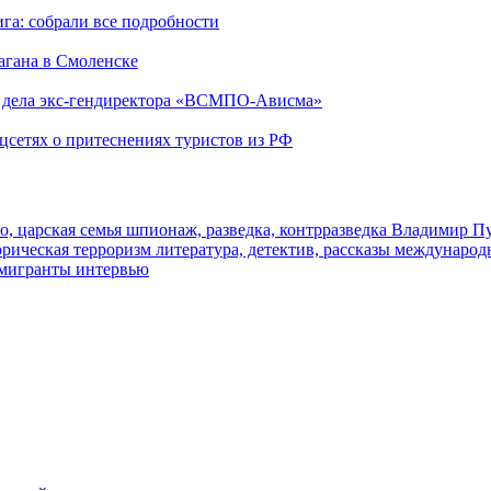
га: собрали все подробности
агана в Смоленске
ю дела экс-гендиректора «ВСМПО-Ависма»
оцсетях о притеснениях туристов из РФ
о, царская семья
шпионаж, разведка, контрразведка
Владимир П
торическая
терроризм
литература, детектив, рассказы
международ
 мигранты
интервью