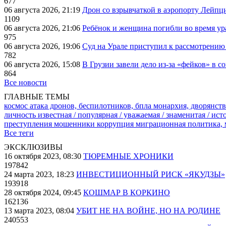
677
06 августа 2026, 21:19
Дрон со взрывчаткой в аэропорту Лейпци
1109
06 августа 2026, 21:06
Ребёнок и женщина погибли во время ур
975
06 августа 2026, 19:06
Суд на Урале приступил к рассмотрени
782
06 августа 2026, 15:08
В Грузии завели дело из-за «фейков» в с
864
Все новости
ГЛАВНЫЕ ТЕМЫ
космос
атака дронов, беспилотников, бпла
монархия, дворянств
личность известная / популярная / уважаемая / знаменитая / ис
преступления
мошенники
коррупция
миграционная политика,
Все теги
ЭКСКЛЮЗИВЫ
16 октября 2023, 08:30
ТЮРЕМНЫЕ ХРОНИКИ
197842
24 марта 2023, 18:23
ИНВЕСТИЦИОННЫЙ РИСК «ЯКУДЗЫ»
193918
28 октября 2024, 09:45
КОШМАР В КОРКИНО
162136
13 марта 2023, 08:04
УБИТ НЕ НА ВОЙНЕ, НО НА РОДИНЕ
240553