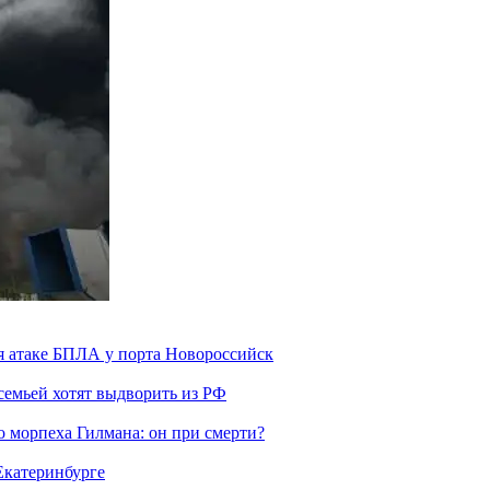
я атаке БПЛА у порта Новороссийск
семьей хотят выдворить из РФ
морпеха Гилмана: он при смерти?
 Екатеринбурге