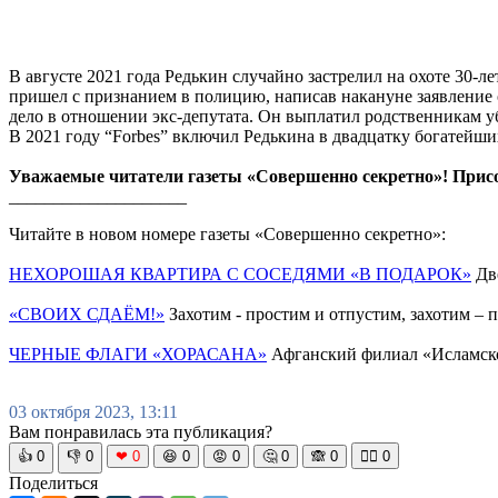
В августе 2021 года Редькин случайно застрелил на охоте 30-
пришел с признанием в полицию, написав накануне заявление о
дело в отношении экс-депутата. Он выплатил родственникам у
В 2021 году “Forbes” включил Редькина в двадцатку богатейши
Уважаемые читатели газеты «Совершенно секретно»! Прис
____________________
Читайте в новом номере газеты «Совершенно секретно»:
НЕХОРОШАЯ КВАРТИРА С СОСЕДЯМИ «В ПОДАРОК»
Две
«СВОИХ СДАЁМ!»
Захотим - простим и отпустим, захотим –
ЧЕРНЫЕ ФЛАГИ «ХОРАСАНА»
Афганский филиал «Исламско
03 октября 2023, 13:11
Вам понравилась эта публикация?
👍
0
👎
0
❤
0
😆
0
😡
0
🤔
0
🙈
0
🧘‍♀️
0
Поделиться