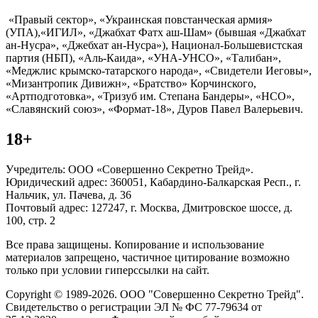
«Правый сектор», «Украинская повстанческая армия»
(УПА),«ИГИЛ», «Джабхат Фатх аш-Шам» (бывшая «Джабхат
ан-Нусра», «Джебхат ан-Нусра»), Национал-Большевистская
партия (НБП), «Аль-Каида», «УНА-УНСО», «Талибан»,
«Меджлис крымско-татарского народа», «Свидетели Иеговы»,
«Мизантропик Дивижн», «Братство» Корчинского,
«Артподготовка», «Тризуб им. Степана Бандеры», «НСО»,
«Славянский союз», «Формат-18», Дуров Павел Валерьевич.
18+
Учредитель: ООО «Совершенно Секретно Трейд».
Юридический адрес: 360051, Кабардино-Балкарская Респ., г.
Нальчик, ул. Пачева, д. 36
Почтовый адрес: 127247, г. Москва, Дмитровское шоссе, д.
100, стр. 2
Все права защищены. Копирование и использование
материалов запрещено, частичное цитирование возможно
только при условии гиперссылки на сайт.
Copyright © 1989-2026. ООО "Совершенно Секретно Трейд".
Свидетельство о регистрации ЭЛ № ФС 77-79634 от