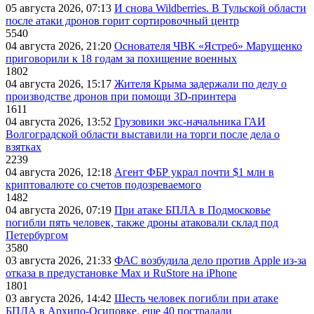
05 августа 2026, 07:13
И снова Wildberries. В Тульской области
после атаки дронов горит сортировочный центр
5540
04 августа 2026, 21:20
Основателя ЧВК «Ястреб» Марущенко
приговорили к 18 годам за похищение военных
1802
04 августа 2026, 15:17
Жителя Крыма задержали по делу о
производстве дронов при помощи 3D‑принтера
1611
04 августа 2026, 13:52
Грузовики экс-начальника ГАИ
Волгоградской области выставили на торги после дела о
взятках
2239
04 августа 2026, 12:18
Агент ФБР украл почти $1 млн в
криптовалюте со счетов подозреваемого
1482
04 августа 2026, 07:19
При атаке БПЛА в Подмосковье
погибли пять человек, также дроны атаковали склад под
Петербургом
3580
03 августа 2026, 21:33
ФАС возбудила дело против Apple из-за
отказа в предустановке Max и RuStore на iPhone
1801
03 августа 2026, 14:42
Шесть человек погибли при атаке
БПЛА в Архипо-Осиповке, еще 40 пострадали