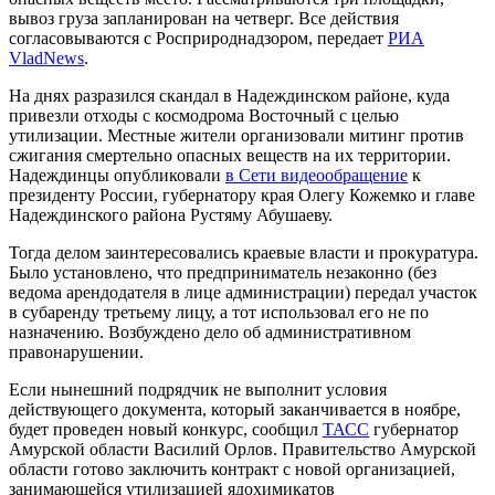
вывоз груза запланирован на четверг. Все действия
согласовываются с Росприроднадзором, передает
РИА
VladNews
.
На днях разразился скандал в Надеждинском районе, куда
привезли отходы с космодрома Восточный с целью
утилизации. Местные жители организовали митинг против
сжигания смертельно опасных веществ на их территории.
Надеждинцы опубликовали
в Сети видеообращение
к
президенту России, губернатору края Олегу Кожемко и главе
Надеждинского района Рустяму Абушаеву.
Тогда делом заинтересовались краевые власти и прокуратура.
Было установлено, что предприниматель незаконно (без
ведома арендодателя в лице администрации) передал участок
в субаренду третьему лицу, а тот использовал его не по
назначению. Возбуждено дело об административном
правонарушении.
Если нынешний подрядчик не выполнит условия
действующего документа, который заканчивается в ноябре,
будет проведен новый конкурс, сообщил
ТАСС
губернатор
Амурской области Василий Орлов. Правительство Амурской
области готово заключить контракт с новой организацией,
занимающейся утилизацией ядохимикатов