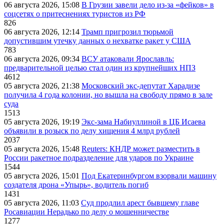
06 августа 2026, 15:08
В Грузии завели дело из-за «фейков» в
соцсетях о притеснениях туристов из РФ
826
06 августа 2026, 12:14
Трамп пригрозил тюрьмой
допустившим утечку данных о нехватке ракет у США
783
06 августа 2026, 09:34
ВСУ атаковали Ярославль:
предварительной целью стал один из крупнейших НПЗ
4612
05 августа 2026, 21:38
Московский экс-депутат Харадизе
получила 4 года колонии, но вышла на свободу прямо в зале
суда
1513
05 августа 2026, 19:19
Экс-зама Набиуллиной в ЦБ Исаева
объявили в розыск по делу хищения 4 млрд рублей
2037
05 августа 2026, 15:48
Reuters: КНДР может разместить в
России ракетное подразделение для ударов по Украине
1544
05 августа 2026, 15:01
Под Екатеринбургом взорвали машину
создателя дрона «Упырь», водитель погиб
1431
05 августа 2026, 11:03
Суд продлил арест бывшему главе
Росавиации Нерадько по делу о мошенничестве
1277