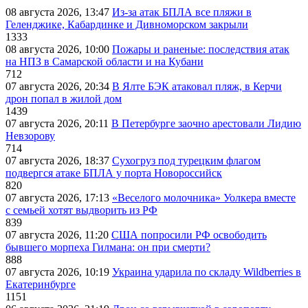
08 августа 2026, 13:47
Из-за атак БПЛА все пляжи в
Геленджике, Кабардинке и Дивноморском закрыли
1333
08 августа 2026, 10:00
Пожары и раненые: последствия атак
на НПЗ в Самарской области и на Кубани
712
07 августа 2026, 20:34
В Ялте БЭК атаковал пляж, в Керчи
дрон попал в жилой дом
1439
07 августа 2026, 20:11
В Петербурге заочно арестовали Лидию
Невзорову
714
07 августа 2026, 18:37
Сухогруз под турецким флагом
подвергся атаке БПЛА у порта Новороссийск
820
07 августа 2026, 17:13
«Веселого молочника» Уолкера вместе
с семьей хотят выдворить из РФ
839
07 августа 2026, 11:20
США попросили РФ освободить
бывшего морпеха Гилмана: он при смерти?
888
07 августа 2026, 10:19
Украина ударила по складу Wildberries в
Екатеринбурге
1151