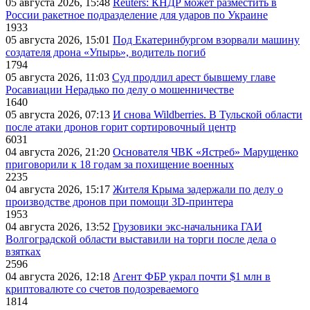
05 августа 2026, 15:48
Reuters: КНДР может разместить в
России ракетное подразделение для ударов по Украине
1933
05 августа 2026, 15:01
Под Екатеринбургом взорвали машину
создателя дрона «Упырь», водитель погиб
1794
05 августа 2026, 11:03
Суд продлил арест бывшему главе
Росавиации Нерадько по делу о мошенничестве
1640
05 августа 2026, 07:13
И снова Wildberries. В Тульской области
после атаки дронов горит сортировочный центр
6031
04 августа 2026, 21:20
Основателя ЧВК «Ястреб» Марущенко
приговорили к 18 годам за похищение военных
2235
04 августа 2026, 15:17
Жителя Крыма задержали по делу о
производстве дронов при помощи 3D‑принтера
1953
04 августа 2026, 13:52
Грузовики экс-начальника ГАИ
Волгоградской области выставили на торги после дела о
взятках
2596
04 августа 2026, 12:18
Агент ФБР украл почти $1 млн в
криптовалюте со счетов подозреваемого
1814