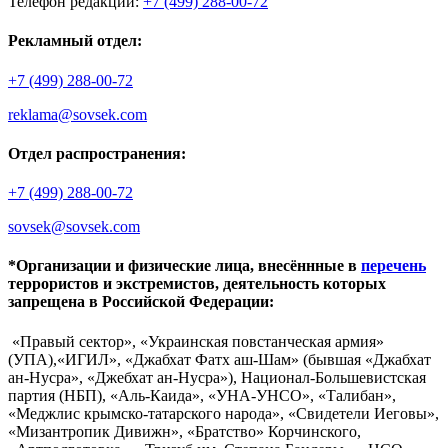
Телефон редакции:
+7 (499) 288-00-72
Рекламный отдел:
+7 (499) 288-00-72
reklama@sovsek.com
Отдел распространения:
+7 (499) 288-00-72
sovsek@sovsek.com
*Организации и физические лица, внесённные в
перечень
террористов и экстремистов, деятельность которых
запрещена в Российской Федерации:
«Правый сектор», «Украинская повстанческая армия»
(УПА),«ИГИЛ», «Джабхат Фатх аш-Шам» (бывшая «Джабхат
ан-Нусра», «Джебхат ан-Нусра»), Национал-Большевистская
партия (НБП), «Аль-Каида», «УНА-УНСО», «Талибан»,
«Меджлис крымско-татарского народа», «Свидетели Иеговы»,
«Мизантропик Дивижн», «Братство» Корчинского,