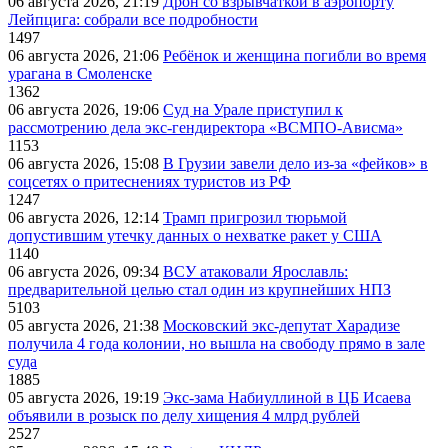
06 августа 2026, 21:19
Дрон со взрывчаткой в аэропорту
Лейпцига: собрали все подробности
1497
06 августа 2026, 21:06
Ребёнок и женщина погибли во время
урагана в Смоленске
1362
06 августа 2026, 19:06
Суд на Урале приступил к
рассмотрению дела экс-гендиректора «ВСМПО-Ависма»
1153
06 августа 2026, 15:08
В Грузии завели дело из-за «фейков» в
соцсетях о притеснениях туристов из РФ
1247
06 августа 2026, 12:14
Трамп пригрозил тюрьмой
допустившим утечку данных о нехватке ракет у США
1140
06 августа 2026, 09:34
ВСУ атаковали Ярославль:
предварительной целью стал один из крупнейших НПЗ
5103
05 августа 2026, 21:38
Московский экс-депутат Харадизе
получила 4 года колонии, но вышла на свободу прямо в зале
суда
1885
05 августа 2026, 19:19
Экс-зама Набиуллиной в ЦБ Исаева
объявили в розыск по делу хищения 4 млрд рублей
2527