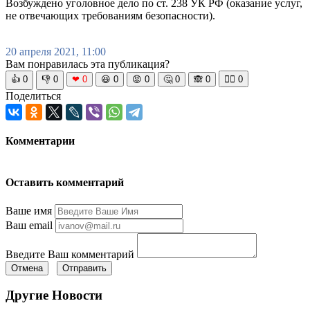
Возбуждено уголовное дело по ст. 238 УК РФ (оказание услуг,
не отвечающих требованиям безопасности).
20 апреля 2021, 11:00
Вам понравилась эта публикация?
👍
0
👎
0
❤
0
😆
0
😡
0
🤔
0
🙈
0
🧘‍♀️
0
Поделиться
Комментарии
Оставить комментарий
Ваше имя
Ваш email
Введите Ваш комментарий
Отмена
Отправить
Другие Новости