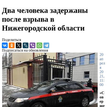
Два человека задержаны
после взрыва в
Нижегородской области
Поделиться
Подписаться на обновления
20
ап
рел
я
20
21,
11:
00
«С
ов
ер
ше