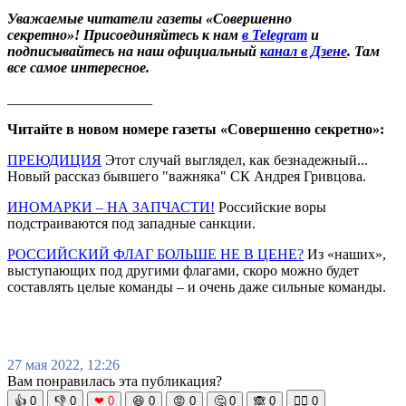
Уважаемые читатели газеты «Совершенно
секретно»! Присоединяйтесь к нам
в Telegram
и
подписывайтесь на наш официальный
канал в Дзене
. Там
все самое интересное.
____________________
Читайте в новом номере газеты «Совершенно секретно»:
ПРЕЮДИЦИЯ
Этот случай выглядел, как безнадежный...
Новый рассказ бывшего "важняка" СК Андрея Гривцова.
ИНОМАРКИ – НА ЗАПЧАСТИ!
Российские воры
подстраиваются под западные санкции.
РОССИЙСКИЙ ФЛАГ БОЛЬШЕ НЕ В ЦЕНЕ?
Из «наших»,
выступающих под другими флагами, скоро можно будет
составлять целые команды – и очень даже сильные команды.
27 мая 2022, 12:26
Вам понравилась эта публикация?
👍
0
👎
0
❤
0
😆
0
😡
0
🤔
0
🙈
0
🧘‍♀️
0