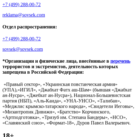
+7 (499) 288-00-72
reklama@sovsek.com
Отдел распространения:
+7 (499) 288-00-72
sovsek@sovsek.com
*Организации и физические лица, внесённные в
перечень
террористов и экстремистов, деятельность которых
запрещена в Российской Федерации:
«Правый сектор», «Украинская повстанческая армия»
(УПА),«ИГИЛ», «Джабхат Фатх аш-Шам» (бывшая «Джабхат
ан-Нусра», «Джебхат ан-Нусра»), Национал-Большевистская
партия (НБП), «Аль-Каида», «УНА-УНСО», «Талибан»,
«Меджлис крымско-татарского народа», «Свидетели Иеговы»,
«Мизантропик Дивижн», «Братство» Корчинского,
«Артподготовка», «Тризуб им. Степана Бандеры», «НСО»,
«Славянский союз», «Формат-18», Дуров Павел Валерьевич.
18+