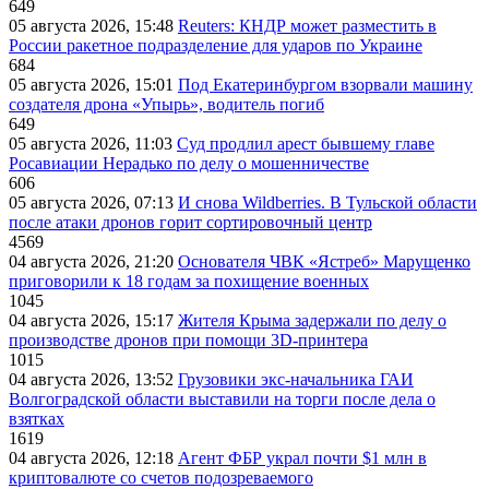
649
05 августа 2026, 15:48
Reuters: КНДР может разместить в
России ракетное подразделение для ударов по Украине
684
05 августа 2026, 15:01
Под Екатеринбургом взорвали машину
создателя дрона «Упырь», водитель погиб
649
05 августа 2026, 11:03
Суд продлил арест бывшему главе
Росавиации Нерадько по делу о мошенничестве
606
05 августа 2026, 07:13
И снова Wildberries. В Тульской области
после атаки дронов горит сортировочный центр
4569
04 августа 2026, 21:20
Основателя ЧВК «Ястреб» Марущенко
приговорили к 18 годам за похищение военных
1045
04 августа 2026, 15:17
Жителя Крыма задержали по делу о
производстве дронов при помощи 3D‑принтера
1015
04 августа 2026, 13:52
Грузовики экс-начальника ГАИ
Волгоградской области выставили на торги после дела о
взятках
1619
04 августа 2026, 12:18
Агент ФБР украл почти $1 млн в
криптовалюте со счетов подозреваемого