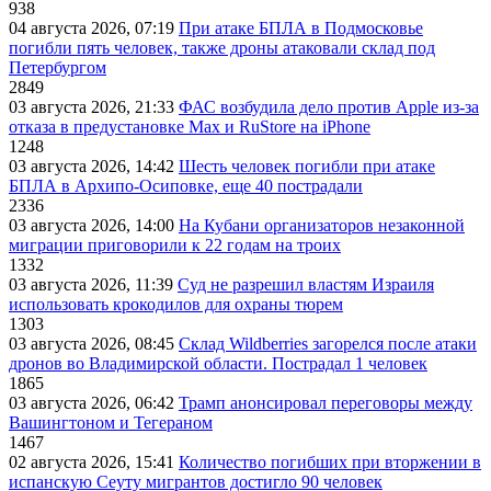
938
04 августа 2026, 07:19
При атаке БПЛА в Подмосковье
погибли пять человек, также дроны атаковали склад под
Петербургом
2849
03 августа 2026, 21:33
ФАС возбудила дело против Apple из-за
отказа в предустановке Max и RuStore на iPhone
1248
03 августа 2026, 14:42
Шесть человек погибли при атаке
БПЛА в Архипо-Осиповке, еще 40 пострадали
2336
03 августа 2026, 14:00
На Кубани организаторов незаконной
миграции приговорили к 22 годам на троих
1332
03 августа 2026, 11:39
Суд не разрешил властям Израиля
использовать крокодилов для охраны тюрем
1303
03 августа 2026, 08:45
Склад Wildberries загорелся после атаки
дронов во Владимирской области. Пострадал 1 человек
1865
03 августа 2026, 06:42
Трамп анонсировал переговоры между
Вашингтоном и Тегераном
1467
02 августа 2026, 15:41
Количество погибших при вторжении в
испанскую Сеуту мигрантов достигло 90 человек