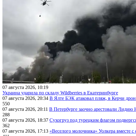
07 августа 2026, 10:19
Украина ударила по складу Wildberries в Екатеринбурге
07 августа 2026, 20:34
В Ялте БЭК атаковал пляж, в Керчи дрон
550
07 августа 2026, 20:11
В Петербурге заочно арестовали Лидию 
288
07 августа 2026, 18:37
Сухогруз под турецким флагом подвергс
362
07 августа 2026, 17:13
«Веселого молочника» Уолкера вместе с 