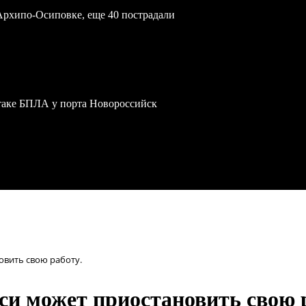
Архипо-Осиповке, еще 40 пострадали
атаке БПЛА у порта Новороссийск
овить свою работу.
си может приостановить свою р