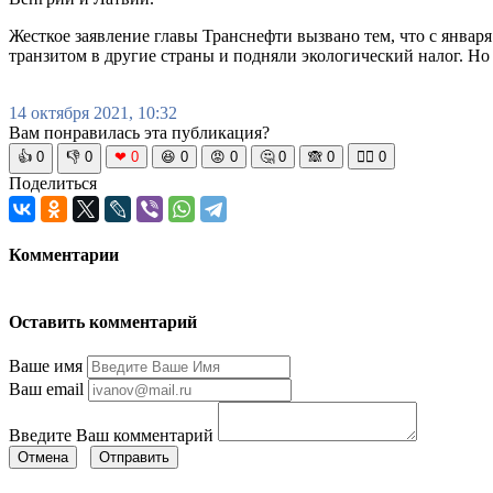
Жесткое заявление главы Транснефти вызвано тем, что с января
транзитом в другие страны и подняли экологический налог. Но
14 октября 2021, 10:32
Вам понравилась эта публикация?
👍
0
👎
0
❤
0
😆
0
😡
0
🤔
0
🙈
0
🧘‍♀️
0
Поделиться
Комментарии
Оставить комментарий
Ваше имя
Ваш email
Введите Ваш комментарий
Отмена
Отправить