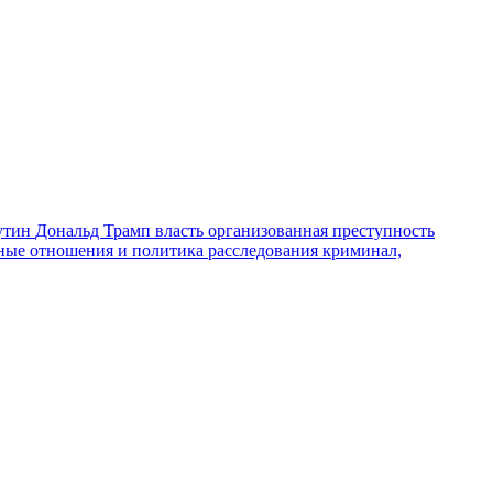
утин
Дональд Трамп
власть
организованная преступность
ные отношения и политика
расследования
криминал,