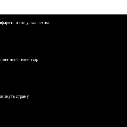
нфаркта и инсульта летом
упленный телевизор
окинуть страну