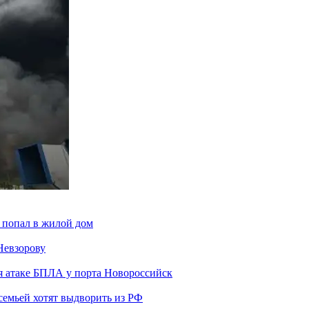
 попал в жилой дом
Невзорову
я атаке БПЛА у порта Новороссийск
семьей хотят выдворить из РФ