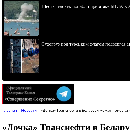
Шесть человек погибли при атаке БПЛА в 
Сухогруз под турецким флагом подвергся 
Главная
Новости
«Дочка» Транснефти в Беларуси может приостан
«Дочка» Транснефти в Белару