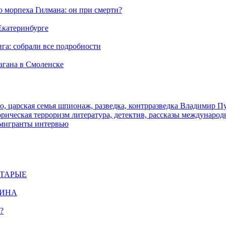
морпеха Гилмана: он при смерти?
 Екатеринбурге
га: собрали все подробности
агана в Смоленске
о, царская семья
шпионаж, разведка, контрразведка
Владимир П
торическая
терроризм
литература, детектив, рассказы
международ
 мигранты
интервью
СТАРЫЕ
ЩИНА
?