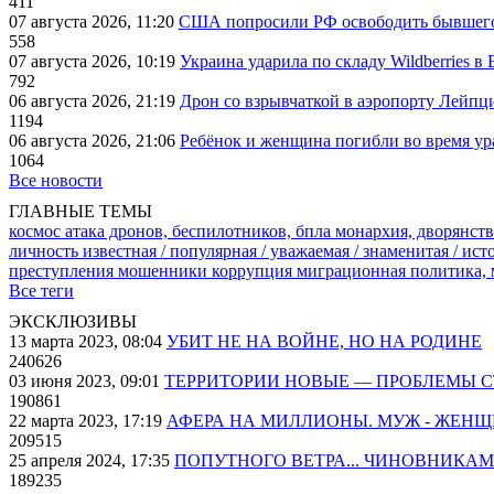
411
07 августа 2026, 11:20
США попросили РФ освободить бывшего 
558
07 августа 2026, 10:19
Украина ударила по складу Wildberries в
792
06 августа 2026, 21:19
Дрон со взрывчаткой в аэропорту Лейпци
1194
06 августа 2026, 21:06
Ребёнок и женщина погибли во время ур
1064
Все новости
ГЛАВНЫЕ ТЕМЫ
космос
атака дронов, беспилотников, бпла
монархия, дворянств
личность известная / популярная / уважаемая / знаменитая / ис
преступления
мошенники
коррупция
миграционная политика,
Все теги
ЭКСКЛЮЗИВЫ
13 марта 2023, 08:04
УБИТ НЕ НА ВОЙНЕ, НО НА РОДИНЕ
240626
03 июня 2023, 09:01
ТЕРРИТОРИИ НОВЫЕ — ПРОБЛЕМЫ 
190861
22 марта 2023, 17:19
АФЕРА НА МИЛЛИОНЫ. МУЖ - ЖЕН
209515
25 апреля 2024, 17:35
ПОПУТНОГО ВЕТРА... ЧИНОВНИКАМ
189235