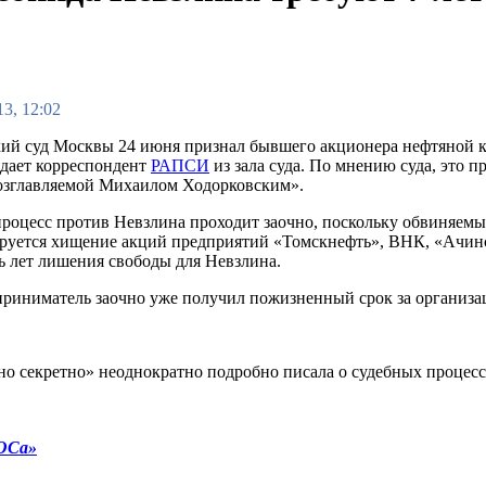
3, 12:02
й суд Москвы 24 июня признал бывшего акционера нефтяной
едает корреспондент
РАПСИ
из зала суда. По мнению суда, это 
озглавляемой Михаилом Ходорковским».
роцесс против Невзлина проходит заочно, поскольку обвиняемы
уется хищение акций предприятий «Томскнефть», ВНК, «Ачинс
мь лет лишения свободы для Невзлина.
приниматель заочно уже получил пожизненный срок за организа
о секретно» неоднократно подробно писала о судебных процесс
КОСа»