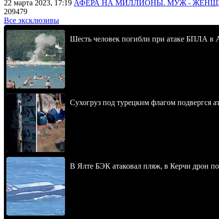
22 марта 2023, 17:19
АФЕРА НА МИЛЛИОНЫ. МУЖ - ЖЕН
209479
Все эксклюзивы
Шесть человек погибли при атаке БПЛА в 
Сухогруз под турецким флагом подвергся 
В Ялте БЭК атаковал пляж, в Керчи дрон п