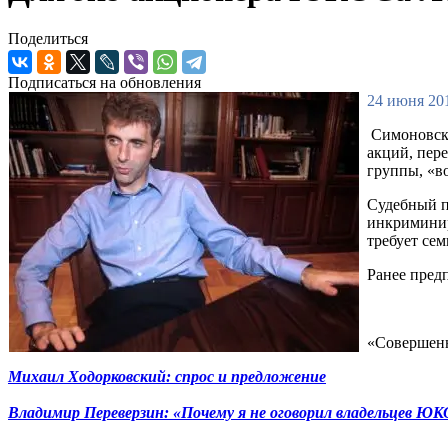
Поделиться
Подписаться на обновления
24 июня 201
Симоновски
акций, пер
группы, «в
Судебный п
инкриминир
требует се
Ранее пред
«Совершенн
Михаил Ходорковский: спрос и предложение
Владимир Переверзин: «Почему я не оговорил владельцев Ю