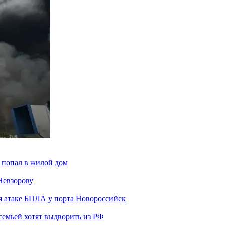
 попал в жилой дом
Невзорову
я атаке БПЛА у порта Новороссийск
семьей хотят выдворить из РФ