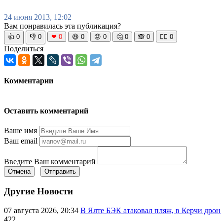
24 июня 2013, 12:02
Вам понравилась эта публикация?
👍
0
👎
0
❤
0
😆
0
😡
0
🤔
0
🙈
0
🧘‍♀️
0
Поделиться
Комментарии
Оставить комментарий
Ваше имя
Ваш email
Введите Ваш комментарий
Отмена
Отправить
Другие Новости
07 августа 2026, 20:34
В Ялте БЭК атаковал пляж, в Керчи дрон
422