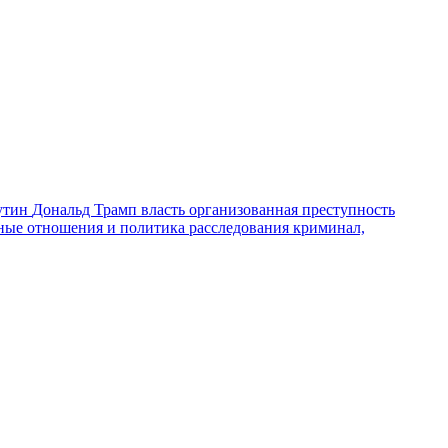
утин
Дональд Трамп
власть
организованная преступность
ные отношения и политика
расследования
криминал,