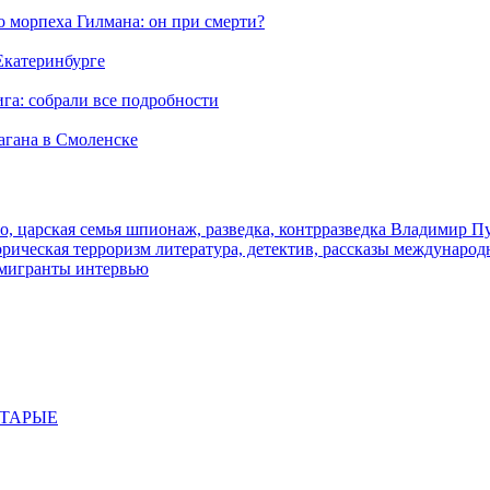
морпеха Гилмана: он при смерти?
 Екатеринбурге
га: собрали все подробности
агана в Смоленске
о, царская семья
шпионаж, разведка, контрразведка
Владимир П
торическая
терроризм
литература, детектив, рассказы
международ
 мигранты
интервью
СТАРЫЕ