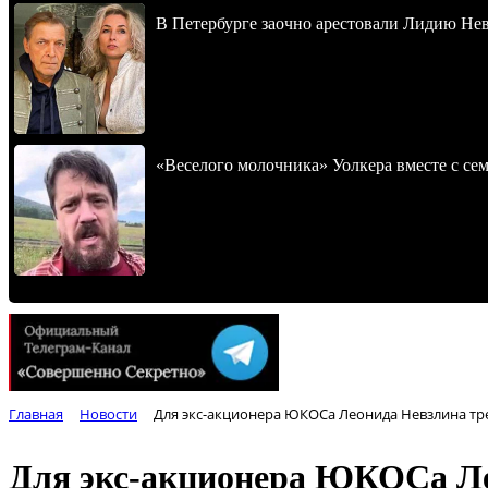
В Петербурге заочно арестовали Лидию Не
«Веселого молочника» Уолкера вместе с се
Главная
Новости
Для экс-акционера ЮКОСа Леонида Невзлина тр
Для экс-акционера ЮКОСа Ле