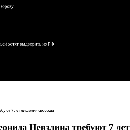
взорову
мьей хотят выдворить из РФ
ебуют 7 лет лишения свободы
онида Невзлина требуют 7 ле