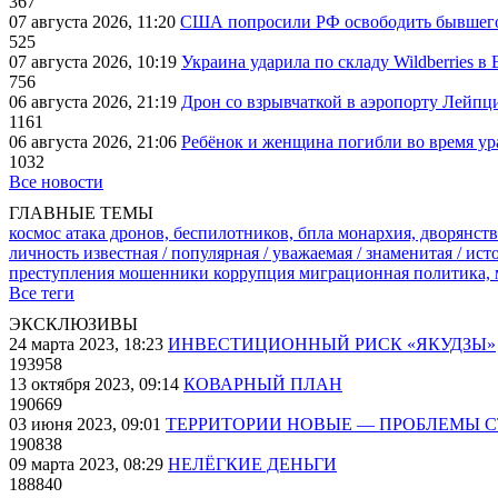
367
07 августа 2026, 11:20
США попросили РФ освободить бывшего 
525
07 августа 2026, 10:19
Украина ударила по складу Wildberries в
756
06 августа 2026, 21:19
Дрон со взрывчаткой в аэропорту Лейпци
1161
06 августа 2026, 21:06
Ребёнок и женщина погибли во время ур
1032
Все новости
ГЛАВНЫЕ ТЕМЫ
космос
атака дронов, беспилотников, бпла
монархия, дворянств
личность известная / популярная / уважаемая / знаменитая / ис
преступления
мошенники
коррупция
миграционная политика,
Все теги
ЭКСКЛЮЗИВЫ
24 марта 2023, 18:23
ИНВЕСТИЦИОННЫЙ РИСК «ЯКУДЗЫ»
193958
13 октября 2023, 09:14
КОВАРНЫЙ ПЛАН
190669
03 июня 2023, 09:01
ТЕРРИТОРИИ НОВЫЕ — ПРОБЛЕМЫ 
190838
09 марта 2023, 08:29
НЕЛЁГКИЕ ДЕНЬГИ
188840