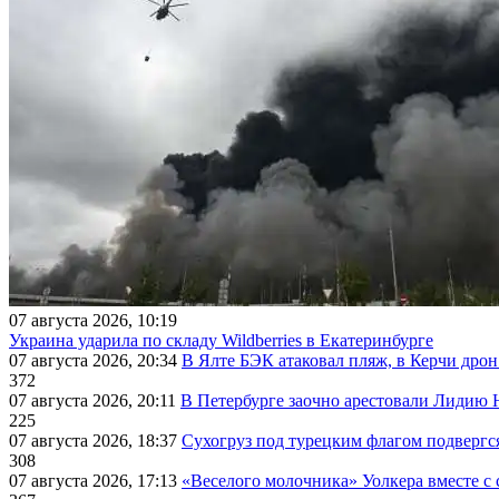
07 августа 2026, 10:19
Украина ударила по складу Wildberries в Екатеринбурге
07 августа 2026, 20:34
В Ялте БЭК атаковал пляж, в Керчи дрон
372
07 августа 2026, 20:11
В Петербурге заочно арестовали Лидию 
225
07 августа 2026, 18:37
Сухогруз под турецким флагом подвергс
308
07 августа 2026, 17:13
«Веселого молочника» Уолкера вместе с 