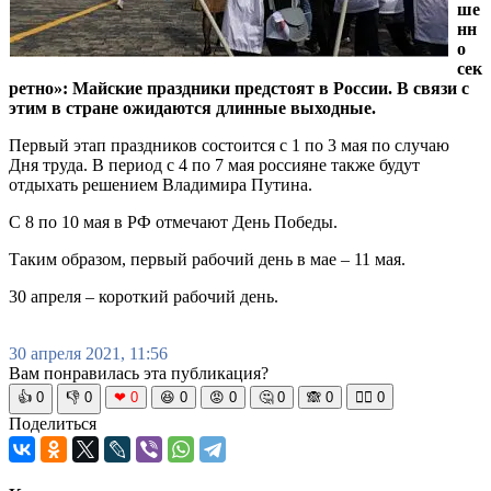
ше
нн
о
сек
ретно»: Майские праздники предстоят в России. В связи с
этим в стране ожидаются длинные выходные.
Первый этап праздников состоится с 1 по 3 мая по случаю
Дня труда. В период с 4 по 7 мая россияне также будут
отдыхать решением Владимира Путина.
С 8 по 10 мая в РФ отмечают День Победы.
Таким образом, первый рабочий день в мае – 11 мая.
30 апреля – короткий рабочий день.
30 апреля 2021, 11:56
Вам понравилась эта публикация?
👍
0
👎
0
❤
0
😆
0
😡
0
🤔
0
🙈
0
🧘‍♀️
0
Поделиться