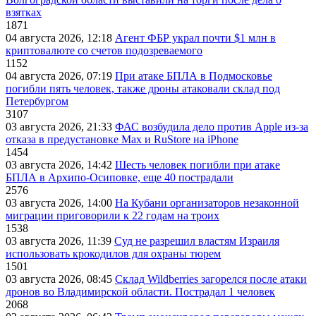
взятках
1871
04 августа 2026, 12:18
Агент ФБР украл почти $1 млн в
криптовалюте со счетов подозреваемого
1152
04 августа 2026, 07:19
При атаке БПЛА в Подмосковье
погибли пять человек, также дроны атаковали склад под
Петербургом
3107
03 августа 2026, 21:33
ФАС возбудила дело против Apple из-за
отказа в предустановке Max и RuStore на iPhone
1454
03 августа 2026, 14:42
Шесть человек погибли при атаке
БПЛА в Архипо-Осиповке, еще 40 пострадали
2576
03 августа 2026, 14:00
На Кубани организаторов незаконной
миграции приговорили к 22 годам на троих
1538
03 августа 2026, 11:39
Суд не разрешил властям Израиля
использовать крокодилов для охраны тюрем
1501
03 августа 2026, 08:45
Склад Wildberries загорелся после атаки
дронов во Владимирской области. Пострадал 1 человек
2068