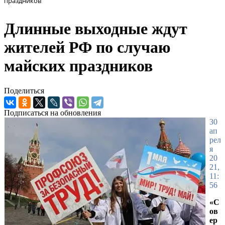
праздников
Длинные выходные ждут
жителей РФ по случаю
майских праздников
Поделиться
Подписаться на обновления
30
ап
рел
я
20
21,
11:
56
«С
ов
ер