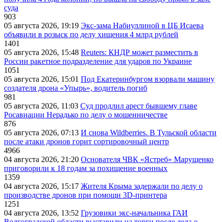
суда
903
05 августа 2026, 19:19
Экс-зама Набиуллиной в ЦБ Исаева
объявили в розыск по делу хищения 4 млрд рублей
1401
05 августа 2026, 15:48
Reuters: КНДР может разместить в
России ракетное подразделение для ударов по Украине
1051
05 августа 2026, 15:01
Под Екатеринбургом взорвали машину
создателя дрона «Упырь», водитель погиб
981
05 августа 2026, 11:03
Суд продлил арест бывшему главе
Росавиации Нерадько по делу о мошенничестве
876
05 августа 2026, 07:13
И снова Wildberries. В Тульской области
после атаки дронов горит сортировочный центр
4966
04 августа 2026, 21:20
Основателя ЧВК «Ястреб» Марущенко
приговорили к 18 годам за похищение военных
1359
04 августа 2026, 15:17
Жителя Крыма задержали по делу о
производстве дронов при помощи 3D‑принтера
1251
04 августа 2026, 13:52
Грузовики экс-начальника ГАИ
Волгоградской области выставили на торги после дела о