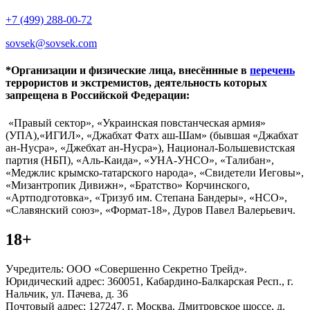
+7 (499) 288-00-72
sovsek@sovsek.com
*Организации и физические лица, внесённные в
перечень
террористов и экстремистов, деятельность которых
запрещена в Российской Федерации:
«Правый сектор», «Украинская повстанческая армия»
(УПА),«ИГИЛ», «Джабхат Фатх аш-Шам» (бывшая «Джабхат
ан-Нусра», «Джебхат ан-Нусра»), Национал-Большевистская
партия (НБП), «Аль-Каида», «УНА-УНСО», «Талибан»,
«Меджлис крымско-татарского народа», «Свидетели Иеговы»,
«Мизантропик Дивижн», «Братство» Корчинского,
«Артподготовка», «Тризуб им. Степана Бандеры», «НСО»,
«Славянский союз», «Формат-18», Дуров Павел Валерьевич.
18+
Учредитель: ООО «Совершенно Секретно Трейд».
Юридический адрес: 360051, Кабардино-Балкарская Респ., г.
Нальчик, ул. Пачева, д. 36
Почтовый адрес: 127247, г. Москва, Дмитровское шоссе, д.