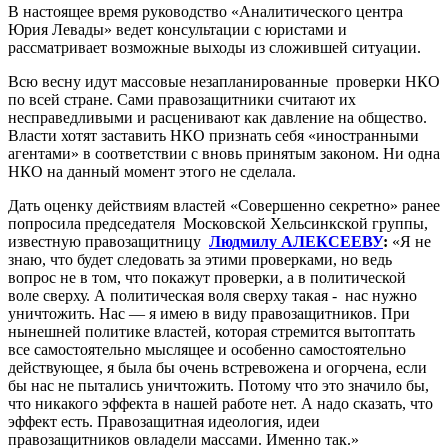
В настоящее время руководство «Аналитического центра
Юрия Левады» ведет консультации с юристами и
рассматривает возможные выходы из сложившей ситуации.
Всю весну идут массовые незапланированные проверки НКО
по всей стране. Сами правозащитники считают их
несправедливыми и расценивают как давление на общество.
Власти хотят заставить НКО признать себя «иностранными
агентами» в соответствии с вновь принятым законом. Ни одна
НКО на данный момент этого не сделала.
Дать оценку действиям властей «Совершенно секретно» ранее
попросила председателя Московской Хельсинкской группы,
известную правозащитницу
Людмилу АЛЕКСЕЕВУ
:
«Я не
знаю, что будет следовать за этими проверками, но ведь
вопрос не в том, что покажут проверки, а в политической
воле сверху. А политическая воля сверху такая - нас нужно
уничтожить. Нас — я имею в виду правозащитников. При
нынешней политике властей, которая стремится вытоптать
все самостоятельно мыслящее и особенно самостоятельно
действующее, я была бы очень встревожена и огорчена, если
бы нас не пытались уничтожить. Потому что это значило бы,
что никакого эффекта в нашей работе нет. А надо сказать, что
эффект есть. Правозащитная идеология, идеи
правозащитников овладели массами. Именно так.»