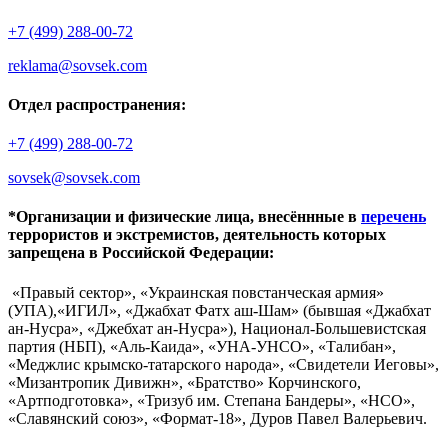
+7 (499) 288-00-72
reklama@sovsek.com
Отдел распространения:
+7 (499) 288-00-72
sovsek@sovsek.com
*Организации и физические лица, внесённные в
перечень
террористов и экстремистов, деятельность которых
запрещена в Российской Федерации:
«Правый сектор», «Украинская повстанческая армия»
(УПА),«ИГИЛ», «Джабхат Фатх аш-Шам» (бывшая «Джабхат
ан-Нусра», «Джебхат ан-Нусра»), Национал-Большевистская
партия (НБП), «Аль-Каида», «УНА-УНСО», «Талибан»,
«Меджлис крымско-татарского народа», «Свидетели Иеговы»,
«Мизантропик Дивижн», «Братство» Корчинского,
«Артподготовка», «Тризуб им. Степана Бандеры», «НСО»,
«Славянский союз», «Формат-18», Дуров Павел Валерьевич.