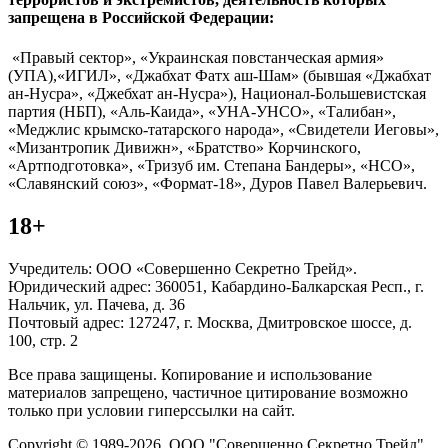
запрещена в Российской Федерации:
«Правый сектор», «Украинская повстанческая армия»
(УПА),«ИГИЛ», «Джабхат Фатх аш-Шам» (бывшая «Джабхат
ан-Нусра», «Джебхат ан-Нусра»), Национал-Большевистская
партия (НБП), «Аль-Каида», «УНА-УНСО», «Талибан»,
«Меджлис крымско-татарского народа», «Свидетели Иеговы»,
«Мизантропик Дивижн», «Братство» Корчинского,
«Артподготовка», «Тризуб им. Степана Бандеры», «НСО»,
«Славянский союз», «Формат-18», Дуров Павел Валерьевич.
18+
Учредитель: ООО «Совершенно Секретно Трейд».
Юридический адрес: 360051, Кабардино-Балкарская Респ., г.
Нальчик, ул. Пачева, д. 36
Почтовый адрес: 127247, г. Москва, Дмитровское шоссе, д.
100, стр. 2
Все права защищены. Копирование и использование
материалов запрещено, частичное цитирование возможно
только при условии гиперссылки на сайт.
Copyright © 1989-2026. ООО "Совершенно Секретно Трейд".