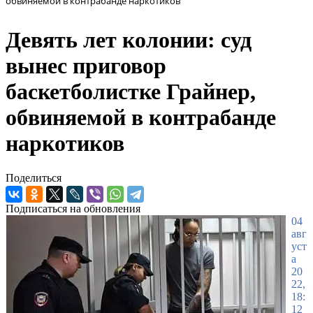
обвиняемой в контрабанде наркотиков
Девять лет колонии: суд
вынес приговор
баскетболистке Грайнер,
обвиняемой в контрабанде
наркотиков
Поделиться
Подписаться на обновления
04
авг
уст
а
20
22,
18:
12