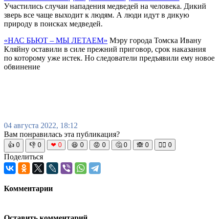
Участились случаи нападения медведей на человека. Дикий
зверь все чаще выходит к людям. А люди идут в дикую
природу в поисках медведей.
«НАС БЬЮТ – МЫ ЛЕТАЕМ»
Мэру города Томска Ивану
Кляйну оставили в силе прежний приговор, срок наказания
по которому уже истек. Но следователи предъявили ему новое
обвинение
04 августа 2022, 18:12
Вам понравилась эта публикация?
👍
0
👎
0
❤
0
😆
0
😡
0
🤔
0
🙈
0
🧘‍♀️
0
Поделиться
Комментарии
Оставить комментарий