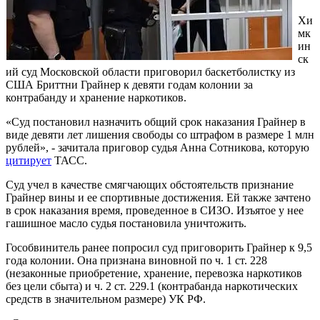
Хи
мк
ин
ск
ий суд Московской области приговорил баскетболистку из
США Бриттни Грайнер к девяти годам колонии за
контрабанду и хранение наркотиков.
«Суд постановил назначить общий срок наказания Грайнер в
виде девяти лет лишения свободы со штрафом в размере 1 млн
рублей», - зачитала приговор судья Анна Сотникова, которую
цитирует
ТАСС.
Суд учел в качестве смягчающих обстоятельств признание
Грайнер вины и ее спортивные достижения. Ей также зачтено
в срок наказания время, проведенное в СИЗО. Изъятое у нее
гашишное масло судья постановила уничтожить.
Гособвинитель ранее попросил суд приговорить Грайнер к 9,5
года колонии. Она признана виновной по ч. 1 ст. 228
(незаконные приобретение, хранение, перевозка наркотиков
без цели сбыта) и ч. 2 ст. 229.1 (контрабанда наркотических
средств в значительном размере) УК РФ.