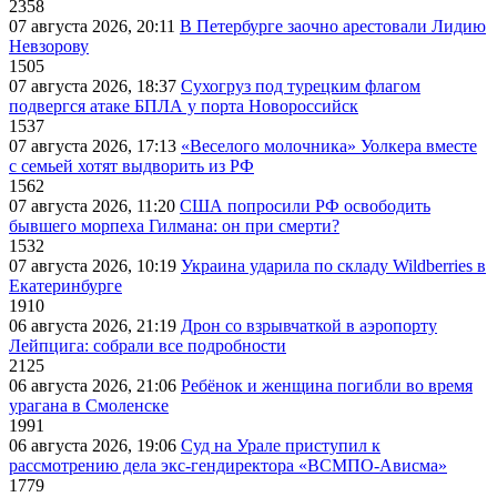
2358
07 августа 2026, 20:11
В Петербурге заочно арестовали Лидию
Невзорову
1505
07 августа 2026, 18:37
Сухогруз под турецким флагом
подвергся атаке БПЛА у порта Новороссийск
1537
07 августа 2026, 17:13
«Веселого молочника» Уолкера вместе
с семьей хотят выдворить из РФ
1562
07 августа 2026, 11:20
США попросили РФ освободить
бывшего морпеха Гилмана: он при смерти?
1532
07 августа 2026, 10:19
Украина ударила по складу Wildberries в
Екатеринбурге
1910
06 августа 2026, 21:19
Дрон со взрывчаткой в аэропорту
Лейпцига: собрали все подробности
2125
06 августа 2026, 21:06
Ребёнок и женщина погибли во время
урагана в Смоленске
1991
06 августа 2026, 19:06
Суд на Урале приступил к
рассмотрению дела экс-гендиректора «ВСМПО-Ависма»
1779