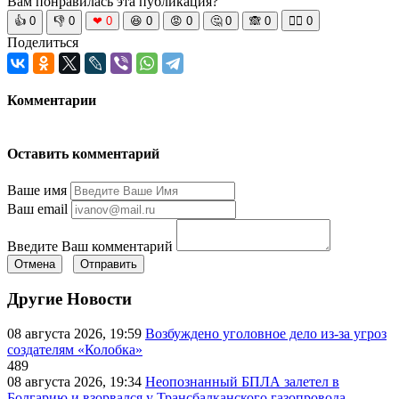
Вам понравилась эта публикация?
👍
0
👎
0
❤
0
😆
0
😡
0
🤔
0
🙈
0
🧘‍♀️
0
Поделиться
Комментарии
Оставить комментарий
Ваше имя
Ваш email
Введите Ваш комментарий
Отмена
Отправить
Другие Новости
08 августа 2026, 19:59
Возбуждено уголовное дело из-за угроз
создателям «Колобка»
489
08 августа 2026, 19:34
Неопознанный БПЛА залетел в
Болгарию и взорвался у Трансбалканского газопровода