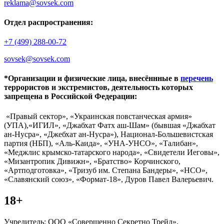
reklama@sovsek.com
Отдел распространения:
+7 (499) 288-00-72
sovsek@sovsek.com
*Организации и физические лица, внесённные в
перечень
террористов и экстремистов, деятельность которых
запрещена в Российской Федерации:
«Правый сектор», «Украинская повстанческая армия»
(УПА),«ИГИЛ», «Джабхат Фатх аш-Шам» (бывшая «Джабхат
ан-Нусра», «Джебхат ан-Нусра»), Национал-Большевистская
партия (НБП), «Аль-Каида», «УНА-УНСО», «Талибан»,
«Меджлис крымско-татарского народа», «Свидетели Иеговы»,
«Мизантропик Дивижн», «Братство» Корчинского,
«Артподготовка», «Тризуб им. Степана Бандеры», «НСО»,
«Славянский союз», «Формат-18», Дуров Павел Валерьевич.
18+
Учредитель: ООО «Совершенно Секретно Трейд».