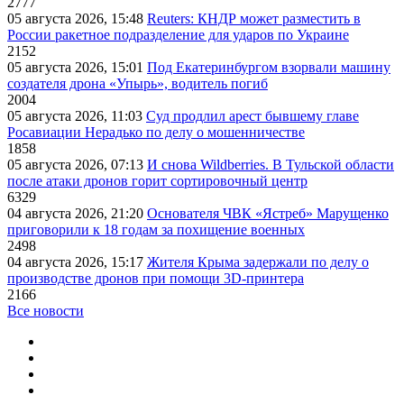
2777
05 августа 2026, 15:48
Reuters: КНДР может разместить в
России ракетное подразделение для ударов по Украине
2152
05 августа 2026, 15:01
Под Екатеринбургом взорвали машину
создателя дрона «Упырь», водитель погиб
2004
05 августа 2026, 11:03
Суд продлил арест бывшему главе
Росавиации Нерадько по делу о мошенничестве
1858
05 августа 2026, 07:13
И снова Wildberries. В Тульской области
после атаки дронов горит сортировочный центр
6329
04 августа 2026, 21:20
Основателя ЧВК «Ястреб» Марущенко
приговорили к 18 годам за похищение военных
2498
04 августа 2026, 15:17
Жителя Крыма задержали по делу о
производстве дронов при помощи 3D‑принтера
2166
Все новости