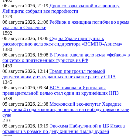
1402
06 августа 2026, 21:19
Дрон со взрывчаткой в аэропорту
Лейпцига: собрали все подробности
1729
06 августа 2026, 21:06
Ребёнок и женщина погибли во время
урагана в Смоленске
1592
06 августа 2026, 19:06
Суд на Урале приступил к
рассмотрению дела экс-гендиректора «ВСМПО-Ависма»
1380
06 августа 2026, 15:08
В Грузии завели дело из-за «фейков» в
соцсетях о притеснениях туристов из РФ
1459
06 августа 2026, 12:14
Трамп пригрозил тюрьмой
допустившим утечку данных о нехватке ракет у США
1345
06 августа 2026, 09:34
ВСУ атаковали Ярославль:
предварительной целью стал один из крупнейших НПЗ
5338
05 августа 2026, 21:38
Московский экс-депутат Харадизе
получила 4 года колонии, но вышла на свободу прямо в зале
суда
2101
05 августа 2026, 19:19
Экс-зама Набиуллиной в ЦБ Исаева
объявили в розыск по делу хищения 4 млрд рублей