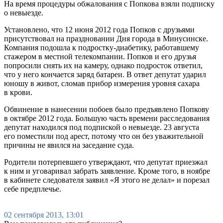
На время процедуры обжалования с Попкова взяли подписку
о невыезде.
Установлено, что 12 июня 2012 года Попков с друзьями
присутствовал на праздновании Дня города в Минусинске.
Компания подошла к подростку-диабетику, работавшему
стажером в местной телекомпании. Попков и его друзья
попросили снять их на камеру, однако подросток ответил,
что у него кончается заряд батареи. В ответ депутат ударил
юношу в живот, сломав прибор измерения уровня сахара
в крови.
Обвинение в нанесении побоев было предъявлено Попкову
в октябре 2012 года. Большую часть времени расследования
депутат находился под подпиской о невыезде. 23 августа
его поместили под арест, потому что он без уважительной
причины не явился на заседание суда.
Родители потерпевшего утверждают, что депутат приезжал
к ним и уговаривал забрать заявление. Кроме того, в ноябре
в кабинете следователя заявил «Я этого не делал» и порезал
себе предплечье.
02 сентября 2013, 13:01