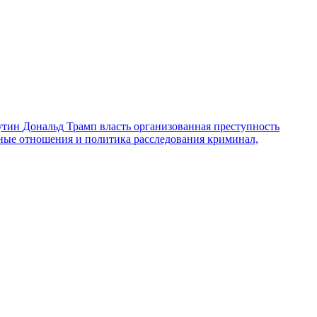
утин
Дональд Трамп
власть
организованная преступность
ные отношения и политика
расследования
криминал,