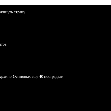
окинуть страну
нтов
Архипо-Осиповке, еще 40 пострадали