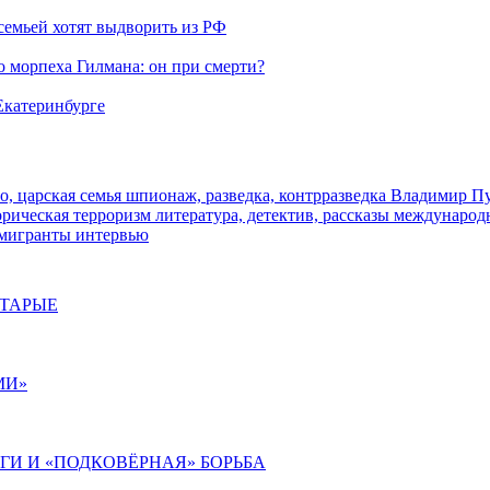
семьей хотят выдворить из РФ
морпеха Гилмана: он при смерти?
 Екатеринбурге
о, царская семья
шпионаж, разведка, контрразведка
Владимир П
торическая
терроризм
литература, детектив, рассказы
международ
 мигранты
интервью
СТАРЫЕ
МИ»
ИГИ И «ПОДКОВЁРНАЯ» БОРЬБА