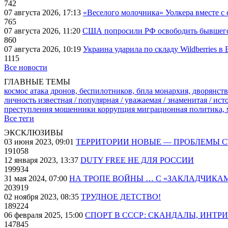
742
07 августа 2026, 17:13
«Веселого молочника» Уолкера вместе с 
765
07 августа 2026, 11:20
США попросили РФ освободить бывшего 
860
07 августа 2026, 10:19
Украина ударила по складу Wildberries в
1115
Все новости
ГЛАВНЫЕ ТЕМЫ
космос
атака дронов, беспилотников, бпла
монархия, дворянств
личность известная / популярная / уважаемая / знаменитая / ис
преступления
мошенники
коррупция
миграционная политика,
Все теги
ЭКСКЛЮЗИВЫ
03 июня 2023, 09:01
ТЕРРИТОРИИ НОВЫЕ — ПРОБЛЕМЫ 
191058
12 января 2023, 13:37
DUTY FREE НЕ ДЛЯ РОССИИ
199934
31 мая 2024, 07:00
НА ТРОПЕ ВОЙНЫ … С «ЗАКЛАДЧИКА
203919
02 ноября 2023, 08:35
ТРУДНОЕ ДЕТСТВО!
189224
06 февраля 2025, 15:00
СПОРТ В СССР: СКАНДАЛЫ, ИНТР
147845