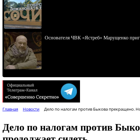
Основателя ЧВК «Ястреб» Марущенко приго
Главная
Новости
Дело по налогам против Быкова прекращено. Но
Дело по налогам против Быко
продолжает сидеть