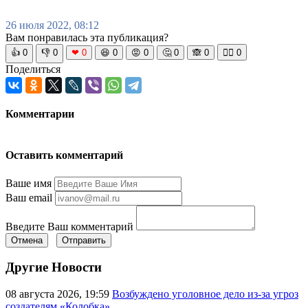
26 июля 2022, 08:12
Вам понравилась эта публикация?
👍
0
👎
0
❤
0
😆
0
😡
0
🤔
0
🙈
0
🧘‍♀️
0
Поделиться
Комментарии
Оставить комментарий
Ваше имя
Ваш email
Введите Ваш комментарий
Отмена
Отправить
Другие Новости
08 августа 2026, 19:59
Возбуждено уголовное дело из-за угроз
создателям «Колобка»