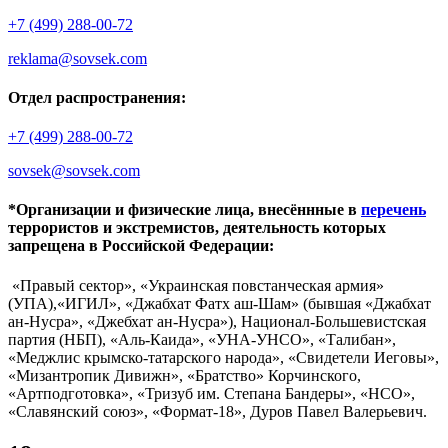
+7 (499) 288-00-72
reklama@sovsek.com
Отдел распространения:
+7 (499) 288-00-72
sovsek@sovsek.com
*Организации и физические лица, внесённные в
перечень
террористов и экстремистов, деятельность которых
запрещена в Российской Федерации:
«Правый сектор», «Украинская повстанческая армия»
(УПА),«ИГИЛ», «Джабхат Фатх аш-Шам» (бывшая «Джабхат
ан-Нусра», «Джебхат ан-Нусра»), Национал-Большевистская
партия (НБП), «Аль-Каида», «УНА-УНСО», «Талибан»,
«Меджлис крымско-татарского народа», «Свидетели Иеговы»,
«Мизантропик Дивижн», «Братство» Корчинского,
«Артподготовка», «Тризуб им. Степана Бандеры», «НСО»,
«Славянский союз», «Формат-18», Дуров Павел Валерьевич.