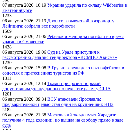
07 августа 2026, 10:19
Украина ударила по складу Wildberries в
Екатеринбурге
1233
06 августа 2026, 21:19
Дрон со взрывчаткой в аэропорту
Лейпцига: собрали все подробности
1569
06 августа 2026, 21:06
Ребёнок и женщина погибли во время
урагана в Смоленске
1438
06 августа 2026, 19:06
Суд на Урале приступил к
рассмотрению дела экс-гендиректора «ВСМПО-Ависма»
1230
06 августа 2026, 15:08
В Грузии завели дело из-за «фейков» в
соцсетях о притеснениях туристов из РФ
1311
06 августа 2026, 12:14
Трамп пригрозил тюрьмой
допустившим утечку данных о нехватке ракет у США
1201
06 августа 2026, 09:34
ВСУ атаковали Ярославль:
предварительной целью стал один из крупнейших НПЗ
5182
05 августа 2026, 21:38
Московский экс-депутат Харадизе
получила 4 года колонии, но вышла на свободу прямо в зале
суда