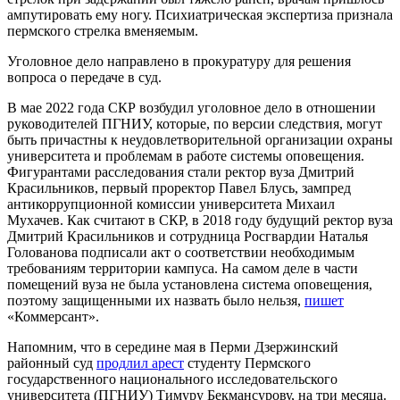
ампутировать ему ногу. Психиатрическая экспертиза признала
пермского стрелка вменяемым.
Уголовное дело направлено в прокуратуру для решения
вопроса о передаче в суд.
В мае 2022 года СКР возбудил уголовное дело в отношении
руководителей ПГНИУ, которые, по версии следствия, могут
быть причастны к неудовлетворительной организации охраны
университета и проблемам в работе системы оповещения.
Фигурантами расследования стали ректор вуза Дмитрий
Красильников, первый проректор Павел Блусь, зампред
антикоррупционной комиссии университета Михаил
Мухачев. Как считают в СКР, в 2018 году будущий ректор вуза
Дмитрий Красильников и сотрудница Росгвардии Наталья
Голованова подписали акт о соответствии необходимым
требованиям территории кампуса. На самом деле в части
помещений вуза не была установлена система оповещения,
поэтому защищенными их назвать было нельзя,
пишет
«Коммерсант».
Напомним, что в середине мая в Перми Дзержинский
районный суд
продлил арест
студенту Пермского
государственного национального исследовательского
университета (ПГНИУ) Тимуру Бекмансурову, на три месяца.