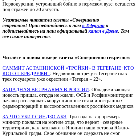
Первокурсник, устроивший бойню в пермском вузе, останется
под стражей до 20 августа.
Уважаемые читатели газеты «Совершенно
секретно»! Присоединяйтесь к нам
в Telegram
и
подписывайтесь на наш официальный
канал в Дзене
. Там
все самое интересное.
____________________
Читайте в новом номере газеты «Совершенно секретно»:
САММИТ АСТАНИНСКОЙ «ТРОЙКИ» В ТЕГЕРАНЕ: КТО
КОГО ПЕРЕДРУЖИТ
. Недавнюю встречу в Тегеране глав
трех государств уже окрестили «Тегеран – 22».
ЗАПАДНАЯ BIG PHARMA В РОССИИ
. Обнадеживающая
новость пришла, откуда не ждали. ФСБ и Росфинмониторинг
начали расследовать коррупционные связи иностранных
фармкорпораций и высокопоставленных российских медиков
ЗА ЧТО УБИТ СИНДЗО АБЭ
. Три года назад премьер-
министр поклялся на могиле отца, что вернет «северные
территории», как называют в Японии наши острова Южно-
Курильской гряды. Свое обещание он сдержать не смог