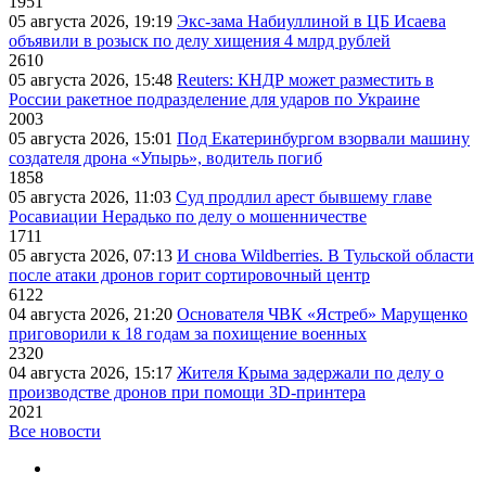
1951
05 августа 2026, 19:19
Экс-зама Набиуллиной в ЦБ Исаева
объявили в розыск по делу хищения 4 млрд рублей
2610
05 августа 2026, 15:48
Reuters: КНДР может разместить в
России ракетное подразделение для ударов по Украине
2003
05 августа 2026, 15:01
Под Екатеринбургом взорвали машину
создателя дрона «Упырь», водитель погиб
1858
05 августа 2026, 11:03
Суд продлил арест бывшему главе
Росавиации Нерадько по делу о мошенничестве
1711
05 августа 2026, 07:13
И снова Wildberries. В Тульской области
после атаки дронов горит сортировочный центр
6122
04 августа 2026, 21:20
Основателя ЧВК «Ястреб» Марущенко
приговорили к 18 годам за похищение военных
2320
04 августа 2026, 15:17
Жителя Крыма задержали по делу о
производстве дронов при помощи 3D‑принтера
2021
Все новости