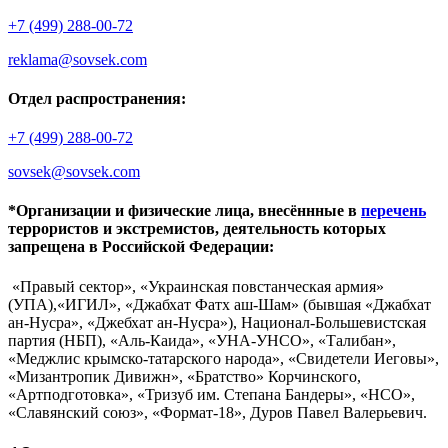
+7 (499) 288-00-72
reklama@sovsek.com
Отдел распространения:
+7 (499) 288-00-72
sovsek@sovsek.com
*Организации и физические лица, внесённные в
перечень
террористов и экстремистов, деятельность которых
запрещена в Российской Федерации:
«Правый сектор», «Украинская повстанческая армия»
(УПА),«ИГИЛ», «Джабхат Фатх аш-Шам» (бывшая «Джабхат
ан-Нусра», «Джебхат ан-Нусра»), Национал-Большевистская
партия (НБП), «Аль-Каида», «УНА-УНСО», «Талибан»,
«Меджлис крымско-татарского народа», «Свидетели Иеговы»,
«Мизантропик Дивижн», «Братство» Корчинского,
«Артподготовка», «Тризуб им. Степана Бандеры», «НСО»,
«Славянский союз», «Формат-18», Дуров Павел Валерьевич.