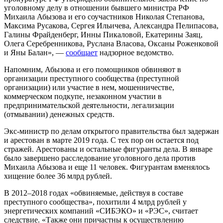
уголовному делу в отношении бывшего министра РФ
Михаила Абызова и его соучастников Николая Степанова,
Максима Русакова, Сергея Ильичева, Александра Пелипасова,
Галины Фрайденберг, Инны Пикаловой, Екатерины Заяц,
Олега Серебренникова, Руслана Власова, Оксаны Роженковой
и Яны Балан», —
сообщает
надзорное ведомство.
Напомним, Абызова и его помощников обвиняют в
организации преступного сообщества (преступной
организации) или участие в нем, мошенничестве,
коммерческом подкупе, незаконном участии в
предпринимательской деятельности, легализации
(отмывании) денежных средств.
Экс-министр по делам открытого правительства был задержан
и арестован в марте 2019 года. С тех пор он остается под
стражей. Арестованы и остальные фигуранты дела. В январе
было завершено расследование уголовного дела против
Михаила Абызова и еще 11 человек. Фигурантам вменялось
хищение более 36 млрд рублей.
В 2012–2018 годах «обвиняемые, действуя в составе
преступного сообщества», похитили 4 млрд рублей у
энергетических компаний «СИБЭКО» и «РЭС», считает
следствие. «Также они причастны к осуществлению