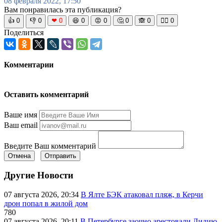
08 февраля 2022, 17:50
Вам понравилась эта публикация?
👍
0
👎
0
❤
0
😆
0
😡
0
🤔
0
🙈
0
🧘‍♀️
0
Поделиться
Комментарии
Оставить комментарий
Ваше имя
Ваш email
Введите Ваш комментарий
Отмена
Отправить
Другие Новости
07 августа 2026, 20:34
В Ялте БЭК атаковал пляж, в Керчи
дрон попал в жилой дом
780
07 августа 2026, 20:11
В Петербурге заочно арестовали Лидию