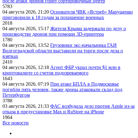
после атаки дронов горит сортировочный центр
5783
04 августа 2026, 21:20
Основателя ЧВК «Ястреб» Марущенко
приговорили к 18 годам за похищение военных
2018
04 августа 2026, 15:17
Жителя Крыма задержали по делу о
производстве дронов при помощи 3D‑принтера
1780
04 августа 2026, 13:52
Грузовики экс-начальника ГАИ
Волгоградской области выставили на торги после дела о
взятках
2410
04 августа 2026, 12:18
Агент ФБР украл почти $1 млн в
криптовалюте со счетов подозреваемого
1643
04 августа 2026, 07:19
При атаке БПЛА в Подмосковье
погибли пять человек, также дроны атаковали склад под
Петербургом
3788
03 августа 2026, 21:33
ФАС возбудила дело против Apple из-за
отказа в предустановке Max и RuStore на iPhone
1964
Все новости