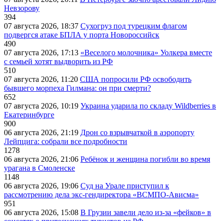
Невзорову
394
07 августа 2026, 18:37
Сухогруз под турецким флагом
подвергся атаке БПЛА у порта Новороссийск
490
07 августа 2026, 17:13
«Веселого молочника» Уолкера вместе
с семьей хотят выдворить из РФ
510
07 августа 2026, 11:20
США попросили РФ освободить
бывшего морпеха Гилмана: он при смерти?
652
07 августа 2026, 10:19
Украина ударила по складу Wildberries в
Екатеринбурге
900
06 августа 2026, 21:19
Дрон со взрывчаткой в аэропорту
Лейпцига: собрали все подробности
1278
06 августа 2026, 21:06
Ребёнок и женщина погибли во время
урагана в Смоленске
1148
06 августа 2026, 19:06
Суд на Урале приступил к
рассмотрению дела экс-гендиректора «ВСМПО-Ависма»
951
06 августа 2026, 15:08
В Грузии завели дело из-за «фейков» в