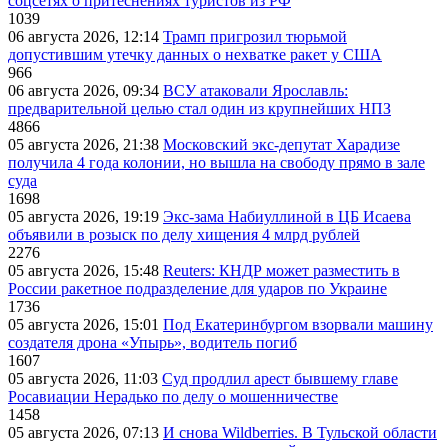
соцсетях о притеснениях туристов из РФ
1039
06 августа 2026, 12:14
Трамп пригрозил тюрьмой
допустившим утечку данных о нехватке ракет у США
966
06 августа 2026, 09:34
ВСУ атаковали Ярославль:
предварительной целью стал один из крупнейших НПЗ
4866
05 августа 2026, 21:38
Московский экс-депутат Харадизе
получила 4 года колонии, но вышла на свободу прямо в зале
суда
1698
05 августа 2026, 19:19
Экс-зама Набиуллиной в ЦБ Исаева
объявили в розыск по делу хищения 4 млрд рублей
2276
05 августа 2026, 15:48
Reuters: КНДР может разместить в
России ракетное подразделение для ударов по Украине
1736
05 августа 2026, 15:01
Под Екатеринбургом взорвали машину
создателя дрона «Упырь», водитель погиб
1607
05 августа 2026, 11:03
Суд продлил арест бывшему главе
Росавиации Нерадько по делу о мошенничестве
1458
05 августа 2026, 07:13
И снова Wildberries. В Тульской области