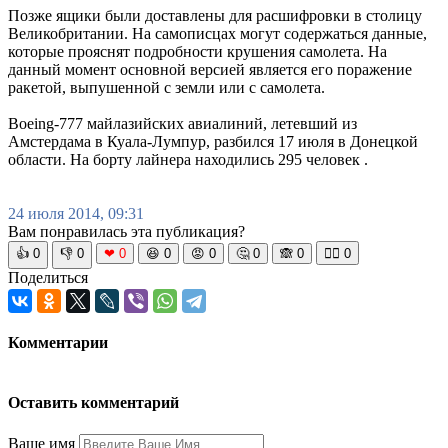
Позже ящики были доставлены для расшифровки в столицу
Великобритании. На самописцах могут содержаться данные,
которые прояснят подробности крушения самолета. На
данный момент основной версией является его поражение
ракетой, выпушенной с земли или с самолета.
Boeing-777 майлазийских авиалиний, летевший из
Амстердама в Куала-Лумпур, разбился 17 июля в Донецкой
области. На борту лайнера находились 295 человек .
24 июля 2014, 09:31
Вам понравилась эта публикация?
👍
0
👎
0
❤
0
😆
0
😡
0
🤔
0
🙈
0
🧘‍♀️
0
Поделиться
Комментарии
Оставить комментарий
Ваше имя