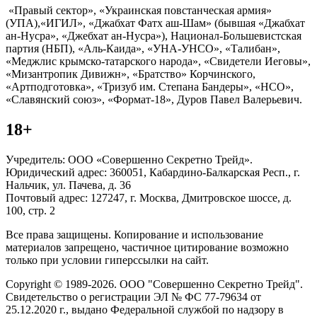
«Правый сектор», «Украинская повстанческая армия»
(УПА),«ИГИЛ», «Джабхат Фатх аш-Шам» (бывшая «Джабхат
ан-Нусра», «Джебхат ан-Нусра»), Национал-Большевистская
партия (НБП), «Аль-Каида», «УНА-УНСО», «Талибан»,
«Меджлис крымско-татарского народа», «Свидетели Иеговы»,
«Мизантропик Дивижн», «Братство» Корчинского,
«Артподготовка», «Тризуб им. Степана Бандеры», «НСО»,
«Славянский союз», «Формат-18», Дуров Павел Валерьевич.
18+
Учредитель: ООО «Совершенно Секретно Трейд».
Юридический адрес: 360051, Кабардино-Балкарская Респ., г.
Нальчик, ул. Пачева, д. 36
Почтовый адрес: 127247, г. Москва, Дмитровское шоссе, д.
100, стр. 2
Все права защищены. Копирование и использование
материалов запрещено, частичное цитирование возможно
только при условии гиперссылки на сайт.
Copyright © 1989-2026. ООО "Совершенно Секретно Трейд".
Свидетельство о регистрации ЭЛ № ФС 77-79634 от
25.12.2020 г., выдано Федеральной службой по надзору в