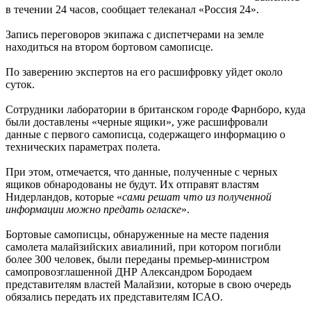
в течении 24 часов, сообщает телеканал «Россия 24».
Запись переговоров экипажа с диспетчерами на земле
находиться на втором бортовом самописце.
По заверению экспертов на его расшифровку уйдет около
суток.
Сотрудники лаборатории в британском городе Фарнборо, куда
были доставлены «черные ящики», уже расшифровали
данные с первого самописца, содержащего информацию о
технических параметрах полета.
При этом, отмечается, что данные, полученные с черных
ящиков обнародованы не будут. Их отправят властям
Нидерландов, которые «
сами решат что из полученной
информации можно предать огласке
».
Бортовые самописцы, обнаруженные на месте падения
самолета малайзийских авиалиний, при котором погибли
более 300 человек, были переданы премьер-министром
самопровозглашенной ДНР Александром Бородаем
представителям властей Малайзии, которые в свою очередь
обязались передать их представителям ICAO.