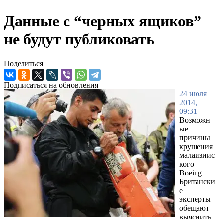
Данные с “черных ящиков”
не будут публиковать
Поделиться
Подписаться на обновления
24 июля
2014,
09:31
Возможн
ые
причины
крушения
малайзийс
кого
Boeing
Британски
е
эксперты
обещают
выяснить