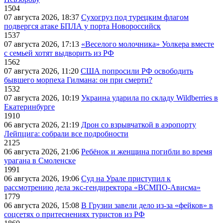
1504
07 августа 2026, 18:37
Сухогруз под турецким флагом
подвергся атаке БПЛА у порта Новороссийск
1537
07 августа 2026, 17:13
«Веселого молочника» Уолкера вместе
с семьей хотят выдворить из РФ
1562
07 августа 2026, 11:20
США попросили РФ освободить
бывшего морпеха Гилмана: он при смерти?
1532
07 августа 2026, 10:19
Украина ударила по складу Wildberries в
Екатеринбурге
1910
06 августа 2026, 21:19
Дрон со взрывчаткой в аэропорту
Лейпцига: собрали все подробности
2125
06 августа 2026, 21:06
Ребёнок и женщина погибли во время
урагана в Смоленске
1991
06 августа 2026, 19:06
Суд на Урале приступил к
рассмотрению дела экс-гендиректора «ВСМПО-Ависма»
1779
06 августа 2026, 15:08
В Грузии завели дело из-за «фейков» в
соцсетях о притеснениях туристов из РФ