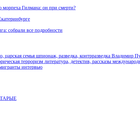
морпеха Гилмана: он при смерти?
 Екатеринбурге
га: собрали все подробности
о, царская семья
шпионаж, разведка, контрразведка
Владимир П
торическая
терроризм
литература, детектив, рассказы
международ
 мигранты
интервью
СТАРЫЕ