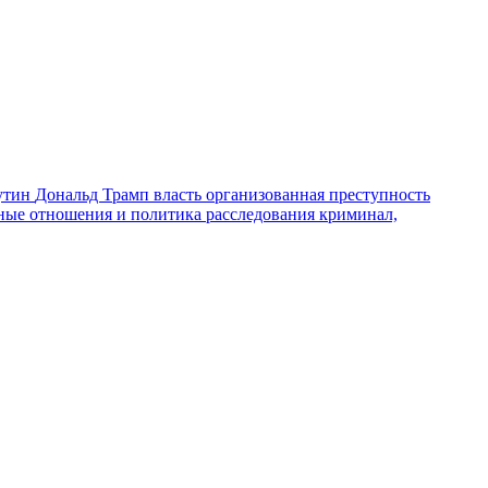
утин
Дональд Трамп
власть
организованная преступность
ные отношения и политика
расследования
криминал,