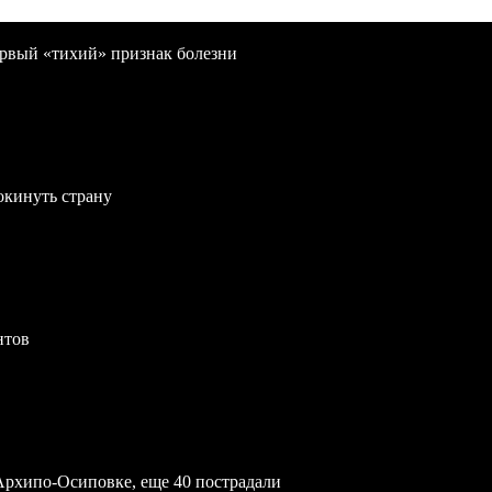
первый «тихий» признак болезни
окинуть страну
нтов
Архипо-Осиповке, еще 40 пострадали