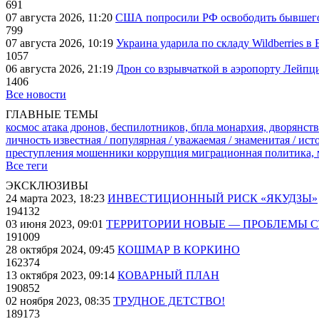
691
07 августа 2026, 11:20
США попросили РФ освободить бывшего 
799
07 августа 2026, 10:19
Украина ударила по складу Wildberries в
1057
06 августа 2026, 21:19
Дрон со взрывчаткой в аэропорту Лейпци
1406
Все новости
ГЛАВНЫЕ ТЕМЫ
космос
атака дронов, беспилотников, бпла
монархия, дворянств
личность известная / популярная / уважаемая / знаменитая / ис
преступления
мошенники
коррупция
миграционная политика,
Все теги
ЭКСКЛЮЗИВЫ
24 марта 2023, 18:23
ИНВЕСТИЦИОННЫЙ РИСК «ЯКУДЗЫ»
194132
03 июня 2023, 09:01
ТЕРРИТОРИИ НОВЫЕ — ПРОБЛЕМЫ 
191009
28 октября 2024, 09:45
КОШМАР В КОРКИНО
162374
13 октября 2023, 09:14
КОВАРНЫЙ ПЛАН
190852
02 ноября 2023, 08:35
ТРУДНОЕ ДЕТСТВО!
189173