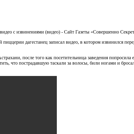
й пиццерии дагестанец записал видео, в котором извинился пер
трахани, после того как посетительница заведения попросила ег
ить, что пострадавшую таскали за волосы, били ногами и броса