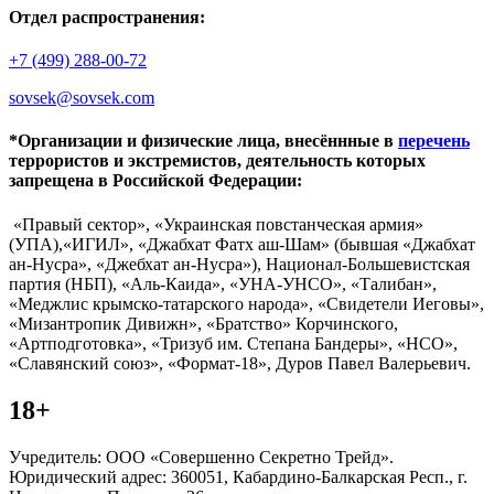
Отдел распространения:
+7 (499) 288-00-72
sovsek@sovsek.com
*Организации и физические лица, внесённные в
перечень
террористов и экстремистов, деятельность которых
запрещена в Российской Федерации:
«Правый сектор», «Украинская повстанческая армия»
(УПА),«ИГИЛ», «Джабхат Фатх аш-Шам» (бывшая «Джабхат
ан-Нусра», «Джебхат ан-Нусра»), Национал-Большевистская
партия (НБП), «Аль-Каида», «УНА-УНСО», «Талибан»,
«Меджлис крымско-татарского народа», «Свидетели Иеговы»,
«Мизантропик Дивижн», «Братство» Корчинского,
«Артподготовка», «Тризуб им. Степана Бандеры», «НСО»,
«Славянский союз», «Формат-18», Дуров Павел Валерьевич.
18+
Учредитель: ООО «Совершенно Секретно Трейд».
Юридический адрес: 360051, Кабардино-Балкарская Респ., г.