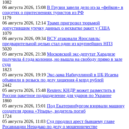
1082
06 августа 2026, 15:08
В Грузии завели дело из-за «фейков» в
соцсетях о притеснениях туристов из РФ
1179
06 августа 2026, 12:14
Трамп пригрозил тюрьмой
допустившим утечку данных о нехватке ракет у США
1079
06 августа 2026, 09:34
ВСУ атаковали Ярославль:
предварительной целью стал один из крупнейших НПЗ
5020
05 августа 2026, 21:38
Московский экс-депутат Харадизе
получила 4 года колонии, но вышла на свободу прямо в зале
суда
1823
05 августа 2026, 19:19
Экс-зама Набиуллиной в ЦБ Исаева
объявили в розыск по делу хищения 4 млрд рублей
2442
05 августа 2026, 15:48
Reuters: КНДР может разместить в
России ракетное подразделение для ударов по Украине
1860
05 августа 2026, 15:01
Под Екатеринбургом взорвали машину
создателя дрона «Упырь», водитель погиб
1724
05 августа 2026, 11:03
Суд продлил арест бывшему главе
Росавиации Нерадько по делу о мошенничестве