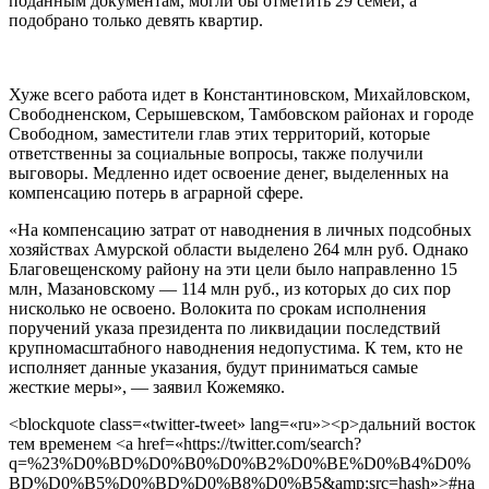
поданным документам, могли бы отметить 29 семей, а
подобрано только девять квартир.
Хуже всего работа идет в Константиновском, Михайловском,
Свободненском, Серышевском, Тамбовском районах и городе
Свободном, заместители глав этих территорий, которые
ответственны за социальные вопросы, также получили
выговоры. Медленно идет освоение денег, выделенных на
компенсацию потерь в аграрной сфере.
«На компенсацию затрат от наводнения в личных подсобных
хозяйствах Амурской области выделено 264 млн руб. Однако
Благовещенскому району на эти цели было направленно 15
млн, Мазановскому — 114 млн руб., из которых до сих пор
нисколько не освоено. Волокита по срокам исполнения
поручений указа президента по ликвидации последствий
крупномасштабного наводнения недопустима. К тем, кто не
исполняет данные указания, будут приниматься самые
жесткие меры», — заявил Кожемяко.
<blockquote class=«twitter-tweet» lang=«ru»><p>дальний восток
тем временем <a href=«https://twitter.com/search?
q=%23%D0%BD%D0%B0%D0%B2%D0%BE%D0%B4%D0%
BD%D0%B5%D0%BD%D0%B8%D0%B5&amp;src=hash»>#на