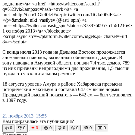
воднение</a> <a href=«https://twitter.com/search?
q=%23vk&amp;src=hash»>#vk</a> <a
href=«http://t.co/1tGkd0fziF»>pic.twitter.com/1tGkd0fziF</a>
</p>&mdash; niki_vasilyev (@asti_spin) <a
href=«https://twitter.com/asti_spin/statuses/373976095751561216»>
1 сентября 2013</a></blockquote>
<script async src=«//platform.twitter.com/widgets.js» charset=«utf-
8»></script>
С конца июля 2013 года на Дальнем Востоке продолжается
аномальный паводок, вызванный обильными дождями. В
зону паводка в Амурской области попали 7,4 тыс. домов, 789
из них признаны непригодными для проживания, 1,5 тысячи
нуждаются в капитальном ремонте.
18 августа уровень Амура в районе Хабаровска превысил
исторический максимум и составил 647 см выше нормы.
Предыдущий высший показатель — 642 см — был установлен
в 1897 году.
21 ноября 2013, 15:55
Вам понравилась эта публикация?
👍
0
👎
0
❤
0
😆
0
😡
0
🤔
0
🙈
0
🧘‍♀️
0