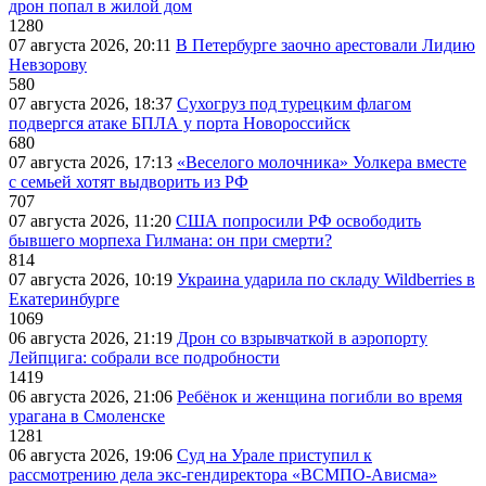
дрон попал в жилой дом
1280
07 августа 2026, 20:11
В Петербурге заочно арестовали Лидию
Невзорову
580
07 августа 2026, 18:37
Сухогруз под турецким флагом
подвергся атаке БПЛА у порта Новороссийск
680
07 августа 2026, 17:13
«Веселого молочника» Уолкера вместе
с семьей хотят выдворить из РФ
707
07 августа 2026, 11:20
США попросили РФ освободить
бывшего морпеха Гилмана: он при смерти?
814
07 августа 2026, 10:19
Украина ударила по складу Wildberries в
Екатеринбурге
1069
06 августа 2026, 21:19
Дрон со взрывчаткой в аэропорту
Лейпцига: собрали все подробности
1419
06 августа 2026, 21:06
Ребёнок и женщина погибли во время
урагана в Смоленске
1281
06 августа 2026, 19:06
Суд на Урале приступил к
рассмотрению дела экс-гендиректора «ВСМПО-Ависма»