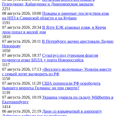
Геленджике, Кабардинке и Дивноморском закрыли
2251
08 августа 2026, 10:00
Пожары и раненые: последствия атак
на НПЗ в Самарской области и на Кубани
1191
07 августа 2026, 20:34
В Ялте БЭК атаковал пляж, в Керчи
дрон попал в жилой дом
1810
07 августа 2026, 20:11
В Петербурге заочно арестовали Лидию
Невзорову
1050
07 августа 2026, 18:37
Сухогруз под турецким флагом
подвергся атаке БПЛА у порта Новороссийск
1117
07 августа 2026, 17:13
«Веселого молочника» Уолкера вместе
с семьей хотят выдворить из РФ
1150
07 августа 2026, 11:20
США попросили РФ освободить
бывшего морпеха Гилмана: он при смерти?
1139
07 августа 2026, 10:19
Украина ударила по складу Wildberries в
Екатеринбурге
1414
06 августа 2026, 21:19
Дрон со взрывчаткой в аэропорту
Лейпцига: собрали все подробности