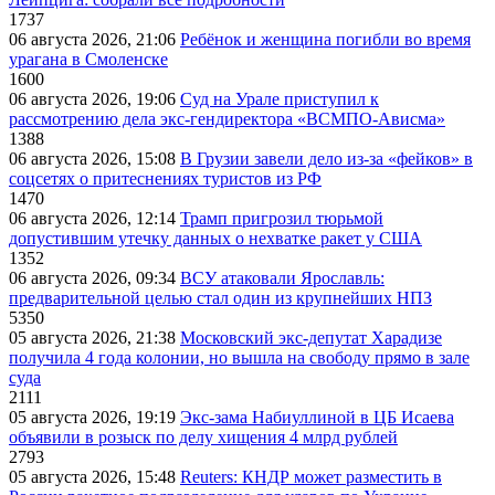
1737
06 августа 2026, 21:06
Ребёнок и женщина погибли во время
урагана в Смоленске
1600
06 августа 2026, 19:06
Суд на Урале приступил к
рассмотрению дела экс-гендиректора «ВСМПО-Ависма»
1388
06 августа 2026, 15:08
В Грузии завели дело из-за «фейков» в
соцсетях о притеснениях туристов из РФ
1470
06 августа 2026, 12:14
Трамп пригрозил тюрьмой
допустившим утечку данных о нехватке ракет у США
1352
06 августа 2026, 09:34
ВСУ атаковали Ярославль:
предварительной целью стал один из крупнейших НПЗ
5350
05 августа 2026, 21:38
Московский экс-депутат Харадизе
получила 4 года колонии, но вышла на свободу прямо в зале
суда
2111
05 августа 2026, 19:19
Экс-зама Набиуллиной в ЦБ Исаева
объявили в розыск по делу хищения 4 млрд рублей
2793
05 августа 2026, 15:48
Reuters: КНДР может разместить в