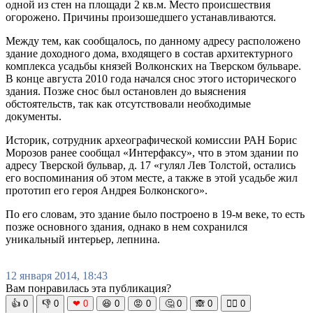
одной из стен на площади 2 кв.м. Место происшествия
огорожено. Причины произошедшего устанавливаются.
Между тем, как сообщалось, по данному адресу расположено
здание доходного дома, входящего в состав архитектурного
комплекса усадьбы князей Волконских на Тверском бульваре.
В конце августа 2010 года начался снос этого исторического
здания. Позже снос был остановлен до выяснения
обстоятельств, так как отсутствовали необходимые
документы.
Историк, сотрудник археографической комиссии РАН Борис
Морозов ранее сообщал «Интерфаксу», что в этом здании по
адресу Тверской бульвар, д. 17 «гулял Лев Толстой, остались
его воспоминания об этом месте, а также в этой усадьбе жил
прототип его героя Андрея Болконского».
По его словам, это здание было построено в 19-м веке, то есть
позже основного здания, однако в нем сохранился
уникальный интерьер, лепнина.
12 января 2014, 18:43
Вам понравилась эта публикация?
👍
0
👎
0
❤
0
😆
0
😡
0
🤔
0
🙈
0
🧘‍♀️
0