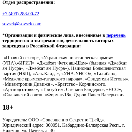
Отдел распространения:
+7 (499) 288-00-72
sovsek@sovsek.com
*Организации и физические лица, внесённные в
перечень
террористов и экстремистов, деятельность которых
запрещена в Российской Федерации:
«Правый сектор», «Украинская повстанческая армия»
(УПА),«ИГИЛ», «Джабхат Фатх аш-Шам» (бывшая «Джабхат
ан-Нусра», «Джебхат ан-Нусра»), Национал-Большевистская
партия (НБП), «Аль-Каида», «УНА-УНСО», «Талибан»,
«Меджлис крымско-татарского народа», «Свидетели Иеговы»,
«Мизантропик Дивижн», «Братство» Корчинского,
«Артподготовка», «Тризуб им. Степана Бандеры», «НСО»,
«Славянский союз», «Формат-18», Дуров Павел Валерьевич.
18+
Учредитель: ООО «Совершенно Секретно Трейд».
Юридический адрес: 360051, Кабардино-Балкарская Респ., г.
Нальчик, ул. Пачева, д. 36