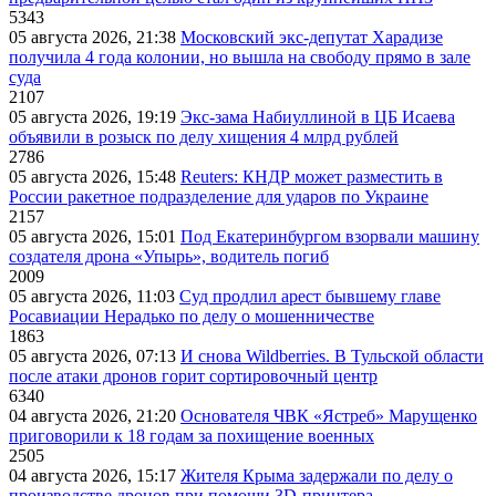
5343
05 августа 2026, 21:38
Московский экс-депутат Харадизе
получила 4 года колонии, но вышла на свободу прямо в зале
суда
2107
05 августа 2026, 19:19
Экс-зама Набиуллиной в ЦБ Исаева
объявили в розыск по делу хищения 4 млрд рублей
2786
05 августа 2026, 15:48
Reuters: КНДР может разместить в
России ракетное подразделение для ударов по Украине
2157
05 августа 2026, 15:01
Под Екатеринбургом взорвали машину
создателя дрона «Упырь», водитель погиб
2009
05 августа 2026, 11:03
Суд продлил арест бывшему главе
Росавиации Нерадько по делу о мошенничестве
1863
05 августа 2026, 07:13
И снова Wildberries. В Тульской области
после атаки дронов горит сортировочный центр
6340
04 августа 2026, 21:20
Основателя ЧВК «Ястреб» Марущенко
приговорили к 18 годам за похищение военных
2505
04 августа 2026, 15:17
Жителя Крыма задержали по делу о
производстве дронов при помощи 3D‑принтера