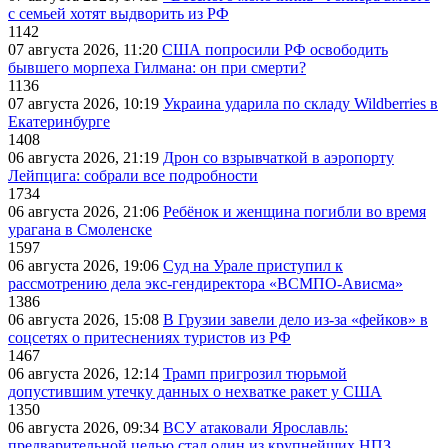
с семьей хотят выдворить из РФ
1142
07 августа 2026, 11:20
США попросили РФ освободить
бывшего морпеха Гилмана: он при смерти?
1136
07 августа 2026, 10:19
Украина ударила по складу Wildberries в
Екатеринбурге
1408
06 августа 2026, 21:19
Дрон со взрывчаткой в аэропорту
Лейпцига: собрали все подробности
1734
06 августа 2026, 21:06
Ребёнок и женщина погибли во время
урагана в Смоленске
1597
06 августа 2026, 19:06
Суд на Урале приступил к
рассмотрению дела экс-гендиректора «ВСМПО-Ависма»
1386
06 августа 2026, 15:08
В Грузии завели дело из-за «фейков» в
соцсетях о притеснениях туристов из РФ
1467
06 августа 2026, 12:14
Трамп пригрозил тюрьмой
допустившим утечку данных о нехватке ракет у США
1350
06 августа 2026, 09:34
ВСУ атаковали Ярославль:
предварительной целью стал один из крупнейших НПЗ