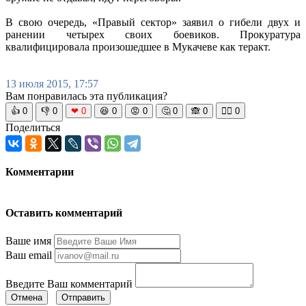
В свою очередь, «Правый сектор» заявил о гибели двух и
ранении четырех своих боевиков. Прокуратура
квалифицировала произошедшее в Мукачеве как теракт.
13 июля 2015, 17:57
Вам понравилась эта публикация?
👍
0
👎
0
❤
0
😆
0
😡
0
🤔
0
🙈
0
🧘‍♀️
0
Поделиться
Комментарии
Оставить комментарий
Ваше имя
Ваш email
Введите Ваш комментарий
Отмена
Отправить