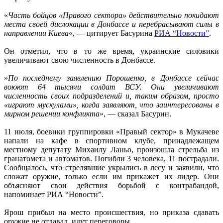
«
Часть бойцов «Правого сектора» действительно покидают
места своей дислокации в Донбассе и перебрасывают силы в
направлении Киева
«, — цитирует Басурина
РИА “Новости”
.
Он отметил, что в то же время, украинские силовики
увеличивают свою численность в Донбассе.
»
По последнему заявлению Порошенко, в Донбассе сейчас
воюют 64 тысячи солдат ВСУ. Они увеличивают
численность своих подразделений и, таким образом, просто
«играют мускулами», когда заявляют, что заинтересованы в
мирном решении конфликта
», — сказал Басурин.
11 июля, боевики группировки «Правый сектор» в Мукачеве
напали на кафе в спортивном клубе, принадлежащем
местному депутату Михаилу Ланьо, произошла стрельба из
гранатомета и автоматов. Погибли 3 человека, 11 пострадали.
Сообщалось, что стрелявшие укрылись в лесу и заявили, что
сложат оружие, только если им прикажет их лидер. Они
объясняют свои действия борьбой с контрабандой,
напоминает РИА “Новости”.
Ярош прибыл на место происшествия, но приказа сдавать
оружие не отдавал, идут переговоры.