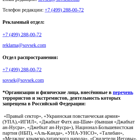
Телефон редакции:
+7 (499) 288-00-72
Рекламный отдел:
+7 (499) 288-00-72
reklama@sovsek.com
Отдел распространения:
+7 (499) 288-00-72
sovsek@sovsek.com
*Организации и физические лица, внесённные в
перечень
террористов и экстремистов, деятельность которых
запрещена в Российской Федерации:
«Правый сектор», «Украинская повстанческая армия»
(УПА),«ИГИЛ», «Джабхат Фатх аш-Шам» (бывшая «Джабхат
ан-Нусра», «Джебхат ан-Нусра»), Национал-Большевистская
партия (НБП), «Аль-Каида», «УНА-УНСО», «Талибан»,
«Меджлис крымско-татарского народа», «Свидетели Иеговы»,